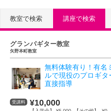
体験レッス
教室で検索
講座で検索
やりたいこ
グランパギター教室
矢野本町教室
特集をみる
無料体験有り！有名
ルで現役のプロギタ
グッドスク
直接指導
掲載のお問
¥10,000
受講料
【入学金】 ¥5,000 【その他】 ¥0