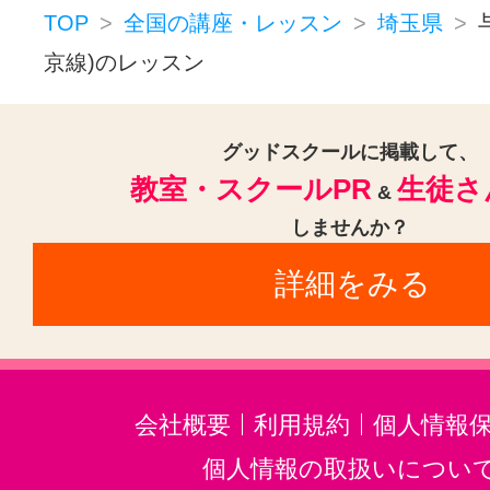
和光市駅(6)
南浦和駅(6)
越谷駅
TOP
全国の講座・レッスン
埼玉県
さいたま新都心駅(4)
京線)のレッスン
越谷レイクタウン駅(4)
川越駅(4
北与野駅(4)
新所沢駅(4)
新田駅
グッドスクールに掲載して、
教室・スクールPR
生徒さ
鴻巣駅(3)
武蔵浦和駅(3)
蕨駅(3
&
しませんか？
東大宮駅(3)
上尾駅(3)
八木崎駅
詳細をみる
川越市駅(2)
本川越駅(2)
北春日
与野駅(2)
北越谷駅(2)
松原団地
せんげん台駅(1)
東川口駅(1)
みずほ台駅(1)
丸山駅(埼玉)(1)
会社概要
利用規約
個人情報
狭山市駅(1)
武里駅(1)
個人情報の取扱いについ