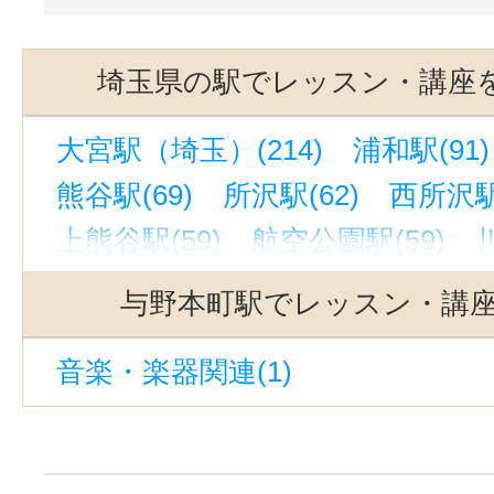
埼玉県の駅でレッスン・講座
大宮駅（埼玉）(214)
浦和駅(91)
熊谷駅(69)
所沢駅(62)
西所沢駅(
上熊谷駅(59)
航空公園駅(59)
西川口駅(31)
川口元郷駅(30)
与野本町駅でレッスン・講
戸田公園駅(29)
草加駅(17)
朝霞
音楽・楽器関連(1)
北朝霞駅(12)
春日部駅(11)
小手
朝霞駅(埼玉)(8)
谷塚駅(8)
蒲生
志木駅(埼玉)(7)
新越谷駅(6)
南