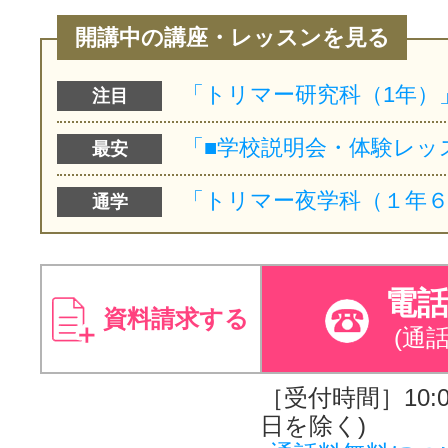
開講中の講座・レッスンを見る
注目
最安
通学
電
資料請求する
(通
［受付時間］10:00
日を除く)