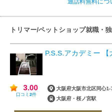
通話料無料につ
トリマー/ペットショップ就職・
P.S.S.アカデミー 
3.00
口コミ
2
件
大阪府・桜ノ宮駅