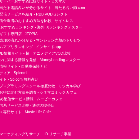
サーバーおすすめ比較サイト - ミズマガ
当たる電話占いが分かるサイト - 当たる占い師.com
信サービスを紹介 - RBB VODセレクト
借金返済のおすすめ方法を比較 - サイムレス
者おすすめランキング - 海外FXランキングテスター
フト専門店 - JTOPIA
売却の流れが分かる - マンション売却のトリセツ
アプリランキング - インサイドapp
D情報サイト - 超！アニメディアVOD比較
に関する情報を発信 - MoneyLendingマスター
情報サイト - 自動車保険ナビ
ア - Spicomi
 - Spicomi無料占い
プログラミングスクール徹底比較 - ミツカル学び
お得に読む方法を調査 - シネマコミックカフェ
すめ配信サービス情報 - ムービーカフェ
信系サービス比較 - 通信の喫茶店
サイト - Music Life Cafe
ーケティングリサーチ - IID リサーチ事業