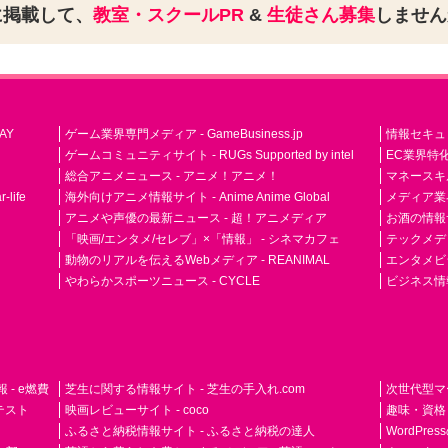
に掲載して、
教室・スクールPR
&
生徒さん募集
しませ
AY
ゲーム業界専門メディア - GameBusiness.jp
情報セキュリテ
ゲームコミュニティサイト - RUGs Supported by intel
EC業界特化
総合アニメニュース - アニメ！アニメ！
マネースキ
life
海外向けアニメ情報サイト - Anime Anime Global
メディア業界紙 
アニメや声優の最新ニュース - 超！アニメディア
お酒の情報サイ
「映画/エンタメ/セレブ」×「情報」 - シネマカフェ
テックメディア
動物のリアルを伝えるWebメディア - REANIMAL
エンタメビジ
やわらかスポーツニュース - CYCLE
ビジネス情
- e燃費
芝生に関する情報サイト - 芝生の手入れ.com
次世代型マ
ドテスト
映画レビューサイト - coco
趣味・資格
ふるさと納税情報サイト - ふるさと納税の達人
WordPr