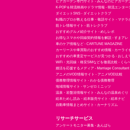
ビアガーデン専門サイト - みんなのビアガーデ
K-POP＆韓流映画やドラマ情報 - 韓流エンタ
ダイエットSNS - ダイエットクラブ
転職のプロが教える仕事・敬語サイト - マナラ
筋トレ情報サイト - 筋トレクラブ
おすすめグルメ紹介サイト - めしレポ
お得なスマホや回線契約情報を解説 - すまアレ
車のケア情報など - CARTUNE MAGAZINE
カーリースや車買取のおすすめ情報 - カーライ
おすすめの車査定サービスが見つかる - おしえ
WiFi・光回線・格安SIMなどを徹底比較 - く
婚活を応援するメディア - Marriage Consultant
アニメのVOD情報サイト - アニメVOD比較
債務整理情報サイト - わかる債務整理
地域情報サイト - サンゼロミニッツ
温泉・岩盤浴情報サイト - みんなの温泉めぐり
絵本ためし読み・絵本販売サイト - 絵本ナビ
自動車情報まとめサイト - カーナリズム
リサーチサービス
アンケートモニター募集 - あんぱら