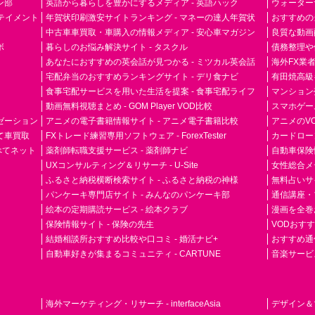
ン部
英語から暮らしを豊かにするメディア - 英語ハック
ウォーター
ーテイメント
年賀状印刷激安サイトランキング - マネーの達人年賀状
おすすめの
中古車車買取・車購入の情報メディア - 安心車マガジン
良質な動画配
ボ
暮らしのお悩み解決サイト - タスクル
債務整理や
あなたにおすすめの英会話が見つかる - ミツカル英会話
海外FX業
宅配弁当のおすすめランキングサイト - デリ食ナビ
有田焼高級ギ
食事宅配サービスを用いた生活を提案 - 食事宅配ライフ
マンション
動画無料視聴まとめ - GOM Player VOD比較
スマホゲーム
ゼーション
アニメの電子書籍情報サイト - アニメ電子書籍比較
アニメのVO
て車買取
FXトレード練習専用ソフトウェア - ForexTester
カードローン
らべてネット
薬剤師転職支援サービス - 薬剤師ナビ
自動車保険
UXコンサルティング＆リサーチ - U-Site
女性総合メディ
ふるさと納税横断検索サイト - ふるさと納税の神様
無料占いサイト
パンケーキ専門店サイト - みんなのパンケーキ部
通信講座・
絵本の定期購読サービス - 絵本クラブ
漫画を全巻
保険情報サイト - 保険の先生
VODおす
結婚相談所おすすめ比較や口コミ - 婚活ナビ+
おすすめ通
自動車好きが集まるコミュニティ - CARTUNE
音楽サービス専門
海外マーケティング・リサーチ - interfaceAsia
デザイン＆マ