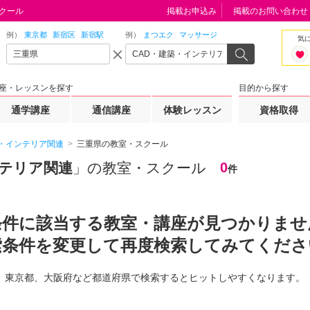
クール
掲載お申込み
掲載のお問い合わせ
例）
東京都
新宿区
新宿駅
例）
まつエク
マッサージ
気
座・レッスンを探す
目的から探す
通学講座
通信講座
体験レッスン
資格取得
築・インテリア関連
三重県の教室・スクール
ンテリア関連
」の教室・スクール
0
件
条件に該当する教室・講座が見つかりませ
索条件を変更して再度検索してみてくださ
東京都、大阪府など都道府県で検索するとヒットしやすくなります。