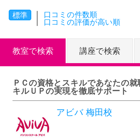
体験レッス
口コミの件数順
標準
口コミの評価が高い順
やりたいこ
教室で検索
講座で検索
特集をみる
ＰＣの資格とスキルであなたの就
キルＵＰの実現を徹底サポート
グッドスク
アビバ 梅田校
掲載のお問