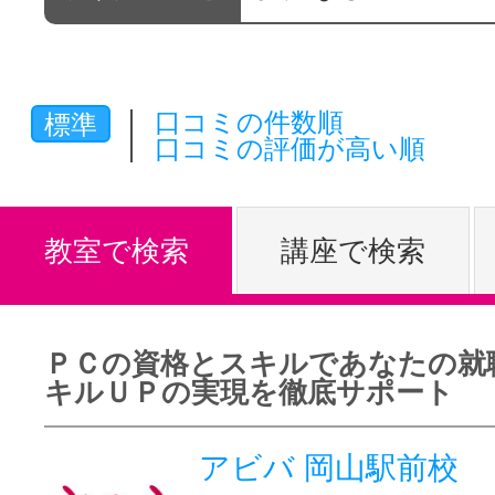
体験レッス
口コミの件数順
標準
やりたいこ
口コミの評価が高い順
特集をみる
教室で検索
講座で検索
グッドスク
ＰＣの資格とスキルであなたの就
キルＵＰの実現を徹底サポート
掲載のお問
アビバ 岡山駅前校