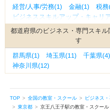
経営/人事/労務(1)
金融(1)
税務(
人形町駅(1)
稲荷町駅(東京)(1)
ビジネススキルアップ・キャリアア
新線新宿駅(1)
東銀座駅(1)
ビジネス・専門スキルその他(2)
日本橋駅(東京)(1)
初台駅(1)
泉
都道府県のビジネス・専門スキル
岩本町駅(1)
月島駅(1)
表参道駅
す
新宿西口駅(1)
白金高輪駅(1)
群馬県(1)
埼玉県(11)
千葉県(4
銀座一丁目駅(1)
幡ヶ谷駅(1)
神奈川県(12)
三田駅(東京)(1)
都立大学駅(1)
新中野駅(1)
赤坂駅(東京)(1)
西
御徒町駅(1)
四ツ谷駅(1)
東中野
新宿三丁目駅(1)
高円寺駅(1)
TOP
全国の教室・スクール
ビジネス・
東京都
京王八王子駅の教室・スクール
青山一丁目駅(1)
八丁堀駅(東京)(