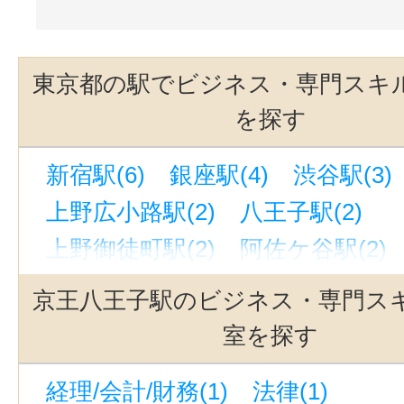
東京都の駅でビジネス・専門スキ
を探す
新宿駅(6)
銀座駅(4)
渋谷駅(3)
上野広小路駅(2)
八王子駅(2)
上野御徒町駅(2)
阿佐ケ谷駅(2)
水道橋駅(2)
大井町駅(2)
池袋駅
京王八王子駅のビジネス・専門ス
南阿佐ケ谷駅(2)
神保町駅(2)
室を探す
錦糸町駅(東京)(2)
吉祥寺駅(2)
経理/会計/財務(1)
法律(1)
立川駅(2)
秋葉原駅(2)
宝町駅(東