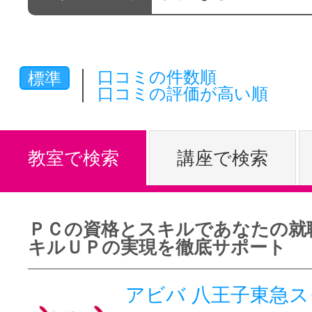
体験レッス
口コミの件数順
標準
やりたいこ
口コミの評価が高い順
特集をみる
教室で検索
講座で検索
グッドスク
ＰＣの資格とスキルであなたの就
キルＵＰの実現を徹底サポート
掲載のお問
アビバ 八王子東急