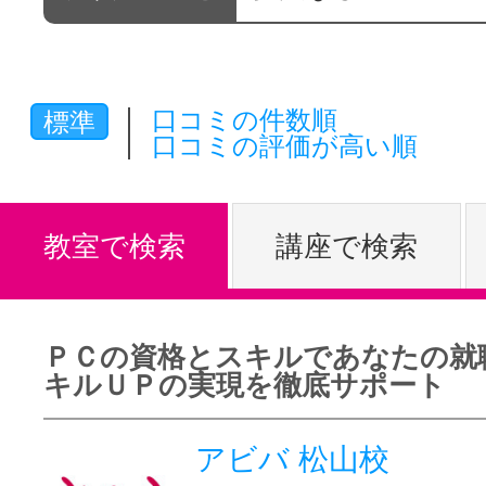
体験レッス
口コミの件数順
標準
やりたいこ
口コミの評価が高い順
特集をみる
教室で検索
講座で検索
グッドスク
ＰＣの資格とスキルであなたの就
キルＵＰの実現を徹底サポート
掲載のお問
アビバ 松山校