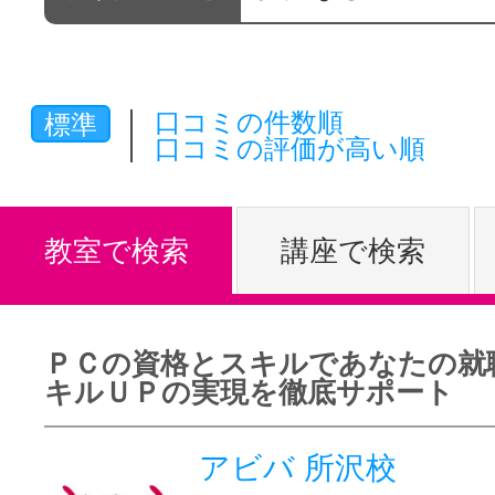
体験レッス
口コミの件数順
標準
やりたいこ
口コミの評価が高い順
特集をみる
教室で検索
講座で検索
グッドスク
ＰＣの資格とスキルであなたの就
キルＵＰの実現を徹底サポート
掲載のお問
アビバ 所沢校