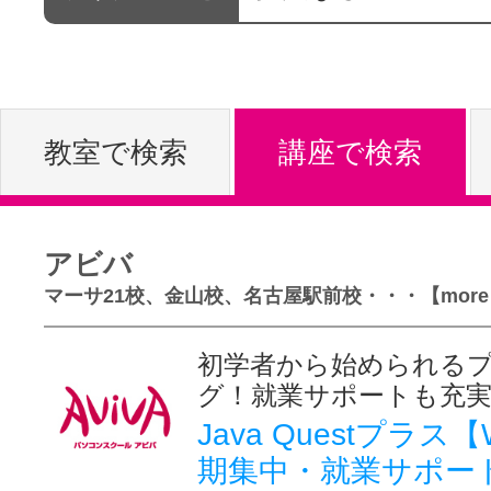
体験レッス
やりたいこ
教室で検索
講座で検索
特集をみる
アビバ
マーサ21校、金山校、名古屋駅前校・・・【more
グッドスク
初学者から始められる
グ！就業サポートも充
Java Questプラス
掲載のお問
期集中・就業サポー