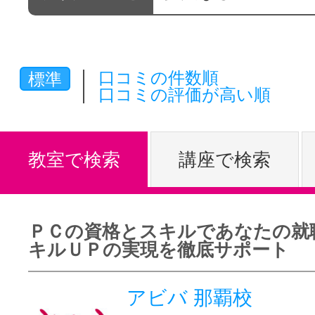
体験レッス
口コミの件数順
標準
やりたいこ
口コミの評価が高い順
特集をみる
教室で検索
講座で検索
グッドスク
ＰＣの資格とスキルであなたの就
キルＵＰの実現を徹底サポート
掲載のお問
アビバ 那覇校