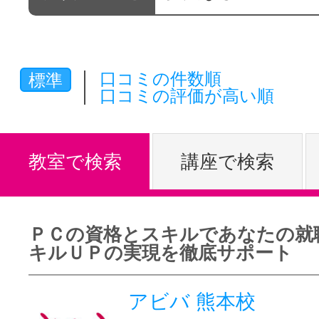
体験レッス
口コミの件数順
標準
やりたいこ
口コミの評価が高い順
特集をみる
教室で検索
講座で検索
グッドスク
ＰＣの資格とスキルであなたの就
キルＵＰの実現を徹底サポート
掲載のお問
アビバ 熊本校