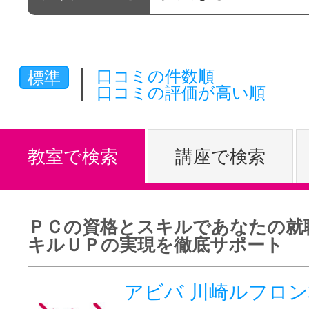
体験レッス
口コミの件数順
標準
やりたいこ
口コミの評価が高い順
特集をみる
教室で検索
講座で検索
グッドスク
ＰＣの資格とスキルであなたの就
キルＵＰの実現を徹底サポート
掲載のお問
アビバ 川崎ルフロ