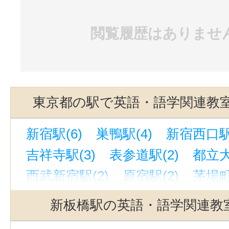
閲覧履歴はありませ
東京都の駅で英語・語学関連教
新宿駅(6)
巣鴨駅(4)
新宿西口駅(
吉祥寺駅(3)
表参道駅(2)
都立大
西武新宿駅(2)
原宿駅(2)
茅場町
神保町駅(1)
代々木駅(1)
仲御徒
新板橋駅の英語・語学関連教
高田馬場駅(1)
大手町駅(東京)(1)