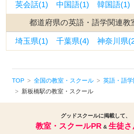
英会話(1)
中国語(1)
韓国語(1)
笹塚駅(京王線)(1)
九段下駅(1)
千駄ケ谷駅(1)
新御徒町駅(1)
都道府県の英語・語学関連教
町田駅(1)
稲城駅(1)
明大前駅(1
埼玉県(1)
千葉県(4)
神奈川県(2
板橋駅(1)
北参道駅(1)
稲荷町駅(
北千住駅(1)
成瀬駅(1)
渋谷駅(1
初台駅(1)
下板橋駅(1)
上野毛駅
池尻大橋駅(1)
阿佐ケ谷駅(1)
TOP
全国の教室・スクール
英語・語学
幡ヶ谷駅(1)
銀座駅(1)
中目黒駅
新板橋駅の教室・スクール
水道橋駅(1)
武蔵関駅(1)
御徒町
南阿佐ケ谷駅(1)
神田駅(東京)(1)
グッドスクールに掲載して、
教室・スクールPR
生徒さ
&