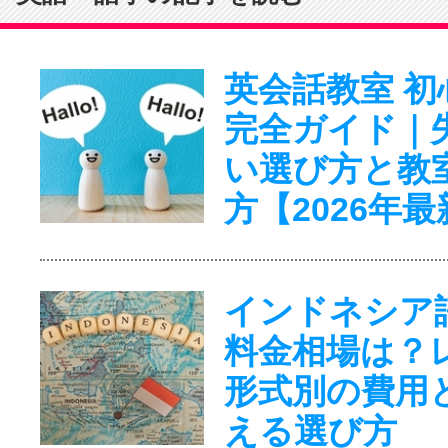
英会話教室 初
完全ガイド｜
い選び方と教
方【2026年最
インドネシア
料金相場は？
形式別の費用
える選び方