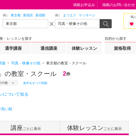
掲載お申込み
掲載のお問い合わせ
例）
東京都
新宿区
新宿駅
例）
まつエク
マッサージ
気
座・レッスンを探す
目的から探す
通学講座
通信講座
体験レッスン
資格取得
関連
写真・映像その他
東京都の教室・スクール
」の教室・スクール
2
件
その他
条件をすべて削除
ンについて知る
が高い順
講座
体験レッスン
ごとに表示
ごとに表示