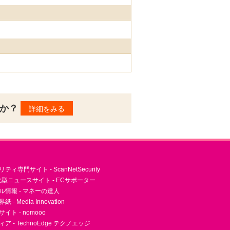
んか？
詳細をみる
ィ専門サイト - ScanNetSecurity
型ニュースサイト - ECサポーター
ル情報 - マネーの達人
- Media Innovation
ト - nomooo
 - TechnoEdge テクノエッジ