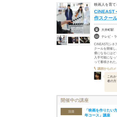
映画人を育て
CiNEA
作スクー
大井町駅
テレビ・ラジオ、演劇
CiNEAST(
クールを開催し
優になるにはど
入手可能になっ
って蓄積された
講師からのメ
これか
者の方
開催中の講座
「映画を作りたい方
注目
年コース」講座