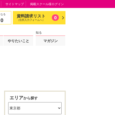
サイトマップ
掲載スクール様ログイン
になる
資料請求リスト
0
0
（住所入力フォームへ）
知る
やりたいこと
マガジン
エリア
から探す