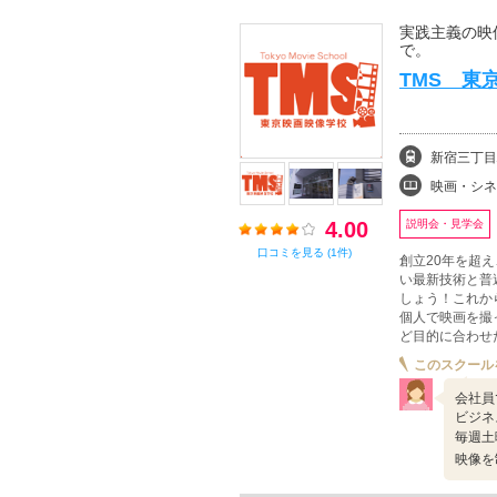
実践主義の映
で。
TMS 東
新宿三丁目
映画・シネマ、写
4.00
説明会・見学会
口コミを見る (1件)
創立20年を超
い最新技術と普
しょう！これか
個人で映画を撮
ど目的に合わせ
このスクール
会社員
ビジネ
毎週土
映像を