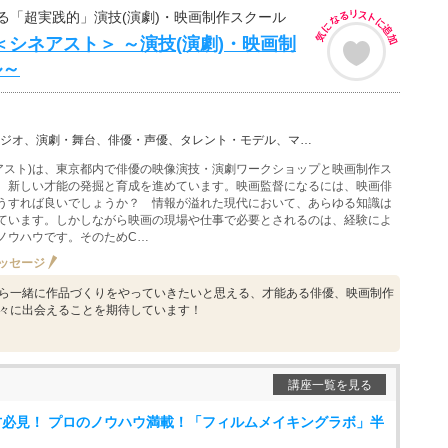
る「超実践的」演技(演劇)・映画制作スクール
ST＜シネアスト＞ ～演技(演劇)・映画制
ル～
・舞台、俳優・声優、タレント・モデル、マスコミ・芸能その他、映画・シネマ、動画制作、デジタル映像、写…
シネアスト)は、東京都内で俳優の映像演技・演劇ワークショップと映画制作ス
、新しい才能の発掘と育成を進めています。映画監督になるには、映画俳
うすれば良いでしょうか？ 情報が溢れた現代において、あらゆる知識は
ています。しかしながら映画の現場や仕事で必要とされるのは、経験によ
ノウハウです。そのためC…
ッセージ
ら一緒に作品づくりをやっていきたいと思える、才能ある俳優、映画制作
々に出会えることを期待しています！
講座一覧を見る
必見！ プロのノウハウ満載！「フィルムメイキングラボ」半