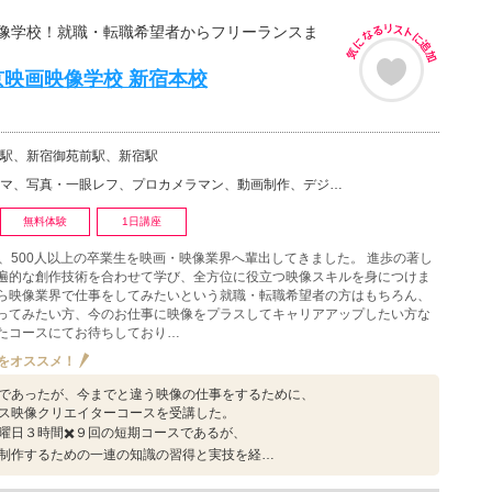
像学校！就職・転職希望者からフリーランスま
京映画映像学校 新宿本校
駅、新宿御苑前駅、新宿駅
真・一眼レフ、プロカメラマン、動画制作、デジタル映像、マルチメディア、写真・映像その他
無料体験
1日講座
え、500人以上の卒業生を映画・映像業界へ輩出してきました。 進歩の著し
遍的な創作技術を合わせて学び、全方位に役立つ映像スキルを身につけま
ら映像業界で仕事をしてみたいという就職・転職希望者の方はもちろん、
ってみたい方、今のお仕事に映像をプラスしてキャリアアップしたい方な
たコースにてお待ちしており…
をオススメ！
であったが、今までと違う映像の仕事をするために、
ス映像クリエイターコースを受講した。
曜日３時間✖️９回の短期コースであるが、
制作するための一連の知識の習得と実技を経…