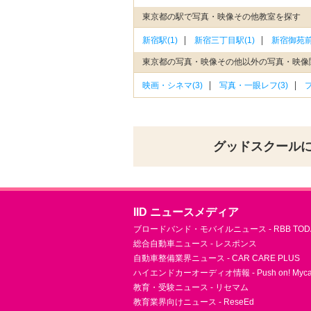
東京都の駅で写真・映像その他教室を探す
新宿駅(1)
新宿三丁目駅(1)
新宿御苑前
東京都の写真・映像その他以外の写真・映像
映画・シネマ(3)
写真・一眼レフ(3)
グッドスクール
IID ニュースメディア
ブロードバンド・モバイルニュース - RBB TOD
総合自動車ニュース - レスポンス
自動車整備業界ニュース - CAR CARE PLUS
ハイエンドカーオーディオ情報 - Push on! Mycar-
教育・受験ニュース - リセマム
教育業界向けニュース - ReseEd