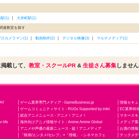
駅(1)
大井町駅(1)
関連教室を探す
プロカメラマン(1)
動画制作(2)
デジタル映像(3)
マルチメディア(1)
に掲載して、
教室・スクールPR
&
生徒さん募集
しませ
AY
ゲーム業界専門メディア - GameBusiness.jp
情報セキュリテ
ゲームコミュニティサイト - RUGs Supported by intel
EC業界特化
総合アニメニュース - アニメ！アニメ！
マネースキ
life
海外向けアニメ情報サイト - Anime Anime Global
メディア業界紙 
アニメや声優の最新ニュース - 超！アニメディア
お酒の情報サイ
「映画/エンタメ/セレブ」×「情報」 - シネマカフェ
テックメディア