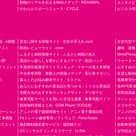
動物のリアルを伝えるWebメディア - REANIMAL
エンタメビジ
やわらかスポーツニュース - CYCLE
ビジネス情
- e燃費
芝生に関する情報サイト - 芝生の手入れ.com
次世代型マ
ドテスト
映画レビューサイト - coco
趣味・資格
ふるさと納税情報サイト - ふるさと納税の達人
WordPr
ン部
英語から暮らしを豊かにするメディア - 英語ハック
ウォーター
ーテイメント
年賀状印刷激安サイトランキング - マネーの達人年賀状
おすすめの
中古車車買取・車購入の情報メディア - 安心車マガジン
良質な動画配
ボ
暮らしのお悩み解決サイト - タスクル
債務整理や
あなたにおすすめの英会話が見つかる - ミツカル英会話
海外FX業
宅配弁当のおすすめランキングサイト - デリ食ナビ
有田焼高級ギ
食事宅配サービスを用いた生活を提案 - 食事宅配ライフ
マンション
動画無料視聴まとめ - GOM Player VOD比較
スマホゲーム
ゼーション
アニメの電子書籍情報サイト - アニメ電子書籍比較
アニメのVO
て車買取
FXトレード練習専用ソフトウェア - ForexTester
カードローン
らべてネット
薬剤師転職支援サービス - 薬剤師ナビ
自動車保険
UXコンサルティング＆リサーチ - U-Site
女性総合メディ