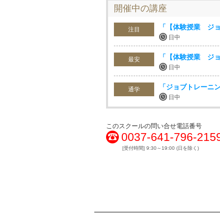
開催中の講座
「【体験授業 ジ
注目
日中
「【体験授業 ジ
最安
日中
「ジョブトレーニン
通学
日中
このスクールの問い合せ電話番号
0037-641-796-215
[受付時間] 9:30～19:00 (日を除く)