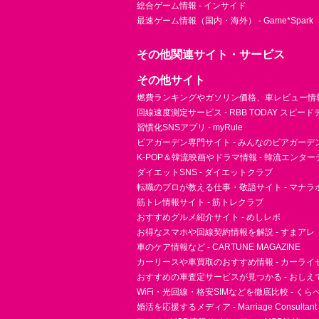
総合ゲーム情報 - インサイド
最速ゲーム情報（国内・海外） - Game*Spark
その他関連サイト・サービス
その他サイト
燃費ランキングやガソリン価格、車レビュー情報 
回線速度測定サービス - RBB TODAY スピー
習慣化SNSアプリ - myRule
ビアガーデン専門サイト - みんなのビアガーデ
K-POP＆韓流映画やドラマ情報 - 韓流エンタ
ダイエットSNS - ダイエットクラブ
転職のプロが教える仕事・敬語サイト - マナラ
筋トレ情報サイト - 筋トレクラブ
おすすめグルメ紹介サイト - めしレポ
お得なスマホや回線契約情報を解説 - すまアレ
車のケア情報など - CARTUNE MAGAZINE
カーリースや車買取のおすすめ情報 - カーライ
おすすめの車査定サービスが見つかる - おしえ
WiFi・光回線・格安SIMなどを徹底比較 - く
婚活を応援するメディア - Marriage Consultant