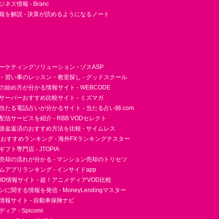
ネス情報 - Branc
報を解説 - 決算が読めるようになるノート
ーケティングソリューション - ゾスASP
・習い事のレッスン・教室探し - グッドスクール
essの始め方が分かる情報サイト - WEBCODE
サーバーおすすめ比較サイト - ミズマガ
当たる電話占いが分かるサイト - 当たる占い師.com
信サービスを紹介 - RBB VODセレクト
借金返済のおすすめ方法を比較 - サイムレス
者おすすめランキング - 海外FXランキングテスター
フト専門店 - JTOPIA
売却の流れが分かる - マンション売却のトリセツ
アプリランキング - インサイドapp
D情報サイト - 超！アニメディアVOD比較
に関する情報を発信 - MoneyLendingマスター
情報サイト - 自動車保険ナビ
ア - Spicomi