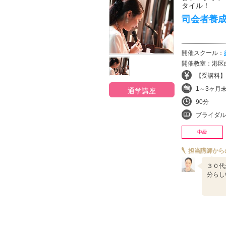
タイル！
司会者養
開催スクール：
開催教室：港区
【受講料】¥
1～3ヶ月
通学講座
90分
ブライダル
中級
担当講師から
３０代
分らし