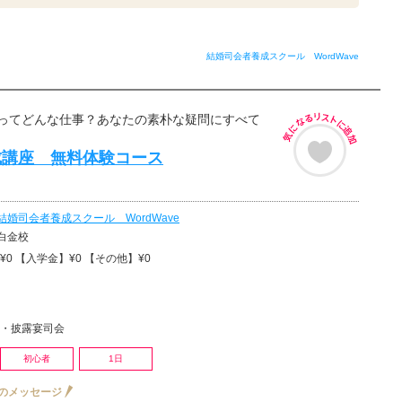
結婚司会者養成スクール WordWave
ってどんな仕事？あなたの素朴な疑問にすべて
成講座 無料体験コース
結婚司会者養成スクール WordWave
白金校
0 【入学金】¥0 【その他】¥0
・披露宴司会
初心者
1日
のメッセージ