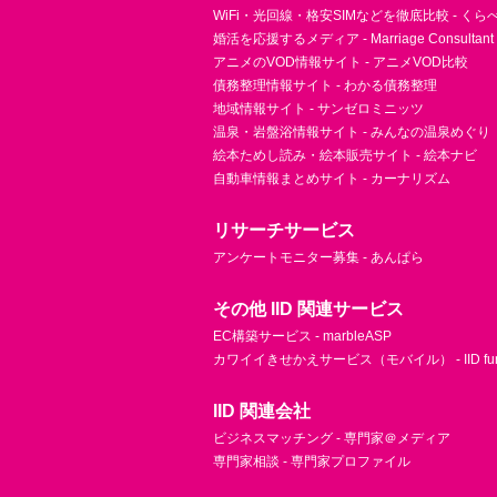
WiFi・光回線・格安SIMなどを徹底比較 - く
婚活を応援するメディア - Marriage Consultant
アニメのVOD情報サイト - アニメVOD比較
債務整理情報サイト - わかる債務整理
地域情報サイト - サンゼロミニッツ
温泉・岩盤浴情報サイト - みんなの温泉めぐり
絵本ためし読み・絵本販売サイト - 絵本ナビ
自動車情報まとめサイト - カーナリズム
リサーチサービス
アンケートモニター募集 - あんぱら
その他 IID 関連サービス
EC構築サービス - marbleASP
カワイイきせかえサービス（モバイル） - IID fu
IID 関連会社
ビジネスマッチング - 専門家＠メディア
専門家相談 - 専門家プロファイル