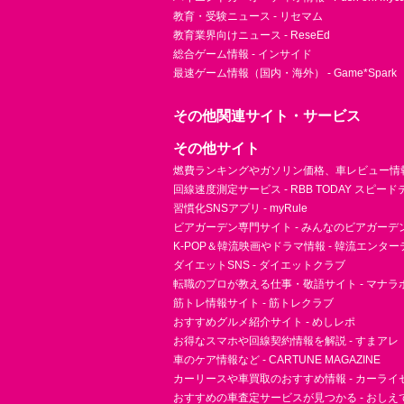
教育・受験ニュース - リセマム
教育業界向けニュース - ReseEd
総合ゲーム情報 - インサイド
最速ゲーム情報（国内・海外） - Game*Spark
その他関連サイト・サービス
その他サイト
燃費ランキングやガソリン価格、車レビュー情報 
回線速度測定サービス - RBB TODAY スピー
習慣化SNSアプリ - myRule
ビアガーデン専門サイト - みんなのビアガーデ
K-POP＆韓流映画やドラマ情報 - 韓流エンタ
ダイエットSNS - ダイエットクラブ
転職のプロが教える仕事・敬語サイト - マナラ
筋トレ情報サイト - 筋トレクラブ
おすすめグルメ紹介サイト - めしレポ
お得なスマホや回線契約情報を解説 - すまアレ
車のケア情報など - CARTUNE MAGAZINE
カーリースや車買取のおすすめ情報 - カーライ
おすすめの車査定サービスが見つかる - おしえ