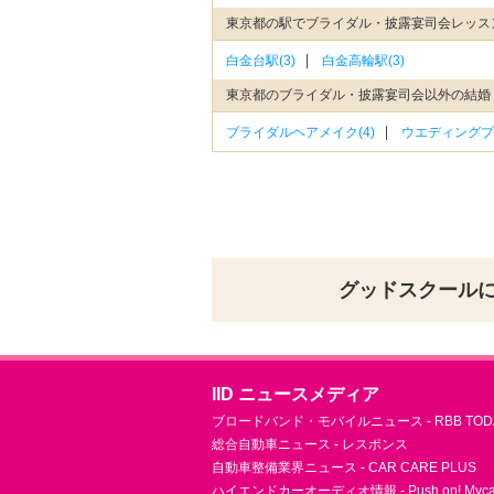
東京都の駅でブライダル・披露宴司会レッス
白金台駅(3)
白金高輪駅(3)
東京都のブライダル・披露宴司会以外の結婚
ブライダルヘアメイク(4)
ウエディングプラ
グッドスクール
IID ニュースメディア
ブロードバンド・モバイルニュース - RBB TOD
総合自動車ニュース - レスポンス
自動車整備業界ニュース - CAR CARE PLUS
ハイエンドカーオーディオ情報 - Push on! Mycar-