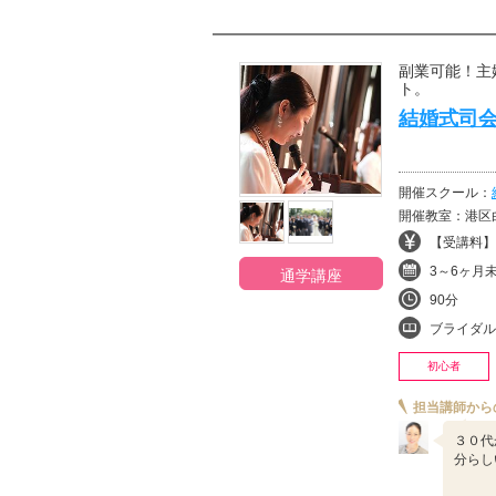
副業可能！主
ト。
結婚式司
開催スクール：
開催教室：港区
【受講料】¥
3～6ヶ月
通学講座
90分
ブライダル
初心者
担当講師から
３０代
分らし