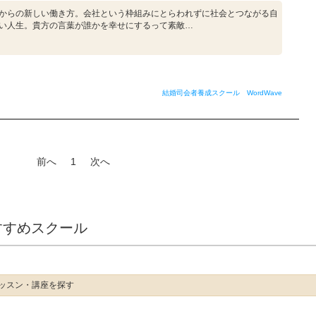
からの新しい働き方。会社という枠組みにとらわれずに社会とつながる自
い人生。貴方の言葉が誰かを幸せにするって素敵…
結婚司会者養成スクール WordWave
前へ
1
次へ
すすめスクール
ッスン・講座を探す