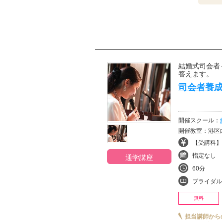
結婚式司会者
答えます。
司会者養
開催スクール：
開催教室：港区
【受講料】¥
指定なし
通学講座
60分
ブライダル
無料
担当講師から