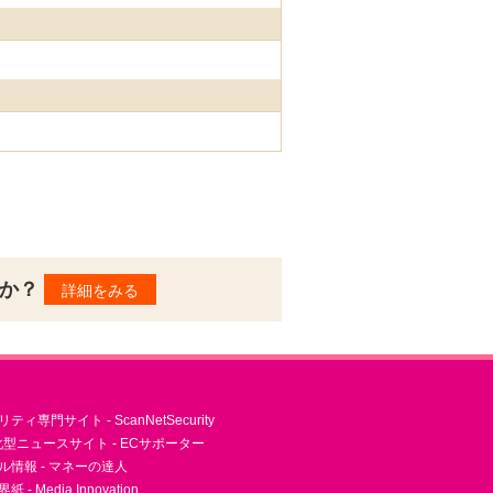
んか？
詳細をみる
ィ専門サイト - ScanNetSecurity
型ニュースサイト - ECサポーター
ル情報 - マネーの達人
- Media Innovation