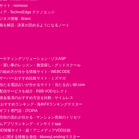
ト - nomooo
 - TechnoEdge テクノエッジ
ネス情報 - Branc
報を解説 - 決算が読めるようになるノート
ーケティングソリューション - ゾスASP
・習い事のレッスン・教室探し - グッドスクール
essの始め方が分かる情報サイト - WEBCODE
サーバーおすすめ比較サイト - ミズマガ
当たる電話占いが分かるサイト - 当たる占い師.com
信サービスを紹介 - RBB VODセレクト
借金返済のおすすめ方法を比較 - サイムレス
者おすすめランキング - 海外FXランキングテスター
フト専門店 - JTOPIA
売却の流れが分かる - マンション売却のトリセツ
アプリランキング - インサイドapp
D情報サイト - 超！アニメディアVOD比較
に関する情報を発信 - MoneyLendingマスター