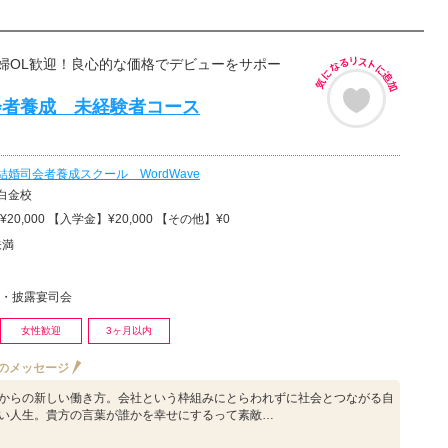
婦OL歓迎！良心的な価格でデビューをサポー
会者養成 未経験者コース
結婚司会者養成スクール WordWave
白金校
20,000 【入学金】¥20,000 【その他】¥0
未満
・披露宴司会
女性歓迎
3ヶ月以内
のメッセージ
からの新しい働き方。会社という枠組みにとらわれずに社会とつながる自
い人生。貴方の言葉が誰かを幸せにするって素敵…