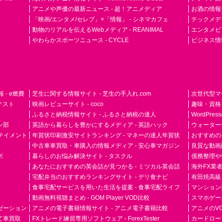
アニメや声優の最新ニュース - 超！アニメディア
お酒の情報サイ
「映画/エンタメ/セレブ」×「情報」 - シネマカフェ
テックメディア
動物のリアルを伝えるWebメディア - REANIMAL
エンタメビジ
やわらかスポーツニュース - CYCLE
ビジネス情
- e燃費
芝生に関する情報サイト - 芝生の手入れ.com
次世代型マ
ドテスト
映画レビューサイト - coco
趣味・資格
ふるさと納税情報サイト - ふるさと納税の達人
WordPr
ン部
英語から暮らしを豊かにするメディア - 英語ハック
ウォーター
ーテイメント
年賀状印刷激安サイトランキング - マネーの達人年賀状
おすすめの
中古車車買取・車購入の情報メディア - 安心車マガジン
良質な動画配
ボ
暮らしのお悩み解決サイト - タスクル
債務整理や
あなたにおすすめの英会話が見つかる - ミツカル英会話
海外FX業
宅配弁当のおすすめランキングサイト - デリ食ナビ
有田焼高級ギ
食事宅配サービスを用いた生活を提案 - 食事宅配ライフ
マンション
動画無料視聴まとめ - GOM Player VOD比較
スマホゲーム
ゼーション
アニメの電子書籍情報サイト - アニメ電子書籍比較
アニメのVO
て車買取
FXトレード練習専用ソフトウェア - ForexTester
カードローン