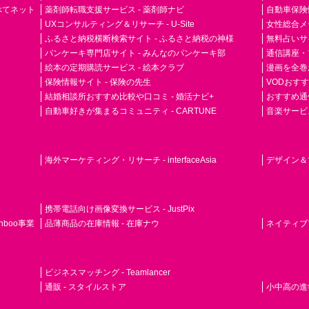
らべてネット
薬剤師転職支援サービス - 薬剤師ナビ
自動車保険
UXコンサルティング＆リサーチ - U-Site
女性総合メディ
ふるさと納税横断検索サイト - ふるさと納税の神様
無料占いサイト
パンケーキ専門店サイト - みんなのパンケーキ部
通信講座・
絵本の定期購読サービス - 絵本クラブ
漫画を全巻
保険情報サイト - 保険の先生
VODおす
結婚相談所おすすめ比較や口コミ - 婚活ナビ+
おすすめ通
自動車好きが集まるコミュニティ - CARTUNE
音楽サービス専門
海外マーケティング・リサーチ - interfaceAsia
デザイン＆マ
携帯電話向け画像変換サービス - JustPix
nboo事業
品薄商品の在庫情報 - 在庫ナウ
ネイティブアド
ビジネスマッチング - Teamlancer
通販 - スタイルストア
小中高の進学