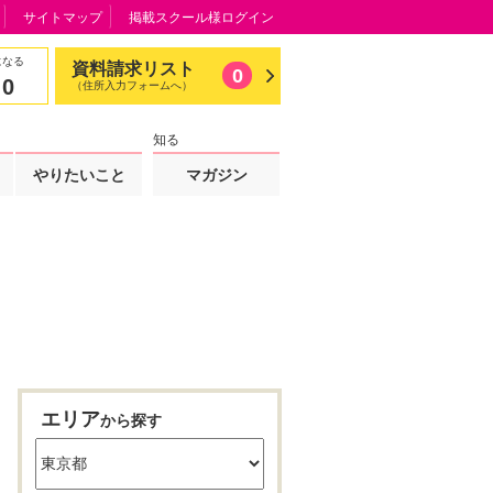
サイトマップ
掲載スクール様ログイン
になる
資料請求リスト
0
0
（住所入力フォームへ）
知る
やりたいこと
マガジン
エリア
から探す