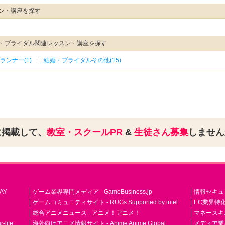
ン・講座を探す
・ブライダル関連レッスン・講座を探す
ンナー(1)
結婚・ブライダルその他(15)
に掲載して、
教室・スクールPR
&
生徒さん募集
しませ
AY
ゲーム業界専門メディア - GameBusiness.jp
情報セキュリテ
ゲームコミュニティサイト - RUGs Supported by intel
EC業界特化
総合アニメニュース - アニメ！アニメ！
マネースキ
life
海外向けアニメ情報サイト - Anime Anime Global
メディア業界紙 