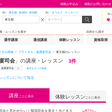
ン
掲載お申込み
掲載のお問い合わせ
例）
東京都
新宿区
新宿駅
例）
まつエク
マッサージ
気
座・レッスンを探す
目的から探す
通学講座
通信講座
体験レッスン
資格取得
イダル関連
ブライダル・披露宴司会
東京都のレッスン
宴司会
」の講座・レッスン
3件
・披露宴司会
条件をすべて削除
レッスンについて知る
講座
体験レッスン
ごとに表示
ごとに表示
司会と言わせない！我流司会を直す！今どきス