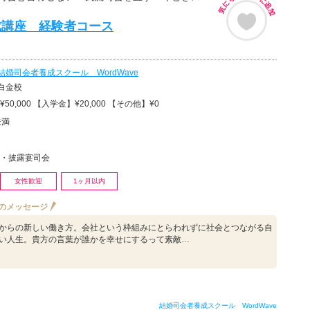
成講座 経験者コース
結婚司会者養成スクール WordWave
白金校
50,000 【入学金】¥20,000 【その他】¥0
未満
・披露宴司会
女性歓迎
1ヶ月以内
のメッセージ
からの新しい働き方。会社という枠組みにとらわれずに社会とつながる自
い人生。貴方の言葉が誰かを幸せにするって素敵…
結婚司会者養成スクール WordWave