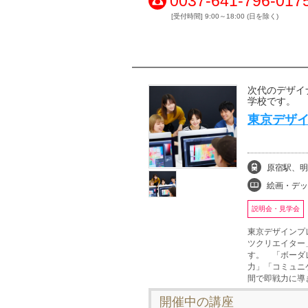
0037-641-796-017
[受付時間] 9:00～18:00 (日を除く)
次代のデザイ
学校です。
東京デザイ
原宿駅、明
絵画・デッサン、イラ
説明会・見学会
東京デザインプ
ツクリエイター
す。 「ボーダ
力」「コミュニ
間で即戦力に導
開催中の講座