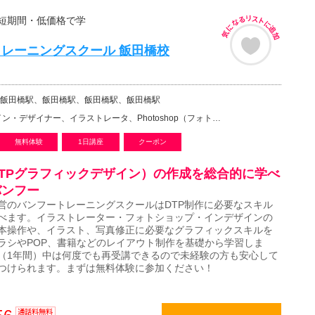
短期間・低価格で学
ぶ！
レーニングスクール 飯田橋校
飯田橋駅、飯田橋駅、飯田橋駅、飯田橋駅
イナー、イラストレータ、Photoshop（フォトショップ）・GIMP、DTP、グラフィックデザイン…
無料体験
1日講座
クーポン
TPグラフィックデザイン）の作成を総合的に学べ
バンフー
営のバンフートレーニングスクールはDTP制作に必要なスキル
べます。イラストレーター・フォトショップ・インデザインの
本操作や、イラスト、写真修正に必要なグラフィックスキルを
ラシやPOP、書籍などのレイアウト制作を基礎から学習しま
（1年間）中は何度でも再受講できるので未経験の方も安心して
つけられます。まずは無料体験に参加ください！