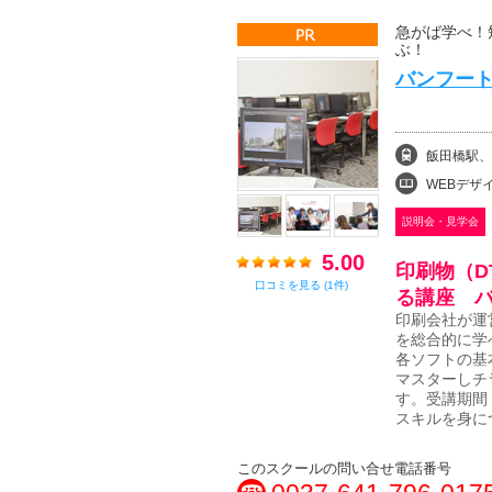
急がば学べ！
バンフート
飯田橋駅、
WEBデザイン・デザ
説明会・見学会
5.00
印刷物（D
口コミを見る (1件)
る講座 
印刷会社が運
を総合的に学
各ソフトの基
マスターしチ
す。受講期間
スキルを身に
このスクールの問い合せ電話番号