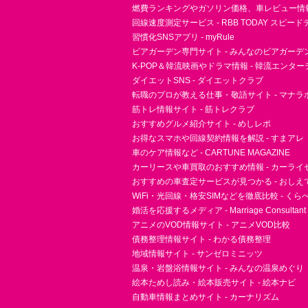
燃費ランキングやガソリン価格、車レビュー情報 
回線速度測定サービス - RBB TODAY スピー
習慣化SNSアプリ - myRule
ビアガーデン専門サイト - みんなのビアガーデ
K-POP＆韓流映画やドラマ情報 - 韓流エンタ
ダイエットSNS - ダイエットクラブ
転職のプロが教える仕事・敬語サイト - マナラ
筋トレ情報サイト - 筋トレクラブ
おすすめグルメ紹介サイト - めしレポ
お得なスマホや回線契約情報を解説 - すまアレ
車のケア情報など - CARTUNE MAGAZINE
カーリースや車買取のおすすめ情報 - カーライ
おすすめの車査定サービスが見つかる - おしえ
WiFi・光回線・格安SIMなどを徹底比較 - く
婚活を応援するメディア - Marriage Consultant
アニメのVOD情報サイト - アニメVOD比較
債務整理情報サイト - わかる債務整理
地域情報サイト - サンゼロミニッツ
温泉・岩盤浴情報サイト - みんなの温泉めぐり
絵本ためし読み・絵本販売サイト - 絵本ナビ
自動車情報まとめサイト - カーナリズム