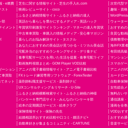
- e燃費
芝生に関する情報サイト - 芝生の手入れ.com
次世代型マ
ドテスト
映画レビューサイト - coco
趣味・資格
ふるさと納税情報サイト - ふるさと納税の達人
WordPr
ン部
英語から暮らしを豊かにするメディア - 英語ハック
ウォーター
ーテイメント
年賀状印刷激安サイトランキング - マネーの達人年賀状
おすすめの
中古車車買取・車購入の情報メディア - 安心車マガジン
良質な動画配
ボ
暮らしのお悩み解決サイト - タスクル
債務整理や
あなたにおすすめの英会話が見つかる - ミツカル英会話
海外FX業
宅配弁当のおすすめランキングサイト - デリ食ナビ
有田焼高級ギ
食事宅配サービスを用いた生活を提案 - 食事宅配ライフ
マンション
動画無料視聴まとめ - GOM Player VOD比較
スマホゲーム
ゼーション
アニメの電子書籍情報サイト - アニメ電子書籍比較
アニメのVO
て車買取
FXトレード練習専用ソフトウェア - ForexTester
カードローン
らべてネット
薬剤師転職支援サービス - 薬剤師ナビ
自動車保険
UXコンサルティング＆リサーチ - U-Site
女性総合メディ
ふるさと納税横断検索サイト - ふるさと納税の神様
無料占いサイト
パンケーキ専門店サイト - みんなのパンケーキ部
通信講座・
絵本の定期購読サービス - 絵本クラブ
漫画を全巻
保険情報サイト - 保険の先生
VODおす
結婚相談所おすすめ比較や口コミ - 婚活ナビ+
おすすめ通
自動車好きが集まるコミュニティ - CARTUNE
音楽サービス専門