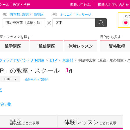
クール・教室・学校
掲載お申込み
掲載のお問い合わせ
例）
東京都
新宿区
新宿駅
例）
まつエク
マッサージ
気
座・レッスンを探す
目的から探す
通学講座
通信講座
体験レッスン
資格取得
フィックデザイン・DTP関連
DTP
東京都
明治神宮前〈原宿〉駅の教室・
P
」の教室・スクール
1
件
DTP
条件をすべて削除
る
が高い順
講座
体験レッスン
ごとに表示
ごとに表示