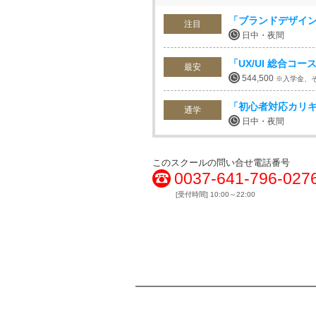
「ブランドデザイン
注目
日中・夜間
「UX/UI 総合コー
最安
544,500
※入学金、
「初心者対応カリ
通学
日中・夜間
このスクールの問い合せ電話番号
0037-641-796-027
[受付時間] 10:00～22:00