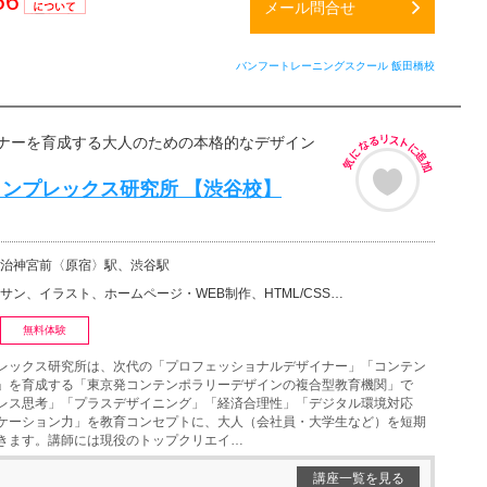
56
メール問合せ
通話料
無料
バンフートレーニングスクール 飯田橋校
ナーを育成する大人のための本格的なデザイン
ンプレックス研究所 【渋谷校】
治神宮前〈原宿〉駅、渋谷駅
スト、ホームページ・WEB制作、HTML/CSS、パソコン・ITプログラミングその他、WEBデザイン…
無料体験
レックス研究所は、次代の「プロフェッショナルデザイナー」「コンテン
」を育成する「東京発コンテンポラリーデザインの複合型教育機関」で
レス思考」「プラスデザイニング」「経済合理性」「デジタル環境対応
ケーション力」を教育コンセプトに、大人（会社員・大学生など）を短期
きます。講師には現役のトップクリエイ…
講座一覧を見る