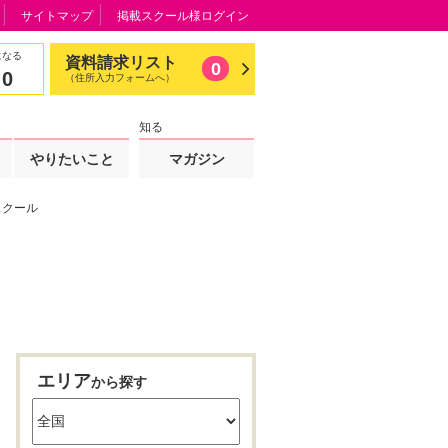
サイトマップ
掲載スクール様ログイン
になる
資料請求リスト
0
0
（住所入力フォームへ）
知る
やりたいこと
マガジン
スクール
エリア
から探す