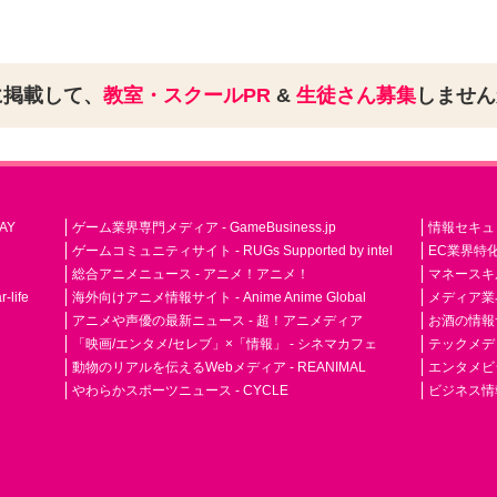
に掲載して、
教室・スクールPR
&
生徒さん募集
しませ
AY
ゲーム業界専門メディア - GameBusiness.jp
情報セキュリテ
ゲームコミュニティサイト - RUGs Supported by intel
EC業界特化
総合アニメニュース - アニメ！アニメ！
マネースキ
life
海外向けアニメ情報サイト - Anime Anime Global
メディア業界紙 
アニメや声優の最新ニュース - 超！アニメディア
お酒の情報サイ
「映画/エンタメ/セレブ」×「情報」 - シネマカフェ
テックメディア
動物のリアルを伝えるWebメディア - REANIMAL
エンタメビジ
やわらかスポーツニュース - CYCLE
ビジネス情