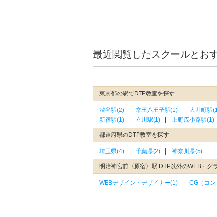
最近閲覧したスクールとお
東京都の駅でDTP教室を探す
渋谷駅(2)
京王八王子駅(1)
大井町駅(1
新宿駅(1)
立川駅(1)
上野広小路駅(1)
都道府県のDTP教室を探す
埼玉県(4)
千葉県(2)
神奈川県(5)
明治神宮前〈原宿〉駅 DTP以外のWEB・グ
WEBデザイン・デザイナー(1)
CG（コン