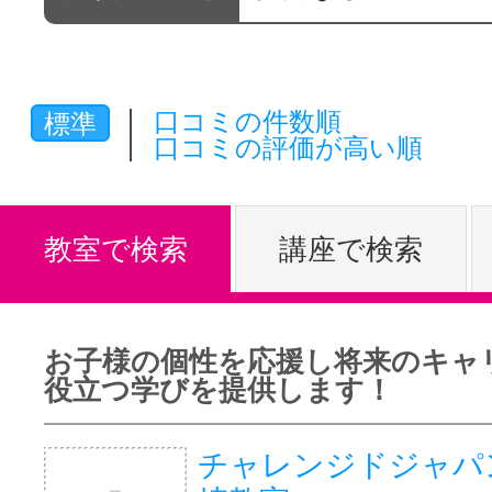
体験レッス
口コミの件数順
標準
やりたいこ
口コミの評価が高い順
特集をみる
教室で検索
講座で検索
グッドスク
お子様の個性を応援し将来のキャ
役立つ学びを提供します！
掲載のお問
チャレンジドジャパ