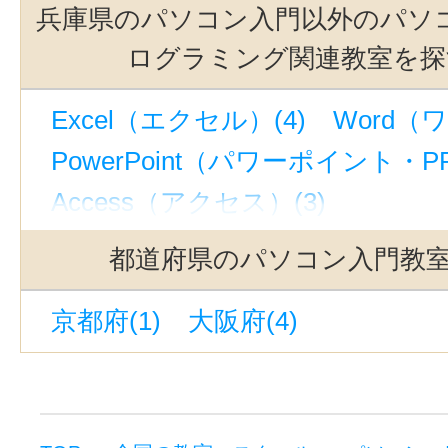
兵庫県のパソコン入門以外のパソコ
ログラミング関連教室を探
Excel（エクセル）(4)
Word（ワ
PowerPoint（パワーポイント・PP
Access（アクセス）(3)
マイクロソフト オフィス スペシャ
都道府県のパソコン入門教
ホームページ・WEB制作(4)
HT
京都府(1)
大阪府(4)
プログラミング(1)
VB(1)
JAVA
P検・PC検定(1)
ITパスポート(3
パソコン・ITプログラミングその他