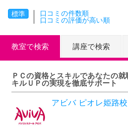
体験レッス
口コミの件数順
標準
口コミの評価が高い順
やりたいこ
教室で検索
講座で検索
特集をみる
ＰＣの資格とスキルであなたの就
キルＵＰの実現を徹底サポート
グッドスク
アビバ ピオレ姫路校
掲載のお問