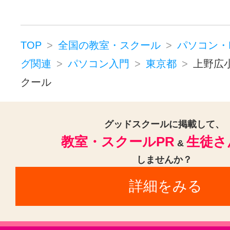
ホームページ・WEB制作(1)
HT
JAVA(1)
ITパスポート(1)
TOP
全国の教室・スクール
パソコン・
パソコン・ITプログラミングその他
グ関連
パソコン入門
東京都
上野広
クール
グッドスクールに掲載して、
教室・スクールPR
生徒さ
&
しませんか？
詳細をみる