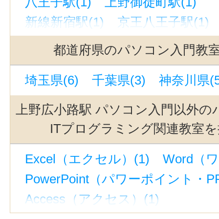
八王子駅(1)
上野御徒町駅(1)
新線新宿駅(1)
京王八王子駅(1)
大井町駅(1)
渋谷駅(1)
都道府県のパソコン入門教
浅草駅(東武)（メトロ）（都営）(1
埼玉県(6)
千葉県(3)
神奈川県(5
錦糸町駅(東京)(1)
池袋駅(1)
吉
銀座駅(1)
上野広小路駅 パソコン入門以外の
ITプログラミング関連教室
Excel（エクセル）(1)
Word（ワ
PowerPoint（パワーポイント・PP
Access（アクセス）(1)
マイクロソフト オフィス スペシャ