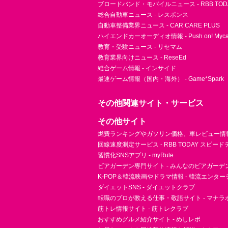
ブロードバンド・モバイルニュース - RBB TOD
総合自動車ニュース - レスポンス
自動車整備業界ニュース - CAR CARE PLUS
ハイエンドカーオーディオ情報 - Push on! Mycar-
教育・受験ニュース - リセマム
教育業界向けニュース - ReseEd
総合ゲーム情報 - インサイド
最速ゲーム情報（国内・海外） - Game*Spark
その他関連サイト・サービス
その他サイト
燃費ランキングやガソリン価格、車レビュー情報 
回線速度測定サービス - RBB TODAY スピー
習慣化SNSアプリ - myRule
ビアガーデン専門サイト - みんなのビアガーデ
K-POP＆韓流映画やドラマ情報 - 韓流エンタ
ダイエットSNS - ダイエットクラブ
転職のプロが教える仕事・敬語サイト - マナラ
筋トレ情報サイト - 筋トレクラブ
おすすめグルメ紹介サイト - めしレポ