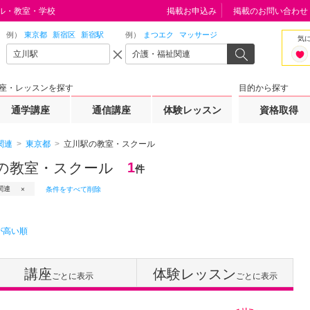
ル・教室・学校
掲載お申込み
掲載のお問い合わせ
例）
東京都
新宿区
新宿駅
例）
まつエク
マッサージ
気
座・レッスンを探す
目的から探す
通学講座
通信講座
体験レッスン
資格取得
関連
東京都
立川駅の教室・スクール
の教室・スクール
1
件
関連
条件をすべて削除
が高い順
講座
体験レッスン
ごとに表示
ごとに表示