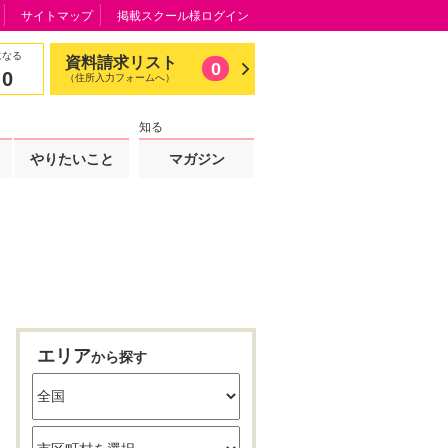
サイトマップ
掲載スクール様ログイン
になる
資料請求リスト
0
0
（住所入力フォームへ）
知る
やりたいこと
マガジン
エリア
から探す