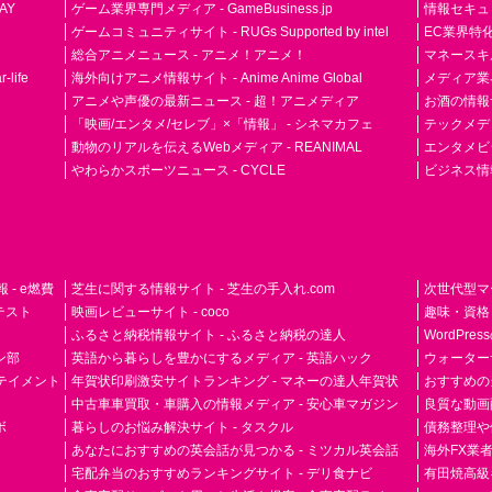
AY
ゲーム業界専門メディア - GameBusiness.jp
情報セキュリテ
ゲームコミュニティサイト - RUGs Supported by intel
EC業界特化
総合アニメニュース - アニメ！アニメ！
マネースキ
life
海外向けアニメ情報サイト - Anime Anime Global
メディア業界紙 
アニメや声優の最新ニュース - 超！アニメディア
お酒の情報サイ
「映画/エンタメ/セレブ」×「情報」 - シネマカフェ
テックメディア
動物のリアルを伝えるWebメディア - REANIMAL
エンタメビジ
やわらかスポーツニュース - CYCLE
ビジネス情
- e燃費
芝生に関する情報サイト - 芝生の手入れ.com
次世代型マ
ドテスト
映画レビューサイト - coco
趣味・資格
ふるさと納税情報サイト - ふるさと納税の達人
WordPr
ン部
英語から暮らしを豊かにするメディア - 英語ハック
ウォーター
ーテイメント
年賀状印刷激安サイトランキング - マネーの達人年賀状
おすすめの
中古車車買取・車購入の情報メディア - 安心車マガジン
良質な動画配
ボ
暮らしのお悩み解決サイト - タスクル
債務整理や
あなたにおすすめの英会話が見つかる - ミツカル英会話
海外FX業
宅配弁当のおすすめランキングサイト - デリ食ナビ
有田焼高級ギ