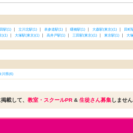
田駅(1)
立川北駅(1)
表参道駅(1)
曙橋駅(1)
大森駅(東京)(1)
田町駅
)(1)
大塚駅(東京)(1)
高井戸駅(1)
三田駅(東京)(1)
東京駅(1)
大塚
川県(6)
に掲載して、
教室・スクールPR
&
生徒さん募集
しませ