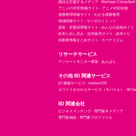
婚活を応援するメディア - Marriage Consultant
アニメのVOD情報サイト - アニメVOD比較
債務整理情報サイト - わかる債務整理
地域情報サイト - サンゼロミニッツ
温泉・岩盤浴情報サイト - みんなの温泉めぐり
絵本ためし読み・絵本販売サイト - 絵本ナビ
自動車情報まとめサイト - カーナリズム
リサーチサービス
アンケートモニター募集 - あんぱら
その他 IID 関連サービス
EC構築サービス - marbleASP
カワイイきせかえサービス（モバイル） - IID fu
IID 関連会社
ビジネスマッチング - 専門家＠メディア
専門家相談 - 専門家プロファイル