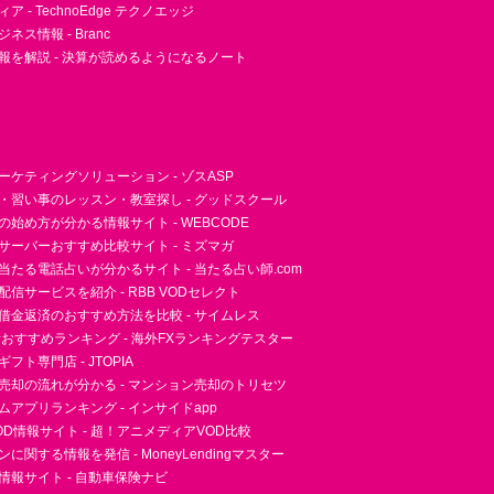
 - TechnoEdge テクノエッジ
ネス情報 - Branc
報を解説 - 決算が読めるようになるノート
ーケティングソリューション - ゾスASP
・習い事のレッスン・教室探し - グッドスクール
essの始め方が分かる情報サイト - WEBCODE
サーバーおすすめ比較サイト - ミズマガ
当たる電話占いが分かるサイト - 当たる占い師.com
信サービスを紹介 - RBB VODセレクト
借金返済のおすすめ方法を比較 - サイムレス
者おすすめランキング - 海外FXランキングテスター
フト専門店 - JTOPIA
売却の流れが分かる - マンション売却のトリセツ
アプリランキング - インサイドapp
D情報サイト - 超！アニメディアVOD比較
に関する情報を発信 - MoneyLendingマスター
情報サイト - 自動車保険ナビ