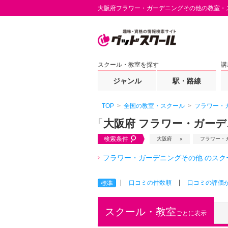
大阪府フラワー・ガーデニングその他の教室・
スクール・教室を探す
講
ジャンル
駅・路線
TOP
全国の教室・スクール
フラワー・
「
大阪府 フラワー・ガー
検索条件
大阪府
フラワー・
フラワー・ガーデニングその他 のス
口コミの件数順
口コミの評価
標準
スクール・教室
ごとに表示