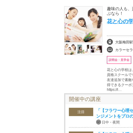
趣味の人も、
ぶなら！
花と心の学
大阪梅田駅
カラーセラピー、フ
説明会・見学会
花と心の学校は
資格スクールです
友達追加で素敵
得できるクーポ
https://l…
開催中の講座
「【フラワー心理
注目
ンジメントをプロ
日中・夜間