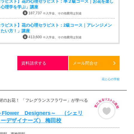
セラピスト】花の心理セラピスト：準２級コース｜お花を楽し
く心理学を学ぶ」講座
187,737
※入学金、その他費用は別途
セラピスト】花の心理セラピスト：2級コース｜アレンジメン
したい方！」講座
413,600
※入学金、その他費用は別途
資料請求する
メール問合せ
花と心の学校
材のお花！ 「フレグランスフラワー」が学べる
r ～Flower Designers～ （シェリ
ーデザイナーズ） 梅田校