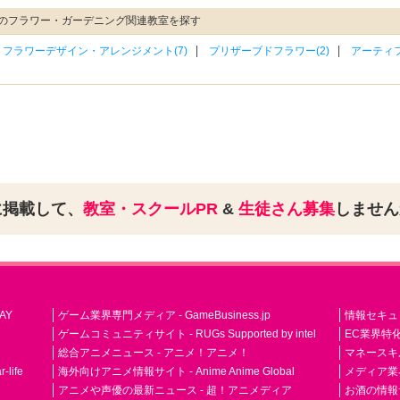
のフラワー・ガーデニング関連教室を探す
フラワーデザイン・アレンジメント(7)
プリザーブドフラワー(2)
アーティフ
に掲載して、
教室・スクールPR
&
生徒さん募集
しませ
AY
ゲーム業界専門メディア - GameBusiness.jp
情報セキュリテ
ゲームコミュニティサイト - RUGs Supported by intel
EC業界特化
総合アニメニュース - アニメ！アニメ！
マネースキ
life
海外向けアニメ情報サイト - Anime Anime Global
メディア業界紙 
アニメや声優の最新ニュース - 超！アニメディア
お酒の情報サイ