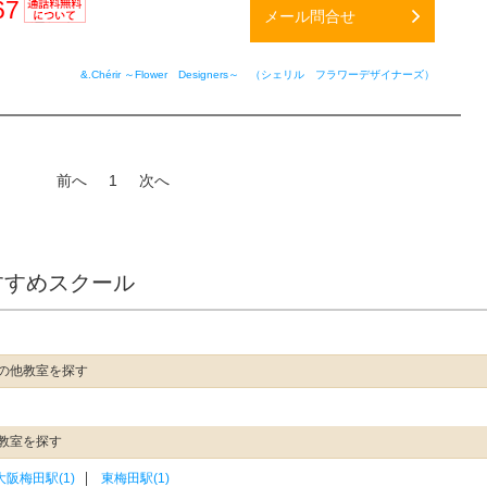
67
メール問合せ
通話料
無料
&.Chérir ～Flower Designers～ （シェリル フラワーデザイナーズ）
前へ
1
次へ
すすめスクール
の他教室を探す
教室を探す
大阪梅田駅(1)
東梅田駅(1)