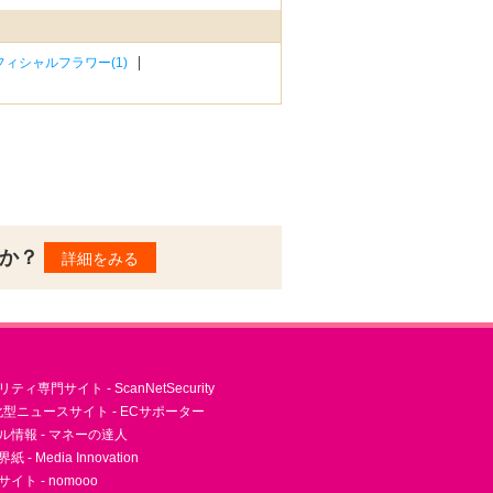
ィシャルフラワー(1)
んか？
詳細をみる
ィ専門サイト - ScanNetSecurity
型ニュースサイト - ECサポーター
ル情報 - マネーの達人
- Media Innovation
ト - nomooo