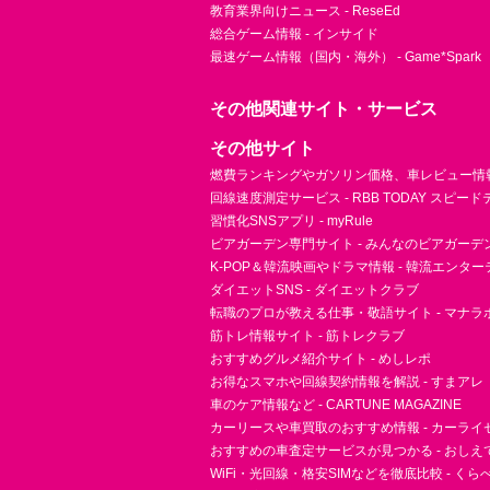
教育業界向けニュース - ReseEd
総合ゲーム情報 - インサイド
最速ゲーム情報（国内・海外） - Game*Spark
その他関連サイト・サービス
その他サイト
燃費ランキングやガソリン価格、車レビュー情報 
回線速度測定サービス - RBB TODAY スピー
習慣化SNSアプリ - myRule
ビアガーデン専門サイト - みんなのビアガーデ
K-POP＆韓流映画やドラマ情報 - 韓流エンタ
ダイエットSNS - ダイエットクラブ
転職のプロが教える仕事・敬語サイト - マナラ
筋トレ情報サイト - 筋トレクラブ
おすすめグルメ紹介サイト - めしレポ
お得なスマホや回線契約情報を解説 - すまアレ
車のケア情報など - CARTUNE MAGAZINE
カーリースや車買取のおすすめ情報 - カーライ
おすすめの車査定サービスが見つかる - おしえ
WiFi・光回線・格安SIMなどを徹底比較 - く