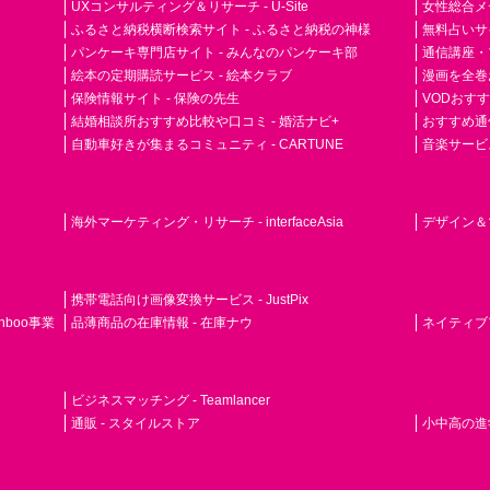
UXコンサルティング＆リサーチ - U-Site
女性総合メディ
ふるさと納税横断検索サイト - ふるさと納税の神様
無料占いサイト
パンケーキ専門店サイト - みんなのパンケーキ部
通信講座・
絵本の定期購読サービス - 絵本クラブ
漫画を全巻
保険情報サイト - 保険の先生
VODおす
結婚相談所おすすめ比較や口コミ - 婚活ナビ+
おすすめ通
自動車好きが集まるコミュニティ - CARTUNE
音楽サービス専門
海外マーケティング・リサーチ - interfaceAsia
デザイン＆マ
携帯電話向け画像変換サービス - JustPix
nboo事業
品薄商品の在庫情報 - 在庫ナウ
ネイティブアド
ビジネスマッチング - Teamlancer
通販 - スタイルストア
小中高の進学