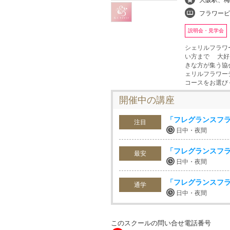
大阪駅、梅
フラワービジネス、ブ
説明会・見学会
シェリルフラワ
い方まで 大好
きな方が集う協
ェリルフラワー
コースをお選び
開催中の講座
「フレグランスフ
注目
日中・夜間
「フレグランスフ
最安
日中・夜間
「フレグランスフ
通学
日中・夜間
このスクールの問い合せ電話番号