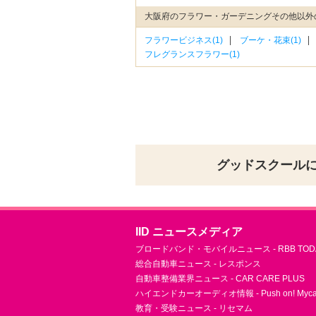
大阪府のフラワー・ガーデニングその他以外
フラワービジネス(1)
ブーケ・花束(1)
フレグランスフラワー(1)
グッドスクール
IID ニュースメディア
ブロードバンド・モバイルニュース - RBB TOD
総合自動車ニュース - レスポンス
自動車整備業界ニュース - CAR CARE PLUS
ハイエンドカーオーディオ情報 - Push on! Mycar-
教育・受験ニュース - リセマム