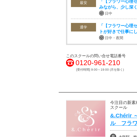
「【フラワー心理
最安
みながら、少し深
日中
「【フラワー心理
通学
トが好きで仕事に
日中・夜間
このスクールの問い合せ電話番号
0120-961-210
[受付時間] 9:00～19:00 (月を除く)
今注目の新素
スクール
&.Chéri
ル フラワ