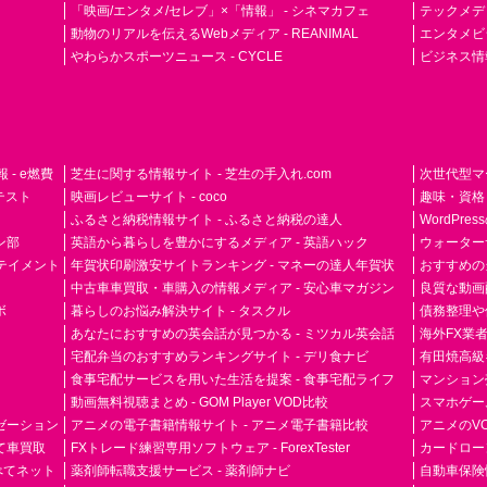
「映画/エンタメ/セレブ」×「情報」 - シネマカフェ
テックメディア
動物のリアルを伝えるWebメディア - REANIMAL
エンタメビジ
やわらかスポーツニュース - CYCLE
ビジネス情
- e燃費
芝生に関する情報サイト - 芝生の手入れ.com
次世代型マ
ドテスト
映画レビューサイト - coco
趣味・資格
ふるさと納税情報サイト - ふるさと納税の達人
WordPr
ン部
英語から暮らしを豊かにするメディア - 英語ハック
ウォーター
ーテイメント
年賀状印刷激安サイトランキング - マネーの達人年賀状
おすすめの
中古車車買取・車購入の情報メディア - 安心車マガジン
良質な動画配
ボ
暮らしのお悩み解決サイト - タスクル
債務整理や
あなたにおすすめの英会話が見つかる - ミツカル英会話
海外FX業
宅配弁当のおすすめランキングサイト - デリ食ナビ
有田焼高級ギ
食事宅配サービスを用いた生活を提案 - 食事宅配ライフ
マンション
動画無料視聴まとめ - GOM Player VOD比較
スマホゲーム
ゼーション
アニメの電子書籍情報サイト - アニメ電子書籍比較
アニメのVO
て車買取
FXトレード練習専用ソフトウェア - ForexTester
カードローン
らべてネット
薬剤師転職支援サービス - 薬剤師ナビ
自動車保険