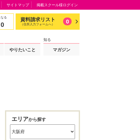
サイトマップ
掲載スクール様ログイン
になる
資料請求リスト
0
0
（住所入力フォームへ）
知る
やりたいこと
マガジン
エリア
から探す