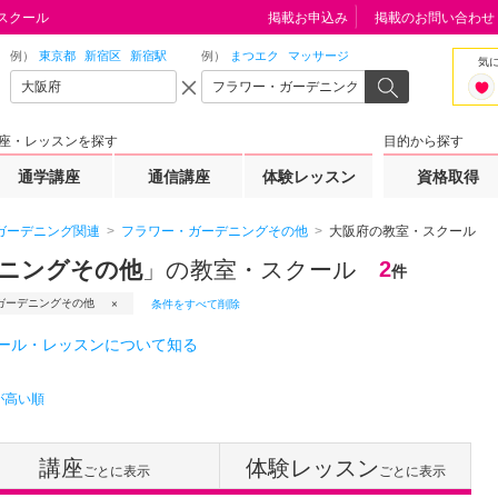
スクール
掲載お申込み
掲載のお問い合わせ
例）
東京都
新宿区
新宿駅
例）
まつエク
マッサージ
気
座・レッスンを探す
目的から探す
通学講座
通信講座
体験レッスン
資格取得
ガーデニング関連
フラワー・ガーデニングその他
大阪府の教室・スクール
デニングその他
」の教室・スクール
2
件
ガーデニングその他
条件をすべて削除
クール・レッスンについて知る
が高い順
講座
体験レッスン
ごとに表示
ごとに表示