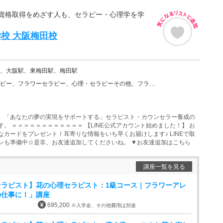
資格取得をめざす人も、セラピー・心理学を学
校 大阪梅田校
、大阪駅、東梅田駅、梅田駅
ラワーセラピー、心理・セラピーその他、フラワーデザイン・アレンジメント、フラワー・ガーデニングその他
、「あなたの夢の実現をサポートする」セラピスト・カウンセラー養成の
。 ＝＝＝＝＝＝＝＝＝＝＝＝ 【LINE公式アカウント始めました！】 お
なカードをプレゼント！耳寄りな情報をいち早くお届けします♪ LINEで取
ンも準備中☆是非、お友達追加してくださいね。 ▼お友達追加はこちら
講座一覧を見る
セラピスト】花の心理セラピスト：1級コース｜フラワーアレ
の仕事に！」講座
695,200
※入学金、その他費用は別途