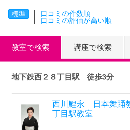
体験レッス
口コミの件数順
標準
口コミの評価が高い順
やりたいこ
教室で検索
講座で検索
特集をみる
地下鉄西２８丁目駅 徒歩3分
グッドスク
西川鯉永 日本舞踊教
丁目駅教室
掲載のお問