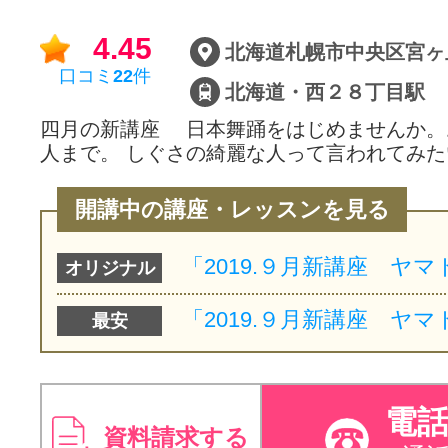
サイトマッ
4.45
北海道札幌市中央区宮ヶ丘
口コミ
22
件
北海道・西２８丁目駅
四月の新講座 日本舞踊をはじめませんか。
人まで。 しぐさの綺麗な人って言われてみた
開講中の講座・レッスンを見る
オリジナル
最安
電
資料請求する