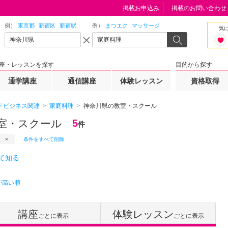
掲載お申込み
掲載のお問い合わせ
例）
東京都
新宿区
新宿駅
例）
まつエク
マッサージ
気
座・レッスンを探す
目的から探す
通学講座
通信講座
体験レッスン
資格取得
ドビジネス関連
家庭料理
神奈川県の教室・スクール
室・スクール
5
件
条件をすべて削除
て知る
が高い順
講座
体験レッスン
ごとに表示
ごとに表示