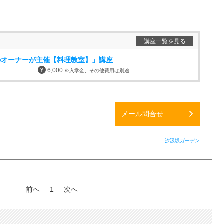
講座一覧を見る
のオーナーが主催【料理教室】」講座
6,000
※入学金、その他費用は別途
メール問合せ
汐汲坂ガーデン
前へ
1
次へ