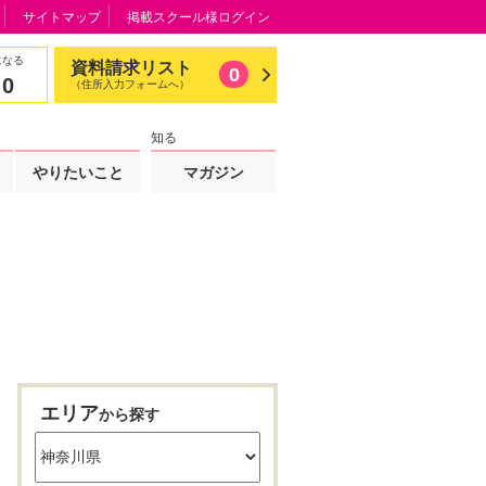
サイトマップ
掲載スクール様ログイン
になる
資料請求リスト
0
0
（住所入力フォームへ）
知る
やりたいこと
マガジン
エリア
から探す