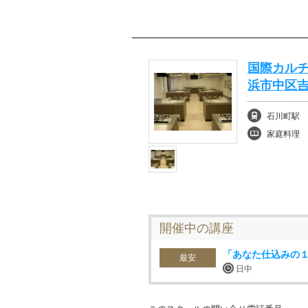
国際カル
浜市中区
石川町駅
家庭料理
開催中の講座
「あなた仕込みの
最安
日中