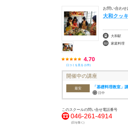
お問い合わせ
大和クッキ
大和駅
家庭料理
4.70
口コミを見る (1件)
開催中の講座
「基礎料理教室」
最安
日中
このスクールの問い合せ電話番号
046-261-4914
(日を除く)