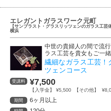
エレガントガラスワーク元町
【サンブラスト・グラスリッツェンのガラス工芸
横浜
中世の貴婦人の間で流
ラス工芸を貴女もご一
繊細なガラス工芸！
ツェンコース
¥7,500
受講料
【入学金】 ¥5,500 【その他】 ¥8,0
6ヶ月以上
期間
120分
時間