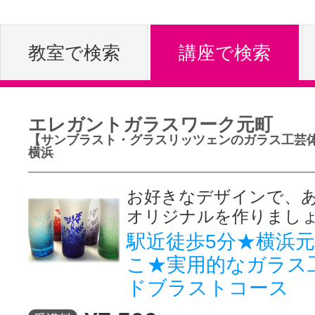
体験レッス
教室で検索
講座で検索
やりたいこ
エレガントガラスワーク元町
【サンブラスト・グラスリッツェンのガラス工芸
特集をみる
横浜
お好きなデザインで、
オリジナルを作りまし
グッドスク
駅近徒歩5分★横浜
こ★実用的なガラス
掲載のお問
ドブラストコース