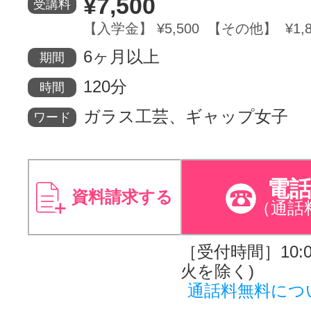
¥7,500
受講料
【入学金】 ¥5,500 【その他】 ¥1,8
サイトマッ
6ヶ月以上
期間
120分
時間
ガラス工芸、ギャップ女子
ワード
電
資料請求する
（通話
［受付時間］10:00
火を除く)
通話料無料につ