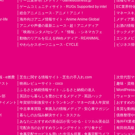
AY
ゲーム業界専門メディア - GameBusiness.jp
情報セキュリテ
ゲームコミュニティサイト - RUGs Supported by intel
EC業界特化
総合アニメニュース - アニメ！アニメ！
マネースキ
life
海外向けアニメ情報サイト - Anime Anime Global
メディア業界紙 
アニメや声優の最新ニュース - 超！アニメディア
お酒の情報サイ
「映画/エンタメ/セレブ」×「情報」 - シネマカフェ
テックメディア
動物のリアルを伝えるWebメディア - REANIMAL
エンタメビジ
やわらかスポーツニュース - CYCLE
ビジネス情
- e燃費
芝生に関する情報サイト - 芝生の手入れ.com
次世代型マ
ドテスト
映画レビューサイト - coco
趣味・資格
ふるさと納税情報サイト - ふるさと納税の達人
WordPr
ン部
英語から暮らしを豊かにするメディア - 英語ハック
ウォーター
ーテイメント
年賀状印刷激安サイトランキング - マネーの達人年賀状
おすすめの
中古車車買取・車購入の情報メディア - 安心車マガジン
良質な動画配
ボ
暮らしのお悩み解決サイト - タスクル
債務整理や
あなたにおすすめの英会話が見つかる - ミツカル英会話
海外FX業
宅配弁当のおすすめランキングサイト - デリ食ナビ
有田焼高級ギ
食事宅配サービスを用いた生活を提案 - 食事宅配ライフ
マンション