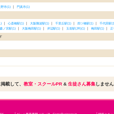
野市(1)
門真市(1)
)
心斎橋駅(1)
大阪難波駅(1)
千里丘駅(1)
四ツ橋駅(1)
千代田駅(1
森ノ宮駅(1)
大阪梅田駅(1)
岸辺駅(1)
玉造駅(JR)(1)
梅田駅(1)
正
す
に掲載して、
教室・スクールPR
&
生徒さん募集
しませ