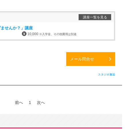
講座一覧を見る
げませんか？」講座
10,000
※入学金、その他費用は別途
メール問合せ
スタジオ邂逅
前へ
1
次へ