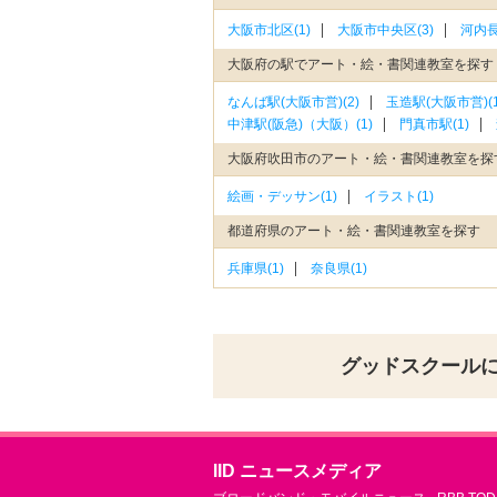
大阪市北区(1)
大阪市中央区(3)
河内長
大阪府の駅でアート・絵・書関連教室を探す
なんば駅(大阪市営)(2)
玉造駅(大阪市営)(1
中津駅(阪急)（大阪）(1)
門真市駅(1)
大阪府吹田市のアート・絵・書関連教室を探
絵画・デッサン(1)
イラスト(1)
都道府県のアート・絵・書関連教室を探す
兵庫県(1)
奈良県(1)
グッドスクール
IID ニュースメディア