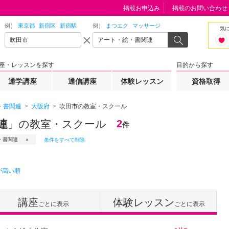
掲載お申込み
掲載のお問い合わせ
例）
東京都
新宿区
新宿駅
例）
まつエク
マッサージ
気
座・レッスンを探す
目的から探す
通学講座
通信講座
体験レッスン
資格取得
・書関連
大阪府
吹田市の教室・スクール
連
」の教室・スクール
2
件
・書関連
条件をすべて削除
が高い順
講座
体験レッスン
ごとに表示
ごとに表示