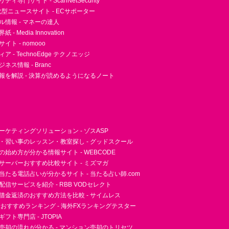
ィ専門サイト - ScanNetSecurity
型ニュースサイト - ECサポーター
ル情報 - マネーの達人
- Media Innovation
ト - nomooo
 - TechnoEdge テクノエッジ
ネス情報 - Branc
報を解説 - 決算が読めるようになるノート
ーケティングソリューション - ゾスASP
・習い事のレッスン・教室探し - グッドスクール
essの始め方が分かる情報サイト - WEBCODE
サーバーおすすめ比較サイト - ミズマガ
当たる電話占いが分かるサイト - 当たる占い師.com
信サービスを紹介 - RBB VODセレクト
借金返済のおすすめ方法を比較 - サイムレス
者おすすめランキング - 海外FXランキングテスター
フト専門店 - JTOPIA
売却の流れが分かる - マンション売却のトリセツ