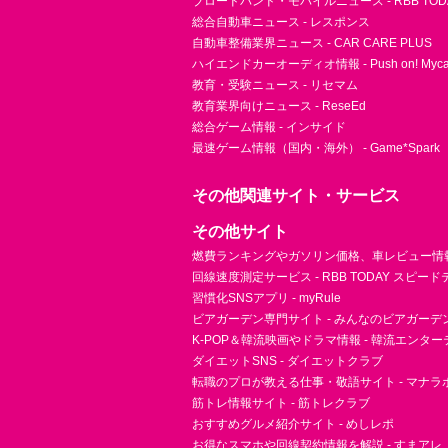
ブロードバンド・モバイルニュース - RBB TOD
総合自動車ニュース - レスポンス
自動車整備業界ニュース - CAR CARE PLUS
ハイエンドカーオーディオ情報 - Push on! Mycar-
教育・受験ニュース - リセマム
教育業界向けニュース - ReseEd
総合ゲーム情報 - インサイド
最速ゲーム情報（国内・海外） - Game*Spark
その他関連サイト・サービス
その他サイト
燃費ランキングやガソリン価格、車レビュー情報 
回線速度測定サービス - RBB TODAY スピー
習慣化SNSアプリ - myRule
ビアガーデン専門サイト - みんなのビアガーデ
K-POP＆韓流映画やドラマ情報 - 韓流エンタ
ダイエットSNS - ダイエットクラブ
転職のプロが教える仕事・敬語サイト - マナラ
筋トレ情報サイト - 筋トレクラブ
おすすめグルメ紹介サイト - めしレポ
お得なスマホや回線契約情報を解説 - すまアレ