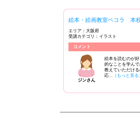
4.83
本校
投稿日：2017/02/17
のが好きで、自分でも絵を描いたりしてたのですが、やっぱり専門
学んでみたいと思い体験をしてみたのですが、ひとつひとつ丁寧に
けるので通っています。 振替ができて突然行けなくなっても対
見る）