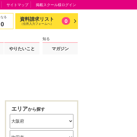
サイトマップ
掲載スクール様ログイン
になる
資料請求リスト
0
0
（住所入力フォームへ）
知る
やりたいこと
マガジン
エリア
から探す