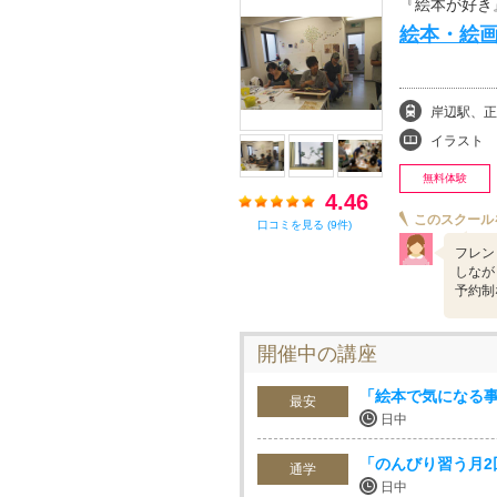
『絵本が好き
絵本・絵画
岸辺駅、正
イラスト
無料体験
4.46
このスクール
口コミを見る (9件)
フレン
しなが
予約制
開催中の講座
「絵本で気になる
最安
日中
「のんびり習う月2
通学
日中