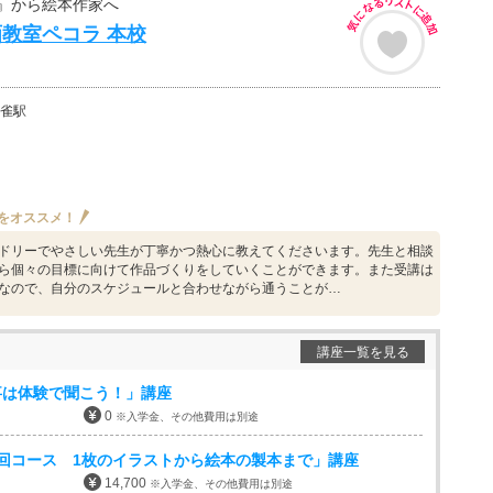
』から絵本作家へ
教室ペコラ 本校
雀駅
をオススメ！
ドリーでやさしい先生が丁寧かつ熱心に教えてくださいます。先生と相談
ら個々の目標に向けて作品づくりをしていくことができます。また受講は
なので、自分のスケジュールと合わせながら通うことが…
講座一覧を見る
事は体験で聞こう！」講座
0
※入学金、その他費用は別途
回コース 1枚のイラストから絵本の製本まで」講座
14,700
※入学金、その他費用は別途