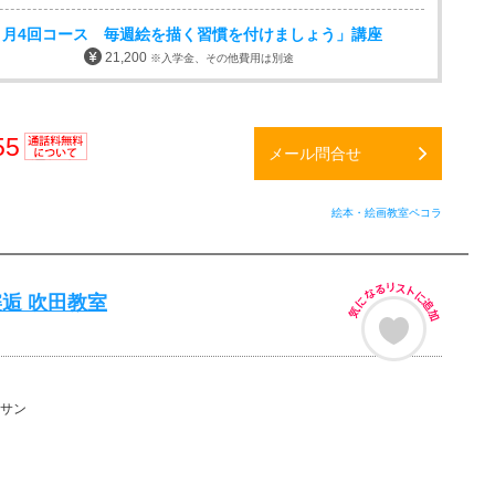
う月4回コース 毎週絵を描く習慣を付けましょう」講座
21,200
※入学金、その他費用は別途
55
メール問合せ
通話料
無料
絵本・絵画教室ペコラ
逅 吹田教室
サン