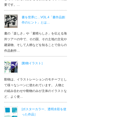
要です。…
4.50
絵本・絵画教室ペコラ
書を世界に…VOL.4「書作品創
作のヒント」とは…
エリア：
大阪府
書の「楽しさ」や「素晴らしさ」を伝える海
コメント
投稿日：2015/09/23
外ツアーの中で、その国、その土地の文化や
先生と生
建築物、そして人柄などを知ることで自らの
です。 先生が、とても熱心な
ても楽し
作品創作…
みてください。
本が出来
深...
（も
かずぴーさん
[動物イラスト］
動物は、イラストレーションのモチーフとし
て様々なシーンに使われています。 人物と
の組み合わせや動物のみが主体のイラストな
ど、よく使…
[ポスターカラー、透明水彩を使
った作品］