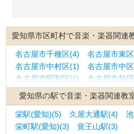
愛知県市区町村で音楽・楽器関連
名古屋市千種区(4)
名古屋市東区(
名古屋市中村区(1)
名古屋市中区(
名古屋市昭和区(1)
名古屋市熱田区
名古屋市中川区(4)
名古屋市港区(
愛知県の駅で音楽・楽器関連教
名古屋市守山区(1)
名古屋市緑区(
栄駅(愛知)(5)
久屋大通駅(4)
池
豊橋市(1)
春日井市(1)
津島市(1
栄町駅(愛知)(3)
覚王山駅(3)
常滑市(1)
海部郡蟹江町(1)