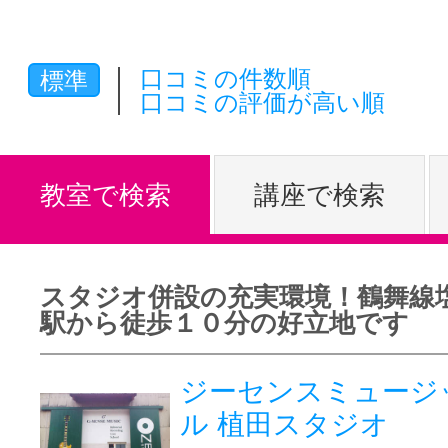
体験レッス
口コミの件数順
標準
口コミの評価が高い順
やりたいこ
教室で検索
講座で検索
特集をみる
スタジオ併設の充実環境！鶴舞線
グッドスク
駅から徒歩１０分の好立地です
ジーセンスミュージ
掲載のお問
ル 植田スタジオ