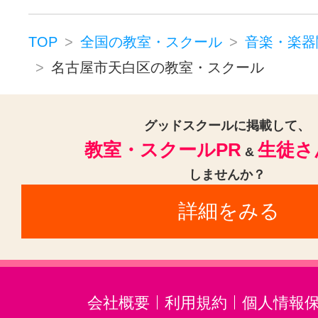
守山駅(愛知)(1)
高畑駅(1)
りんくう常滑駅(1)
近鉄蟹江駅(1
TOP
全国の教室・スクール
音楽・楽器
名古屋市天白区の教室・スクール
塩釜口駅(1)
千種駅(1)
有松駅(1
八田駅(1)
中部国際空港駅(1)
津
グッドスクールに掲載して、
植田駅(名古屋市営)(1)
教室・スクールPR
生徒さ
&
しませんか？
詳細をみる
会社概要
利用規約
個人情報