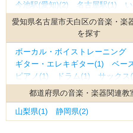
今池駅(愛知)(2)
名古屋駅(1)
い
近鉄八田駅(1)
吹上駅(愛知)(1)
愛知県名古屋市天白区の音楽・楽
荒子川公園駅(1)
豊橋駅(1)
春日
を探す
名鉄名古屋駅(1)
鳴子北駅(1)
春
ボーカル・ボイストレーニング （
新栄町駅(愛知)(1)
守山自衛隊前駅
ギター・エレキギター(1)
ベース
南荒子駅(1)
新豊橋駅(1)
高岳駅
ピアノ(1)
ドラム(1)
サックス(
小牧口駅(1)
国際センター駅(1)
相生山駅(1)
伏屋駅(1)
神宮前駅
都道府県の音楽・楽器関連教
砂田橋駅(1)
中島駅(愛知)(1)
常
山梨県(1)
静岡県(2)
蟹江駅(1)
金山駅(愛知)(1)
野並
戸田駅(愛知)(1)
伝馬町駅(愛知)(1