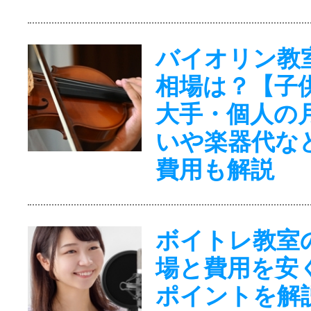
バイオリン教
相場は？【子
大手・個人の
いや楽器代な
費用も解説
ボイトレ教室
場と費用を安
ポイントを解