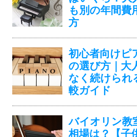
も別の年間費
方
初心者向けピ
の選び方｜大
なく続けられ
較ガイド
バイオリン教
相場は？【子