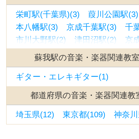
栄町駅(千葉県)(3)
葭川公園駅(3)
本八幡駅(3)
京成千葉駅(3)
千葉
市川大野駅(2)
津田沼駅(2)
京成
松戸駅(2)
北松戸駅(1)
流山駅(1
蘇我駅の音楽・楽器関連教
京成津田沼駅(1)
船橋駅(1)
ギター・エレキギター(1)
京成幕張本郷駅(1)
京成船橋駅(1
新津田沼駅(1)
新習志野駅(1)
都道府県の音楽・楽器関連教
館山駅(千葉)(1)
浦安駅(千葉)(1)
埼玉県(12)
東京都(109)
神奈川県
幕張本郷駅(1)