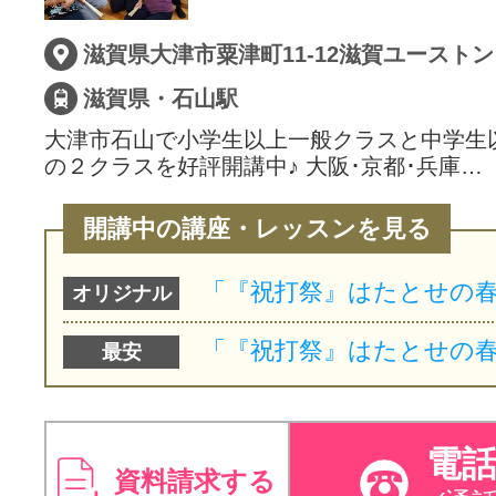
サイトマッ
滋賀県大津市粟津町11-12滋賀ユースト
滋賀県・石山駅
大津市石山で小学生以上一般クラスと中学生
の２クラスを好評開講中♪ 大阪･京都･兵庫…
開講中の講座・レッスンを見る
オリジナル
最安
電
資料請求する