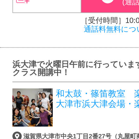
(通
［受付時間］10:00
通話料無料につ
浜大津で火曜日午前に行っていま
クラス開講中！
和太鼓・篠笛教室 楽
大津市浜大津会場・