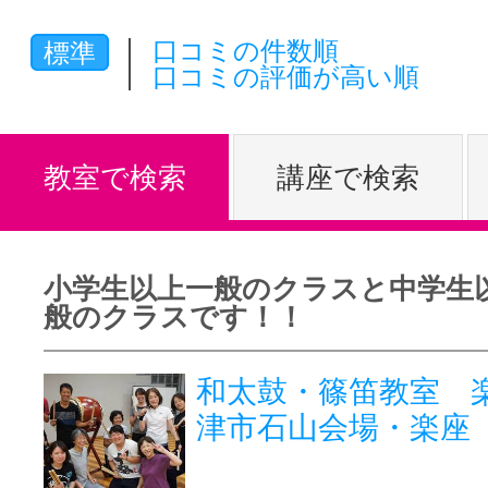
体験レッス
口コミの件数順
標準
口コミの評価が高い順
やりたいこ
教室で検索
講座で検索
特集をみる
小学生以上一般のクラスと中学生
般のクラスです！！
グッドスク
和太鼓・篠笛教室 楽
津市石山会場・楽座
掲載のお問