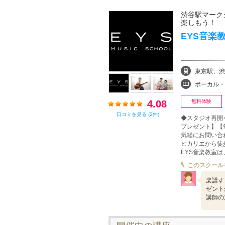
渋谷駅マーク
楽しもう！
EYS音楽
東京駅、渋
ボーカル・ボイストレ
4.08
無料体験
口コミを見る (2件)
◆スタジオ再開
プレゼント】【
気軽にお問い合
ヒカリエから徒
EYS音楽教室は
このスクール
楽譜す
ゼント
講師の