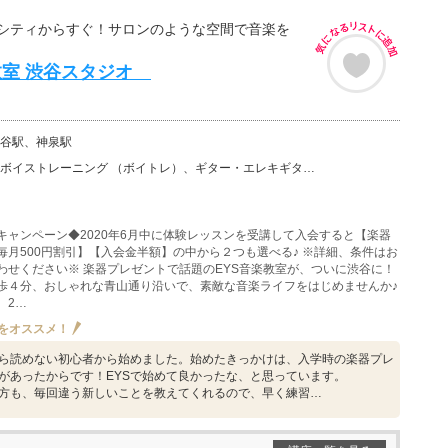
シティからすぐ！サロンのような空間で音楽を
教室 渋谷スタジオ
谷駅、神泉駅
ーニング （ボイトレ）、ギター・エレキギター、バイオリン、ウクレレ、ベース、チェロ、ウッドベース、ビ…
キャンペーン◆2020年6月中に体験レッスンを受講して入会すると【楽器
毎月500円割引】【入会金半額】の中から２つも選べる♪ ※詳細、条件はお
わせください※ 楽器プレゼントで話題のEYS音楽教室が、ついに渋谷に！
歩４分、おしゃれな青山通り沿いで、素敵な音楽ライフをはじめませんか♪
、2…
をオススメ！
ら読めない初心者から始めました。始めたきっかけは、入学時の楽器プレ
があったからです！EYSで始めて良かったな、と思っています。
方も、毎回違う新しいことを教えてくれるので、早く練習…