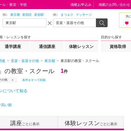
ール・教室・学校
掲載お申込み
掲載のお問い合わせ
例）
東京都
新宿区
新宿駅
例）
まつエク
マッサージ
気
座・レッスンを探す
目的から探す
通学講座
通信講座
体験レッスン
資格取得
関連
音楽・楽器その他
東京都
東京駅の教室・スクール
」の教室・スクール
1
件
その他
条件をすべて削除
ンについて知る
が高い順
講座
体験レッスン
ごとに表示
ごとに表示