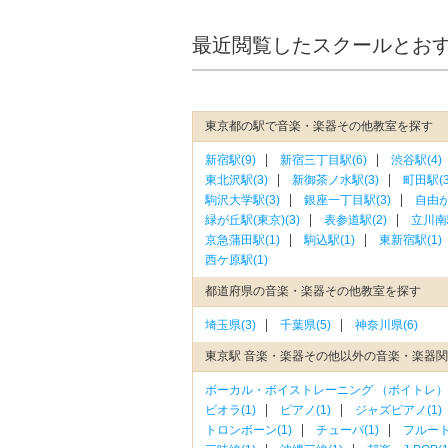
最近閲覧したスクールとお
東京都の駅で音楽・楽器その他教室を探す
新宿駅(9)
新宿三丁目駅(6)
渋谷駅(4)
東北沢駅(3)
新御茶ノ水駅(3)
町田駅(3
駒沢大学駅(3)
銀座一丁目駅(3)
自由が
緑が丘駅(東京)(3)
表参道駅(2)
立川南駅
京急蒲田駅(1)
駒込駅(1)
東新宿駅(1)
西ケ原駅(1)
都道府県の音楽・楽器その他教室を探す
埼玉県(3)
千葉県(5)
神奈川県(6)
東京駅 音楽・楽器その他以外の音楽・楽器
ボーカル・ボイストレーニング （ボイトレ）(
ビオラ(1)
ピアノ(1)
ジャズピアノ(1)
トロンボーン(1)
チューバ(1)
フルート(