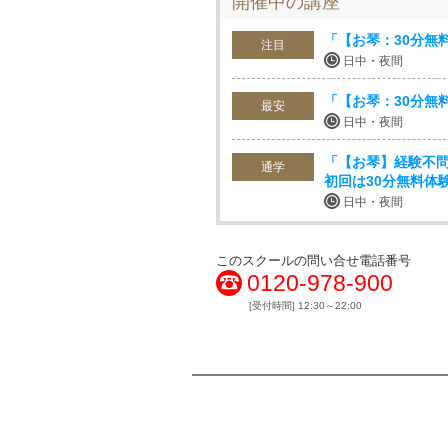
開催中の講座
「【お琴：30分無
注目
日中・夜間
「【お琴：30分無
最安
日中・夜間
「【お琴】経験不
通学
初回は30分無料体
日中・夜間
このスクールの問い合せ電話番号
0120-978-900
[受付時間] 12:30～22:00