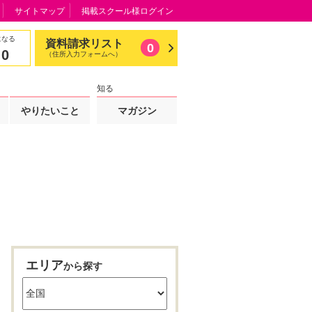
サイトマップ
掲載スクール様ログイン
になる
資料請求リスト
0
0
（住所入力フォームへ）
知る
やりたいこと
マガジン
エリア
から探す