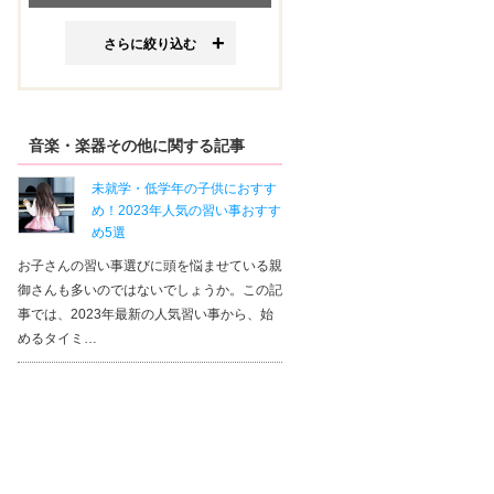
さらに絞り込む
音楽・楽器その他に関する記事
EYS音楽教室 渋谷スタジオ
未就学・低学年の子供におすす
エリア：
東京都
め！2023年人気の習い事おすす
受講カテゴリ：
サックス
め5選
コメント
お子さんの習い事選びに頭を悩ませている親
御さんも多いのではないでしょうか。この記
楽譜すら読めない初心者から始めました。始めたき
レゼントがあったからです！EYSで始めて良かった
事では、2023年最新の人気習い事から、始
師の方も、毎回違う新しいことを教えてくれるので
めるタイミ…
ス...
（もっと見る）
始めて半...さん