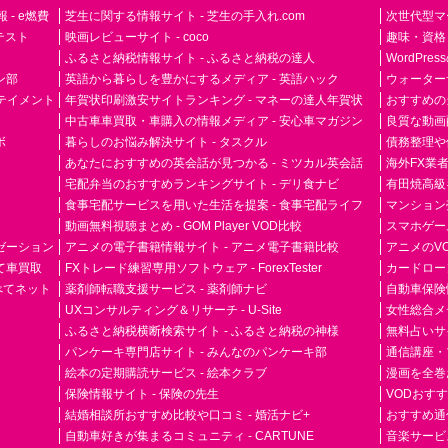
- e燃費
芝生に関する情報サイト - 芝生の手入れ.com
次世代型マ
ドテスト
映画レビューサイト - coco
趣味・資格
ふるさと納税情報サイト - ふるさと納税の達人
WordPr
ン部
英語から暮らしを豊かにするメディア - 英語ハック
ウォーター
ーテイメント
年賀状印刷激安サイトランキング - マネーの達人年賀状
おすすめの
中古車車買取・車購入の情報メディア - 安心車マガジン
良質な動画配
ボ
暮らしのお悩み解決サイト - タスクル
債務整理や
あなたにおすすめの英会話が見つかる - ミツカル英会話
海外FX業
宅配弁当のおすすめランキングサイト - デリ食ナビ
有田焼高級ギ
食事宅配サービスを用いた生活を提案 - 食事宅配ライフ
マンション
動画無料視聴まとめ - GOM Player VOD比較
スマホゲーム
ゼーション
アニメの電子書籍情報サイト - アニメ電子書籍比較
アニメのVO
て車買取
FXトレード練習専用ソフトウェア - ForexTester
カードローン
らべてネット
薬剤師転職支援サービス - 薬剤師ナビ
自動車保険
UXコンサルティング＆リサーチ - U-Site
女性総合メディ
ふるさと納税横断検索サイト - ふるさと納税の神様
無料占いサイト
パンケーキ専門店サイト - みんなのパンケーキ部
通信講座・
絵本の定期購読サービス - 絵本クラブ
漫画を全巻
保険情報サイト - 保険の先生
VODおす
結婚相談所おすすめ比較や口コミ - 婚活ナビ+
おすすめ通
自動車好きが集まるコミュニティ - CARTUNE
音楽サービス専門