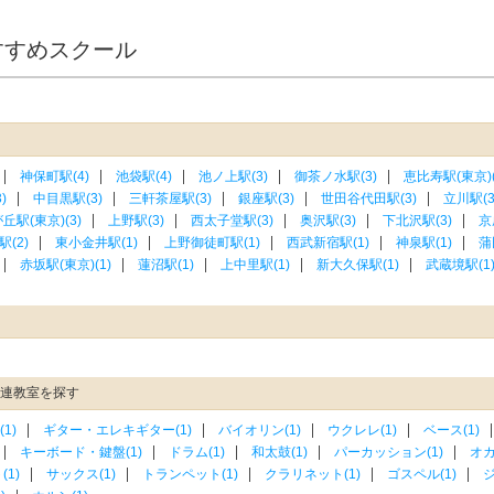
すすめスクール
神保町駅(4)
池袋駅(4)
池ノ上駅(3)
御茶ノ水駅(3)
恵比寿駅(東京)(
)
中目黒駅(3)
三軒茶屋駅(3)
銀座駅(3)
世田谷代田駅(3)
立川駅(3
丘駅(東京)(3)
上野駅(3)
西太子堂駅(3)
奥沢駅(3)
下北沢駅(3)
京
(2)
東小金井駅(1)
上野御徒町駅(1)
西武新宿駅(1)
神泉駅(1)
蒲
赤坂駅(東京)(1)
蓮沼駅(1)
上中里駅(1)
新大久保駅(1)
武蔵境駅(1
関連教室を探す
1)
ギター・エレキギター(1)
バイオリン(1)
ウクレレ(1)
ベース(1)
キーボード・鍵盤(1)
ドラム(1)
和太鼓(1)
パーカッション(1)
オカ
1)
サックス(1)
トランペット(1)
クラリネット(1)
ゴスペル(1)
ジ