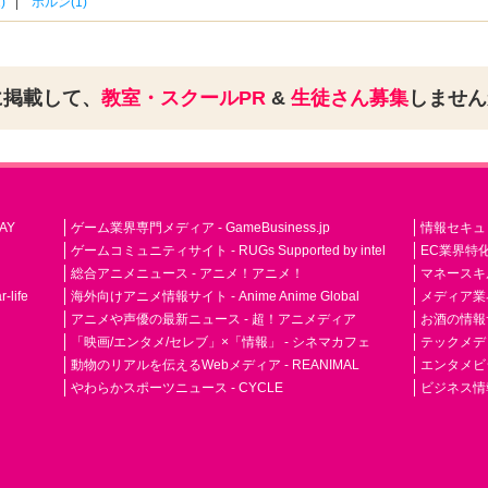
)
ホルン(1)
に掲載して、
教室・スクールPR
&
生徒さん募集
しませ
AY
ゲーム業界専門メディア - GameBusiness.jp
情報セキュリテ
ゲームコミュニティサイト - RUGs Supported by intel
EC業界特化
総合アニメニュース - アニメ！アニメ！
マネースキ
life
海外向けアニメ情報サイト - Anime Anime Global
メディア業界紙 
アニメや声優の最新ニュース - 超！アニメディア
お酒の情報サイ
「映画/エンタメ/セレブ」×「情報」 - シネマカフェ
テックメディア
動物のリアルを伝えるWebメディア - REANIMAL
エンタメビジ
やわらかスポーツニュース - CYCLE
ビジネス情