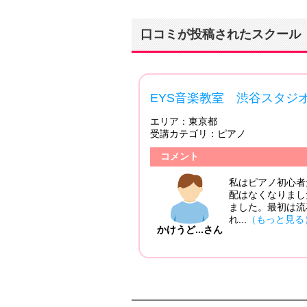
口コミが投稿されたスクール
3.83
EYS音楽教室 渋谷スタ
エリア：
東京都
受講カテゴリ：
ピアノ
投稿日：2018/04/01
コメント
かけは、入学時の楽器プ
私はピアノ初心者
と思っています。 講
配はなくなりまし
早く練習したい！とレッ
ました。最初は流
れ...
（もっと見る
かけうど...さん