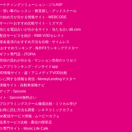
ーケティングソリューション - ゾスASP
・習い事のレッスン・教室探し - グッドスクール
essの始め方が分かる情報サイト - WEBCODE
サーバーおすすめ比較サイト - ミズマガ
当たる電話占いが分かるサイト - 当たる占い師.com
信サービスを紹介 - RBB VODセレクト
借金返済のおすすめ方法を比較 - サイムレス
者おすすめランキング - 海外FXランキングテスター
フト専門店 - JTOPIA
売却の流れが分かる - マンション売却のトリセツ
アプリランキング - インサイドapp
D情報サイト - 超！アニメディアVOD比較
に関する情報を発信 - MoneyLendingマスター
情報サイト - 自動車保険ナビ
ア - Spicomi
 - Spicomi無料占い
プログラミングスクール徹底比較 - ミツカル学び
お得に読む方法を調査 - シネマコミックカフェ
すめ配信サービス情報 - ムービーカフェ
信系サービス比較 - 通信の喫茶店
サイト - Music Life Cafe