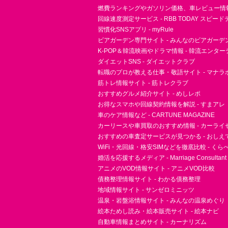
燃費ランキングやガソリン価格、車レビュー情報 
回線速度測定サービス - RBB TODAY スピー
習慣化SNSアプリ - myRule
ビアガーデン専門サイト - みんなのビアガーデ
K-POP＆韓流映画やドラマ情報 - 韓流エンタ
ダイエットSNS - ダイエットクラブ
転職のプロが教える仕事・敬語サイト - マナラ
筋トレ情報サイト - 筋トレクラブ
おすすめグルメ紹介サイト - めしレポ
お得なスマホや回線契約情報を解説 - すまアレ
車のケア情報など - CARTUNE MAGAZINE
カーリースや車買取のおすすめ情報 - カーライ
おすすめの車査定サービスが見つかる - おしえ
WiFi・光回線・格安SIMなどを徹底比較 - く
婚活を応援するメディア - Marriage Consultant
アニメのVOD情報サイト - アニメVOD比較
債務整理情報サイト - わかる債務整理
地域情報サイト - サンゼロミニッツ
温泉・岩盤浴情報サイト - みんなの温泉めぐり
絵本ためし読み・絵本販売サイト - 絵本ナビ
自動車情報まとめサイト - カーナリズム