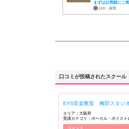
まずはお気軽にご
日中・夜間
口コミが投稿されたスクール
4.00
EY
エリア
グ （ボイトレ）
受講カ
投稿日：2018/04/14
コメ