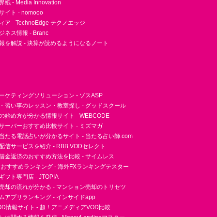
- Media Innovation
ト - nomooo
 - TechnoEdge テクノエッジ
ネス情報 - Branc
報を解説 - 決算が読めるようになるノート
ーケティングソリューション - ゾスASP
・習い事のレッスン・教室探し - グッドスクール
essの始め方が分かる情報サイト - WEBCODE
サーバーおすすめ比較サイト - ミズマガ
当たる電話占いが分かるサイト - 当たる占い師.com
信サービスを紹介 - RBB VODセレクト
借金返済のおすすめ方法を比較 - サイムレス
者おすすめランキング - 海外FXランキングテスター
フト専門店 - JTOPIA
売却の流れが分かる - マンション売却のトリセツ
アプリランキング - インサイドapp
D情報サイト - 超！アニメディアVOD比較