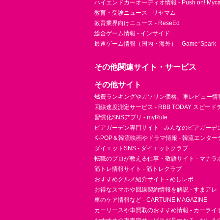
ハイエンドカーオーディオ情報 - Push on! Mycar-
教育・受験ニュース - リセマム
教育業界向けニュース - ReseEd
総合ゲーム情報 - インサイド
最速ゲーム情報（国内・海外） - Game*Spark
その他関連サイト・サービス
その他サイト
燃費ランキングやガソリン価格、車レビュー情報 
回線速度測定サービス - RBB TODAY スピー
習慣化SNSアプリ - myRule
ビアガーデン専門サイト - みんなのビアガーデ
K-POP＆韓流映画やドラマ情報 - 韓流エンタ
ダイエットSNS - ダイエットクラブ
転職のプロが教える仕事・敬語サイト - マナラ
筋トレ情報サイト - 筋トレクラブ
おすすめグルメ紹介サイト - めしレポ
お得なスマホや回線契約情報を解説 - すまアレ
車のケア情報など - CARTUNE MAGAZINE
カーリースや車買取のおすすめ情報 - カーライ