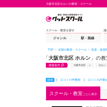
大阪市北区ホルンの教室・スクール
スクール・教室を探す
講
ジャンル
駅・路線
TOP
全国の教室・スクール
音楽・楽器
「
大阪市北区 ホルン
」の教
検索条件
大阪市北区
ホルン
口コミの件数順
口コミの評価
標準
スクール・教室
ごとに表示