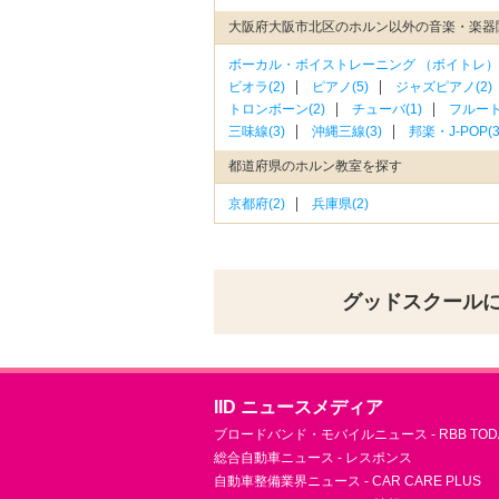
大阪府大阪市北区のホルン以外の音楽・楽器
ボーカル・ボイストレーニング （ボイトレ）(
ビオラ(2)
ピアノ(5)
ジャズピアノ(2)
トロンボーン(2)
チューバ(1)
フルート(
三味線(3)
沖縄三線(3)
邦楽・J-POP(3
都道府県のホルン教室を探す
京都府(2)
兵庫県(2)
グッドスクール
IID ニュースメディア
ブロードバンド・モバイルニュース - RBB TOD
総合自動車ニュース - レスポンス
自動車整備業界ニュース - CAR CARE PLUS