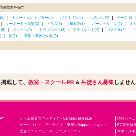
関連教室を探す
5)
ギター・エレキギター(5)
バイオリン(5)
ウクレレ(4)
ベース(3)
キーボード・鍵盤(3)
ドラム(3)
和太鼓(1)
パーカッション(1)
オカ
5)
サックス(5)
トランペット(4)
クラリネット(4)
ゴスペル(2)
ジ
)
笛(1)
音楽・楽器その他(3)
に掲載して、
教室・スクールPR
&
生徒さん募集
しませ
AY
ゲーム業界専門メディア - GameBusiness.jp
情報セキュリテ
ゲームコミュニティサイト - RUGs Supported by intel
EC業界特化
総合アニメニュース - アニメ！アニメ！
マネースキ