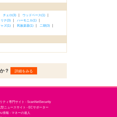
チェロ(3)
ウッドベース(1)
リナ(3)
ハーモニカ(1)
ャズ(1)
民族楽器(1)
二胡(3)
んか？
詳細をみる
ィ専門サイト - ScanNetSecurity
型ニュースサイト - ECサポーター
ル情報 - マネーの達人