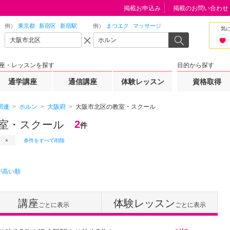
掲載お申込み
掲載のお問い合わせ
例）
東京都
新宿区
新宿駅
例）
まつエク
マッサージ
気
座・レッスンを探す
目的から探す
通学講座
通信講座
体験レッスン
資格取得
関連
ホルン
大阪府
大阪市北区の教室・スクール
室・スクール
2
件
条件をすべて削除
が高い順
講座
体験レッスン
ごとに表示
ごとに表示