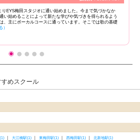
何年も探してた地唄三味線の先生を探して頂き感謝してます！
年。一度も嫌な思いもなくて 楽しくレッスンしています。 
うになっているのが自分でもわかって嬉しいです。 急な時間
し...
（もっと見る）
たさん
すすめスクール
1)
大江橋駅(1)
東梅田駅(1)
西梅田駅(1)
北新地駅(1)