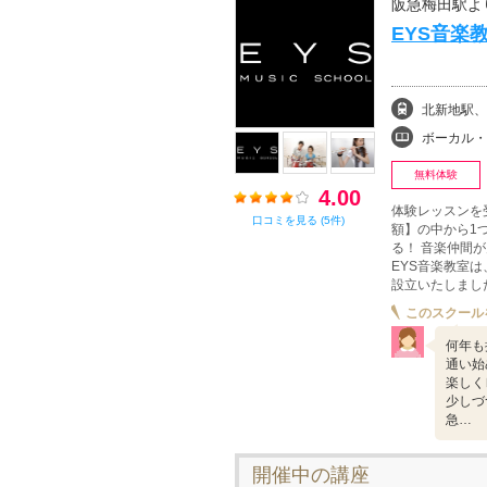
阪急梅田駅より
EYS音楽
北新地駅、
ボーカル・ボイストレ
無料体験
4.00
体験レッスンを
口コミを見る (5件)
額】の中から1
る！ 音楽仲間
EYS音楽教室は
設立いたしまし
このスクール
何年も
通い始
楽しく
少しづ
急…
開催中の講座