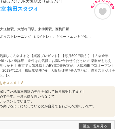
徒歩7分 / JR大阪駅より徒歩7分 !
教室 梅田スタジオ
大江橋駅、大阪梅田駅、東梅田駅、西梅田駅
ーニング （ボイトレ）、ギター・エレキギター、バイオリン、ウクレレ、ベース、チェロ、ウッドベース、ビ…
受講して入会すると【楽器プレゼント】【毎月500円割引】【入会金半
つ選べる♪ ※詳細、条件はお気軽にお問い合わせください※ 楽器がもらえ
が見つかる！ 東京で人気沸騰！のEYS音楽教室が、大阪梅田で新オープン！
、2013年12月、梅田駅徒歩7分、大阪駅徒歩7分の立地に、自社スタジオを
た。レ…
をオススメ！
探してた地唄三味線の先生を探して頂き感謝してます！
めて半年。一度も嫌な思いもなくて
レッスンしています。
つ弾けるようになっているのが自分でもわかって嬉しいです。
講座一覧を見る