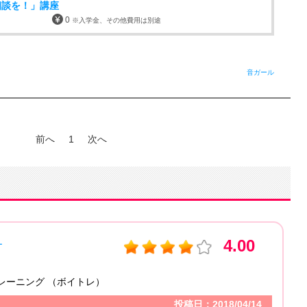
相談を！」講座
0
※入学金、その他費用は別途
音ガール
前へ
1
次へ
S音楽教室 梅田スタジオ
：
大阪府
テゴリ：
三味線
ント
投