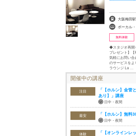
大阪梅田駅
ボーカル・ボイストレ
無料体験
◆スタジオ再開
プレゼント】【
気軽にお問い合
のサービスをよ
ラウンジ La …
開催中の講座
「【ホルン】金管と
注目
あり】」講座
日中・夜間
「【ホルン】無料3
最安
日中・夜間
「【オンラインレッ
体験