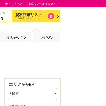
サイトマップ
掲載スクール様ログイン
になる
資料請求リスト
0
0
（住所入力フォームへ）
知る
やりたいこと
マガジン
エリア
から探す