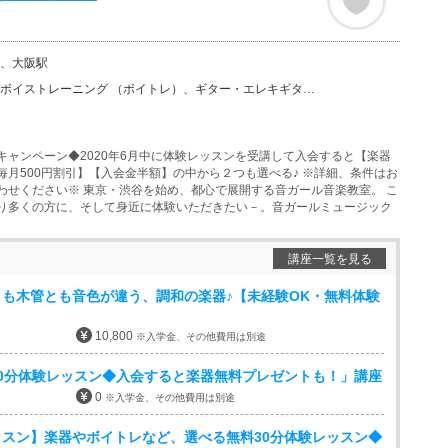
、大阪駅
ーニング （ボイトレ）、ギター・エレキギター、バイオリン、ウクレレ、ベース、チェロ、ビオラ、ピアノ、…
キャンペーン◆2020年6月中に体験レッスンを受講して入会すると【楽器
毎月500円割引】【入会金半額】の中から２つも選べる♪ ※詳細、条件はお
わせください※ 東京・渋谷を始め、都心で展開する音ガール音楽教室。 こ
り多くの方に、そして身近に体験いただきたい－。音ガールミュージック
講座一覧を見る
も木管とも音色が違う、調和の楽器♪【未経験OK・無料体験
10,800
※入学金、その他費用は別途
0分体験レッスン◆入会すると楽器無料プレゼントも！」講座
0
※入学金、その他費用は別途
スン】楽器やボイトレなど、選べる無料30分体験レッスン◆