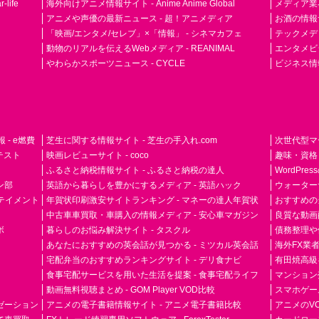
life
海外向けアニメ情報サイト - Anime Anime Global
メディア業界紙 
アニメや声優の最新ニュース - 超！アニメディア
お酒の情報サイ
「映画/エンタメ/セレブ」×「情報」 - シネマカフェ
テックメディア
動物のリアルを伝えるWebメディア - REANIMAL
エンタメビジ
やわらかスポーツニュース - CYCLE
ビジネス情
- e燃費
芝生に関する情報サイト - 芝生の手入れ.com
次世代型マ
ドテスト
映画レビューサイト - coco
趣味・資格
ふるさと納税情報サイト - ふるさと納税の達人
WordPr
ン部
英語から暮らしを豊かにするメディア - 英語ハック
ウォーター
ーテイメント
年賀状印刷激安サイトランキング - マネーの達人年賀状
おすすめの
中古車車買取・車購入の情報メディア - 安心車マガジン
良質な動画配
ボ
暮らしのお悩み解決サイト - タスクル
債務整理や
あなたにおすすめの英会話が見つかる - ミツカル英会話
海外FX業
宅配弁当のおすすめランキングサイト - デリ食ナビ
有田焼高級ギ
食事宅配サービスを用いた生活を提案 - 食事宅配ライフ
マンション
動画無料視聴まとめ - GOM Player VOD比較
スマホゲーム
ゼーション
アニメの電子書籍情報サイト - アニメ電子書籍比較
アニメのVO