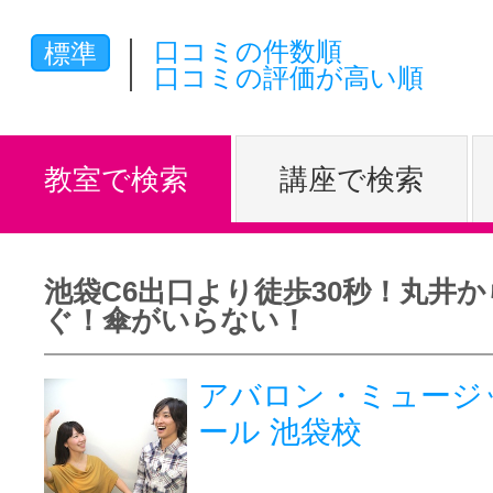
体験レッス
口コミの件数順
標準
口コミの評価が高い順
やりたいこ
教室で検索
講座で検索
特集をみる
池袋C6出口より徒歩30秒！丸井か
ぐ！傘がいらない！
グッドスク
アバロン・ミュージ
ール 池袋校
掲載のお問