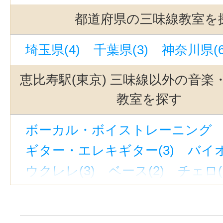
立川駅(3)
吉祥寺駅(3)
駒沢大学
都道府県の三味線教室を
池袋駅(3)
自由が丘駅(東京)(3)
埼玉県(4)
千葉県(3)
神奈川県(6
西太子堂駅(3)
奥沢駅(3)
新宿駅
下北沢駅(3)
京成上野駅(3)
若林
恵比寿駅(東京) 三味線以外の音楽
緑が丘駅(東京)(3)
有楽町駅(3)
教室を探す
中目黒駅(3)
渋谷駅(3)
九品仏駅
ボーカル・ボイストレーニング （
立川南駅(2)
表参道駅(1)
神泉駅
ギター・エレキギター(3)
バイオ
学芸大学駅(1)
蒲田駅(東京)(1)
ウクレレ(3)
ベース(2)
チェロ(
新線池袋駅(1)
京急蒲田駅(1)
東
ウッドベース(1)
ビオラ(2)
ピ
蓮沼駅(1)
上野御徒町駅(1)
ジャズピアノ(1)
キーボード・鍵