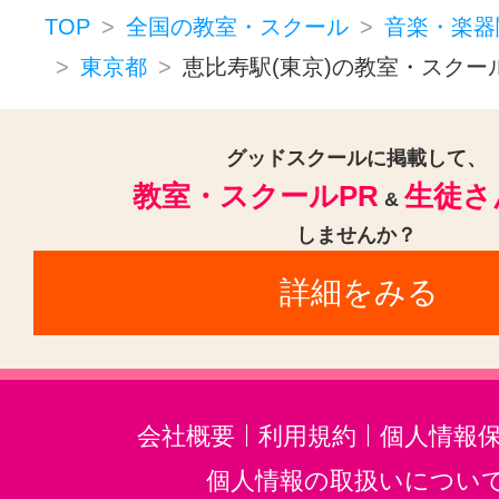
ドラム(3)
和太鼓(1)
パーカッシ
TOP
全国の教室・スクール
音楽・楽器
オカリナ(1)
ハーモニカ(1)
東京都
恵比寿駅(東京)の教室・スクー
トロンボーン(2)
チューバ(1)
サックス(3)
トランペット(3)
グッドスクールに掲載して、
教室・スクールPR
生徒さ
クラリネット(3)
ゴスペル(1)
&
しませんか？
民族楽器(1)
二胡(3)
沖縄三線(3
詳細をみる
邦楽・J-POP(3)
ホルン(2)
音楽・楽器その他(3)
会社概要
利用規約
個人情報
個人情報の取扱いについ