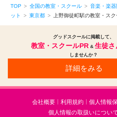
ドラム(1)
和太鼓(1)
パーカッシ
TOP
全国の教室・スクール
音楽・楽器
オカリナ(1)
ハーモニカ(1)
ット
東京都
上野御徒町駅の教室・スク
トロンボーン(1)
チューバ(1)
サックス(1)
クラリネット(1)
グッドスクールに掲載して、
教室・スクールPR
生徒さ
ジャズ(1)
民族楽器(1)
二胡(1)
&
しませんか？
沖縄三線(1)
邦楽・J-POP(1)
ホ
詳細をみる
音楽・楽器その他(1)
会社概要
利用規約
個人情報
個人情報の取扱いについ