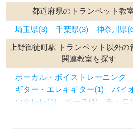
世田谷代田駅(3)
立川駅(3)
代官
都道府県のトランペット教
駒沢大学駅(3)
銀座一丁目駅(3)
埼玉県(3)
千葉県(3)
神奈川県(6
自由が丘駅(東京)(3)
吉祥寺駅(3)
西太子堂駅(3)
池袋駅(3)
奥沢駅
上野御徒町駅 トランペット以外の
下北沢駅(3)
上野駅(3)
若林駅(東
関連教室を探す
緑が丘駅(東京)(3)
池ノ上駅(3)
ボーカル・ボイストレーニング （
京成上野駅(3)
恵比寿駅(東京)(3)
ギター・エレキギター(1)
バイオ
立川南駅(2)
東京駅(1)
蒲田駅(東
ウクレレ(1)
ベース(1)
チェロ(
京急蒲田駅(1)
神泉駅(1)
蓮沼駅
ウッドベース(1)
ビオラ(1)
ピ
東新宿駅(1)
表参道駅(1)
新宿三
ジャズピアノ(1)
キーボード・鍵
新線池袋駅(1)
新大久保駅(1)