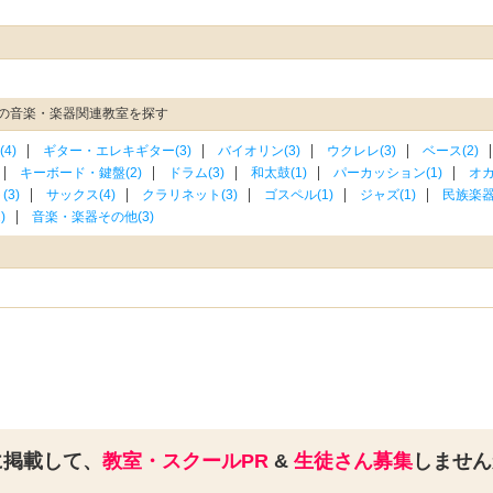
の音楽・楽器関連教室を探す
4)
ギター・エレキギター(3)
バイオリン(3)
ウクレレ(3)
ベース(2)
キーボード・鍵盤(2)
ドラム(3)
和太鼓(1)
パーカッション(1)
オカ
3)
サックス(4)
クラリネット(3)
ゴスペル(1)
ジャズ(1)
民族楽器(
)
音楽・楽器その他(3)
に掲載して、
教室・スクールPR
&
生徒さん募集
しませ