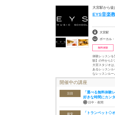
大宮駅から徒
EYS音楽
大宮駅
ボーカル・ボイストレ
無料体験
体験レッスンを
額】の中から1
大宮スタジオは
あるレッスンル
なレッスンルー
開催中の講座
「選べる無料体験レ
注目
好きな時間にカンタ
日中・夜間
「トランペット◇オ
最安