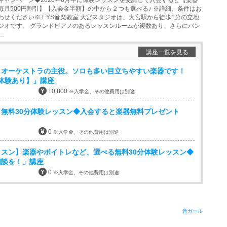
キャンペーン◆2020年6月中に体験レッスンを受講して入会すると【楽器
毎月500円割引】【入会金半額】の中から２つも選べる♪ ※詳細、条件はお
わせください※ EYS音楽教室 大宮スタジオは、大宮駅から徒歩1分の立地
ジオです。 グランドピアノのあるレッスンルームが複数あり、さらにバン
…
講座一覧を見る
】オーケストラの主役。ソロも多い目立ちやすい楽器です！
体験あり】」講座
10,800
※入学金、その他費用は別途
無料30分体験レッスン◆入会すると楽器無料プレゼント
0
※入学金、その他費用は別途
スン】楽器やボイトレなど、選べる無料30分体験レッスン◆
相談を！」講座
0
※入学金、その他費用は別途
音ガール