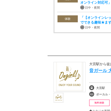
オンライン対応可
日中・夜間
「【オンラインレ
体験
でできる趣味★ま
日中・夜間
大宮駅から徒
音ガール 
大宮駅
ボーカル・ボイストレ
無料体験