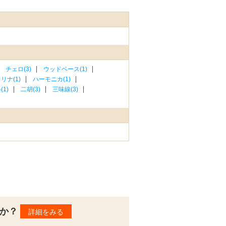
チェロ(3)
ウッドベース(1)
リナ(1)
ハーモニカ(1)
1)
二胡(3)
三味線(3)
んか？
詳細をみる