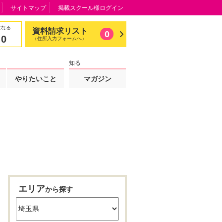
サイトマップ
掲載スクール様ログイン
になる
資料請求リスト
0
0
（住所入力フォームへ）
知る
やりたいこと
マガジン
エリア
から探す