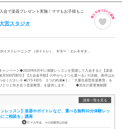
■入会で楽器プレゼント実施！ママもお子様もニ
ds 大宮スタジオ
ーニング （ボイトレ）、ギター・エレキギター、バイオリン、ウクレレ、チェロ、ピアノ、ドラム、フルート…
キャンペーン◆2020年6月中に体験レッスンを受講して入会すると【楽器
毎月500円割引】【入会金半額】の中から２つも選べる♪ ※詳細、条件はお
せください※ ■EYS KIDS ３つの約束■ 1：「大量生産型音楽教育」を
人ひとりと向き合う音楽教育」を提供します。 ◆先生の変更無制限
講座一覧を見る
ンレッスン】楽器やボイトレなど、選べる無料30分体験レッ
軽にご相談を」講座
0
※入学金、その他費用は別途