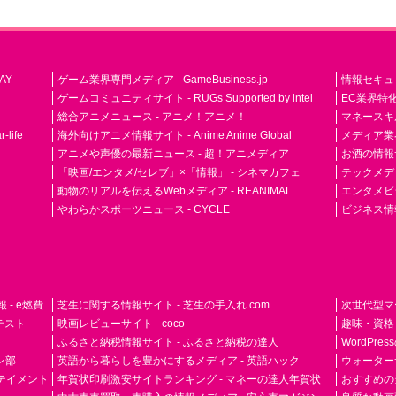
AY
ゲーム業界専門メディア - GameBusiness.jp
情報セキュリテ
ゲームコミュニティサイト - RUGs Supported by intel
EC業界特化
総合アニメニュース - アニメ！アニメ！
マネースキ
life
海外向けアニメ情報サイト - Anime Anime Global
メディア業界紙 
アニメや声優の最新ニュース - 超！アニメディア
お酒の情報サイ
「映画/エンタメ/セレブ」×「情報」 - シネマカフェ
テックメディア
動物のリアルを伝えるWebメディア - REANIMAL
エンタメビジ
やわらかスポーツニュース - CYCLE
ビジネス情
- e燃費
芝生に関する情報サイト - 芝生の手入れ.com
次世代型マ
ドテスト
映画レビューサイト - coco
趣味・資格
ふるさと納税情報サイト - ふるさと納税の達人
WordPr
ン部
英語から暮らしを豊かにするメディア - 英語ハック
ウォーター
ーテイメント
年賀状印刷激安サイトランキング - マネーの達人年賀状
おすすめの