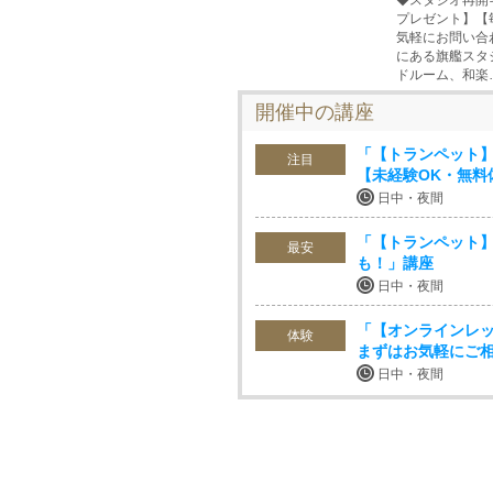
◆スタジオ再開
プレゼント】【
気軽にお問い合
にある旗艦スタ
ドルーム、和楽
開催中の講座
「【トランペット
注目
【未経験OK・無料
日中・夜間
「【トランペット】
最安
も！」講座
日中・夜間
「【オンラインレッ
体験
まずはお気軽にご
日中・夜間