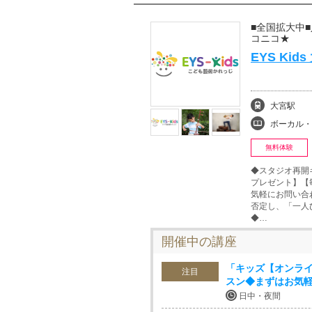
■全国拡大中
コニコ★
EYS Ki
大宮駅
ボーカル・ボイストレ
無料体験
◆スタジオ再開
プレゼント】【
気軽にお問い合わ
否定し、「一
◆…
開催中の講座
「キッズ【オンライ
注目
スン◆まずはお気
日中・夜間