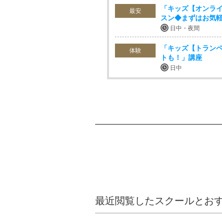
「キッズ【オンライ
最安
スン◆まずはお気
日中・夜間
「キッズ【トランペ
体験
トも！」講座
日中
最近閲覧したスクールとお