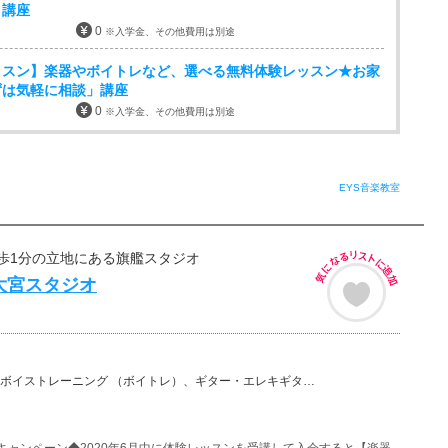
」講座
0
※入学金、その他費用は別途
ッスン】楽器やボイトレなど、選べる無料体験レッスン★お家
ずは気軽に相談」講座
0
※入学金、その他費用は別途
EYS音楽教室
歩1分の立地にある旗艦スタジオ
大宮スタジオ
ーニング （ボイトレ）、ギター・エレキギター、バイオリン、ウクレレ、ベース、チェロ、ビオラ、ピアノ、…