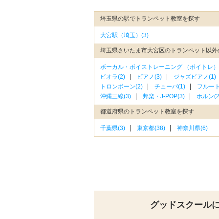
埼玉県の駅でトランペット教室を探す
大宮駅（埼玉）(3)
埼玉県さいたま市大宮区のトランペット以外
ボーカル・ボイストレーニング （ボイトレ）(
ビオラ(2)
ピアノ(3)
ジャズピアノ(1)
トロンボーン(2)
チューバ(1)
フルート(
沖縄三線(3)
邦楽・J-POP(3)
ホルン(2
都道府県のトランペット教室を探す
千葉県(3)
東京都(38)
神奈川県(6)
グッドスクール