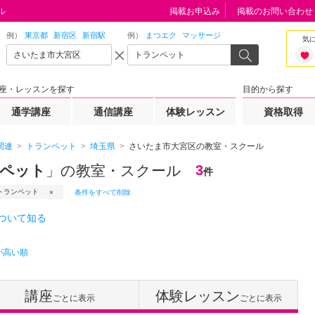
ル
掲載お申込み
掲載のお問い合わせ
例）
東京都
新宿区
新宿駅
例）
まつエク
マッサージ
気
座・レッスンを探す
目的から探す
通学講座
通信講座
体験レッスン
資格取得
関連
トランペット
埼玉県
さいたま市大宮区の教室・スクール
ンペット
」の教室・スクール
3
件
トランペット
条件をすべて削除
ついて知る
が高い順
講座
体験レッスン
ごとに表示
ごとに表示