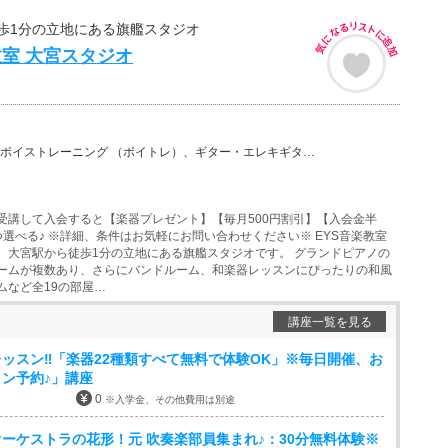
歩1分の立地にある旗艦スタジオ
教室 大宮スタジオ
ーニング （ボイトレ）、ギター・エレキギター、バイオリン、ウクレレ、ベース、チェロ、ウッドベース、ビ…
受講して入会すると【楽器プレゼント】【毎月500円割引】【入会金半
つ選べる♪ ※詳細、条件はお気軽にお問い合わせください※ EYS音楽教室
、大宮駅から徒歩1分の立地にある旗艦スタジオです。 グランドピアノの
ームが複数あり、さらにバンドルーム、和楽器レッスンにぴったりの和風
ムなど全19の部屋…
講座一覧を見る
ッスン‼「楽器22種類すべて無料で体験OK」※毎日開催、お
ン予約♪」講座
0
※入学金、その他費用は別途
ーケストラの花形！元 吹奏楽部員集まれ♪：30分無料体験※