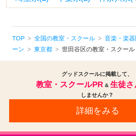
東京駅(1)
上野御徒町駅(1)
神泉
パーカッション(3)
オカリナ(4)
ハーモニカ(3)
チューバ(3)
フ
サックス(9)
トランペット(9)
TOP
全国の教室・スクール
音楽・楽器
クラリネット(9)
ゴスペル(3)
ーン
東京都
世田谷区の教室・スクール
民族楽器(3)
二胡(9)
三味線(9)
沖縄三線(9)
邦楽・J-POP(9)
ホ
グッドスクールに掲載して、
教室・スクールPR
生徒さ
音楽・楽器その他(9)
&
しませんか？
詳細をみる