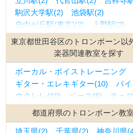
立川駅(2)
代官山駅(2)
吉祥寺駅
駒沢大学駅(2)
池袋駅(2)
自由が丘駅(東京)(2)
上野駅(2)
西太子堂駅(2)
奥沢駅(2)
新宿駅
東京都世田谷区のトロンボーン以
下北沢駅(2)
京成上野駅(2)
若林
楽器関連教室を探す
緑が丘駅(東京)(2)
有楽町駅(2)
ボーカル・ボイストレーニング （
恵比寿駅(東京)(2)
渋谷駅(2)
九
ギター・エレキギター(10)
バイ
銀座駅(2)
東北沢駅(2)
町田駅(2
ウクレレ(10)
ベース(6)
チェロ(
中目黒駅(2)
三軒茶屋駅(2)
ハープ(1)
ウッドベース(3)
ビオ
銀座一丁目駅(2)
世田谷代田駅(2
都道府県のトロンボーン教
ピアノ(11)
ジャズピアノ(4)
立川南駅(1)
表参道駅(1)
新線池
埼玉県(2)
千葉県(2)
神奈川県(4
キーボード・鍵盤(6)
ドラム(9)