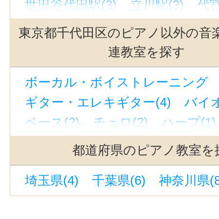
世田谷代田駅(3)
立川駅(3)
代官
吉祥寺駅(3)
駒沢大学駅(3)
東京都千代田区のピアノ以外の音
自由が丘駅(東京)(3)
上野駅(3)
連教室を探す
西太子堂駅(3)
奥沢駅(3)
下北沢
ボーカル・ボイストレーニング （
京成上野駅(3)
若林駅(東京)(3)
ギター・エレキギター(4)
バイオ
緑が丘駅(東京)(3)
有楽町駅(3)
ベース(2)
チェロ(2)
ハープ(1)
恵比寿駅(東京)(3)
銀座駅(3)
東
キーボード・鍵盤(1)
町田駅(3)
中目黒駅(3)
三軒茶屋
都道府県のピアノ教室を
コンピュータミュージック・DTM(
神保町駅(2)
立川南駅(2)
御茶ノ
埼玉県(4)
千葉県(6)
神奈川県(8
作詞・作曲(1)
フルート(1)
声楽
新御茶ノ水駅(2)
尾山台駅(1)
リュート(2)
音楽・楽器その他(4
赤羽駅(1)
蒲田駅(東京)(1)
西武