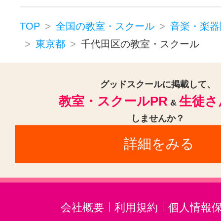
東新宿駅(1)
綾瀬駅(1)
赤羽岩淵
新線池袋駅(1)
京急蒲田駅(1)
TOP
全国の教室・スクール
音楽・楽器
東京都
千代田区の教室・スクール
千歳烏山駅(1)
新大久保駅(1)
金
千川駅(1)
東京駅(1)
蓮沼駅(1)
グッドスクールに掲載して、
京成金町駅(1)
上野御徒町駅(1)
教室・スクールPR
生徒さ
&
中板橋駅(1)
しませんか？
詳細をみる
会社概要
利用規約
個人情報