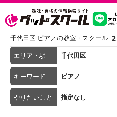
習いたいこ
2
千代田区 ピアノの教室・スクール
スクールを
エリア・駅
千代田区
キーワード
ピアノ
駅・路線か
やりたいこと
指定なし
通信講座を探