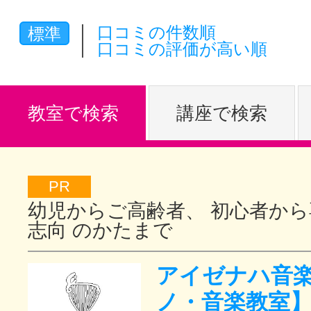
体験レッス
口コミの件数順
標準
口コミの評価が高い順
やりたいこ
教室で検索
講座で検索
特集をみる
PR
幼児からご高齢者、 初心者から
グッドスク
志向 のかたまで
アイゼナハ音楽
掲載のお問
ノ・音楽教室