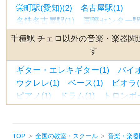
栄町駅(愛知)(2)
名古屋駅(1)
名鉄名古屋駅(1)
国際センター駅(
今池駅(愛知)(1)
池下駅(1)
千種駅 チェロ以外の音楽・楽器関
す
ギター・エレキギター(1)
バイオ
ウクレレ(1)
ベース(1)
ビオラ(
ピアノ(1)
ドラム(1)
トロンボー
フルート(1)
サックス(1)
トラ
クラリネット(1)
二胡(1)
三味線
ホルン(1)
音楽・楽器その他(1)
TOP
全国の教室・スクール
音楽・楽器