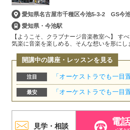
サイトマッ
愛知県名古屋市千種区今池5-3-2 GS今池
愛知県・今池駅
【ようこそ、クラブナージ音楽教室へ】 す
気楽に音楽を楽しめる、そんな想いを形にし
開講中の講座・レッスンを見る
注目
最安
電
見学・相談