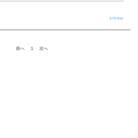
EYS Kids
前へ
1
次へ