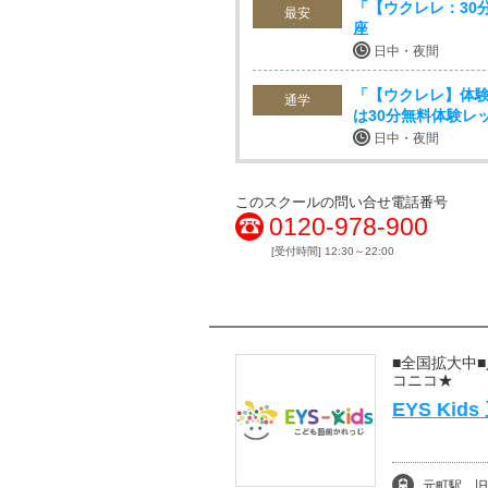
「【ウクレレ：30
最安
座
日中・夜間
「【ウクレレ】体
通学
は30分無料体験レ
日中・夜間
このスクールの問い合せ電話番号
0120-978-900
[受付時間] 12:30～22:00
■全国拡大中
コニコ★
EYS Ki
元町駅、旧