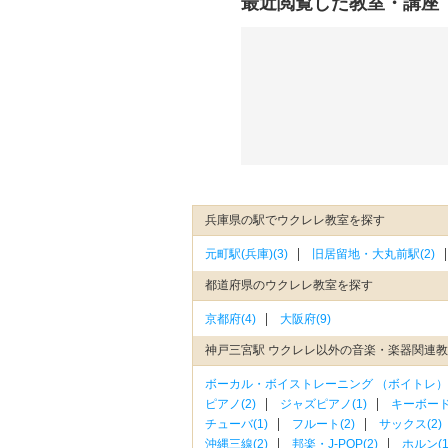
最近閲覧した教室・講座
兵庫県の駅でウクレレ教室を探す
元町駅(兵庫)(3)
旧居留地・大丸前駅(2)
都道府県のウクレレ教室を探す
京都府(4)
大阪府(9)
神戸三宮駅 ウクレレ以外の音楽・楽器関連
ボーカル・ボイストレーニング （ボイトレ）(
ピアノ(2)
ジャズピアノ(1)
キーボード
チューバ(1)
フルート(2)
サックス(2)
沖縄三線(2)
邦楽・J-POP(2)
ホルン(1