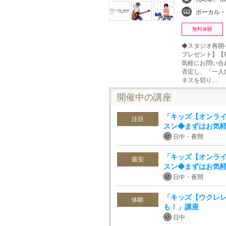
ボーカル・ボイストレ
無料体験
◆スタジオ再開
プレゼント】【
気軽にお問い合わ
否定し、「一人
ネスを切り…
開催中の講座
「キッズ【オンライ
注目
スン◆まずはお気
日中・夜間
「キッズ【オンライ
最安
スン◆まずはお気
日中・夜間
「キッズ【ウクレレ
体験
も！」講座
日中