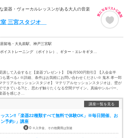
富な楽器・ヴォーカルレッスンがある大人の音楽
教室 三宮スタジオ
居留地・大丸前駅、神戸三宮駅
ーニング （ボイトレ）、ギター・エレキギター、バイオリン、ウクレレ、ベース、チェロ、ウッドベース、ビ…
受講して入会すると【楽器プレゼント】【毎月500円割引】【入会金半
つも選べる♪ ※詳細、条件はお気軽にお問い合わせください※ 鬼木 孝一郎
マテリアルセッションスタジオ】 マテリアルセッションスタジオは、壁が
でできている?!と、思わず触りたくなる空間デザイン。真鍮やシルバー、
楽器を感じさ…
講座一覧を見る
ッスン‼「楽器22種類すべて無料で体験OK」※毎日開催、お
ン予約♪」講座
0
※入学金、その他費用は別途