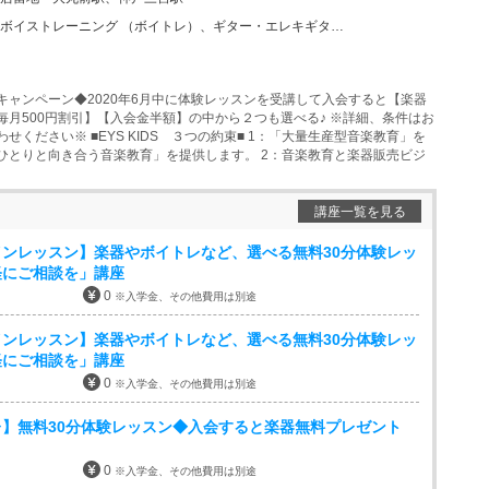
ーニング （ボイトレ）、ギター・エレキギター、バイオリン、ウクレレ、チェロ、ピアノ、ドラム、フルート…
キャンペーン◆2020年6月中に体験レッスンを受講して入会すると【楽器
毎月500円割引】【入会金半額】の中から２つも選べる♪ ※詳細、条件はお
せください※ ■EYS KIDS ３つの約束■ 1：「大量生産型音楽教育」を
ひとりと向き合う音楽教育」を提供します。 2：音楽教育と楽器販売ビジ
講座一覧を見る
ンレッスン】楽器やボイトレなど、選べる無料30分体験レッ
軽にご相談を」講座
0
※入学金、その他費用は別途
ンレッスン】楽器やボイトレなど、選べる無料30分体験レッ
軽にご相談を」講座
0
※入学金、その他費用は別途
】無料30分体験レッスン◆入会すると楽器無料プレゼント
0
※入学金、その他費用は別途