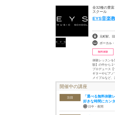
全32種の豊
スクール
EYS音楽
元町駅、旧
ボーカル・ボイストレ
無料体験
体験レッスンを
額】の中から２
プロデュース【
ギターやピアノ
メイプルなど、
開催中の講座
「選べる無料体験レ
注目
好きな時間にカンタ
日中・夜間