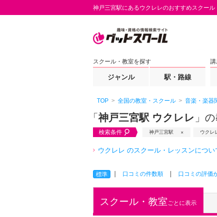
神戸三宮駅にあるウクレレのおすすめスクール
スクール・教室を探す
講
ジャンル
駅・路線
TOP
全国の教室・スクール
音楽・楽器
「
神戸三宮駅 ウクレレ
」の
検索条件
神戸三宮駅
ウクレ
ウクレレ のスクール・レッスンについ
口コミの件数順
口コミの評価
標準
スクール・教室
ごとに表示