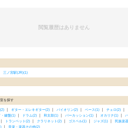
閲覧履歴はありません
三ノ宮駅(JR)(1)
教室を探す
2)
ギター・エレキギター(2)
バイオリン(2)
ベース(1)
チェロ(2)
・鍵盤(1)
ドラム(2)
和太鼓(1)
パーカッション(1)
オカリナ(1)
ハ
トランペット(2)
クラリネット(2)
ゴスペル(1)
ジャズ(1)
民族楽器(
)
音楽・楽器その他(2)