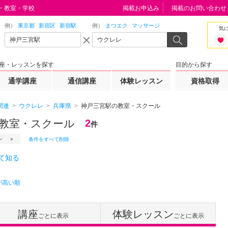
・教室・学校
掲載お申込み
掲載のお問い合わせ
例）
東京都
新宿区
新宿駅
例）
まつエク
マッサージ
気
座・レッスンを探す
目的から探す
通学講座
通信講座
体験レッスン
資格取得
関連
ウクレレ
兵庫県
神戸三宮駅の教室・スクール
教室・スクール
2
件
レ
条件をすべて削除
て知る
が高い順
講座
体験レッスン
ごとに表示
ごとに表示