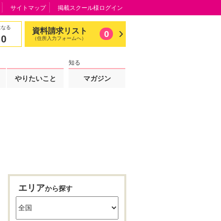
サイトマップ
掲載スクール様ログイン
になる
資料請求リスト
0
0
（住所入力フォームへ）
知る
やりたいこと
マガジン
エリア
から探す