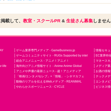
に掲載して、
教室・スクールPR
&
生徒さん募集
しませ
AY
ゲーム業界専門メディア - GameBusiness.jp
情報セキュリテ
ゲームコミュニティサイト - RUGs Supported by intel
EC業界特化
総合アニメニュース - アニメ！アニメ！
マネースキ
life
海外向けアニメ情報サイト - Anime Anime Global
メディア業界紙 
アニメや声優の最新ニュース - 超！アニメディア
お酒の情報サイ
「映画/エンタメ/セレブ」×「情報」 - シネマカフェ
テックメディア
動物のリアルを伝えるWebメディア - REANIMAL
エンタメビジ
やわらかスポーツニュース - CYCLE
ビジネス情