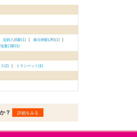
近鉄八田駅(1)
春日井駅(JR)(1)
塩釜口駅(1)
ス(2)
トランペット(1)
んか？
詳細をみる