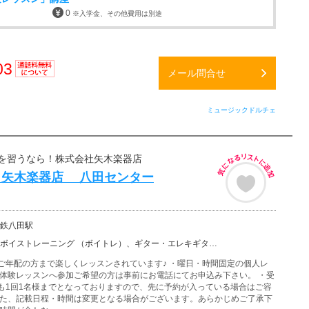
0
※入学金、その他費用は別途
03
メール問合せ
通話料
無料
ミュージックドルチェ
を習うなら！株式会社矢木楽器店
 矢木楽器店 八田センター
鉄八田駅
ーニング （ボイトレ）、ギター・エレキギター、バイオリン、ウクレレ、ベース、ドラム、フルート、サック…
ご年配の方まで楽しくレッスンされています♪ ・曜日・時間固定の個人レ
・体験レッスンへ参加ご希望の方は事前にお電話にてお申込み下さい。 ・受
も1回1名様までとなっておりますので、先に予約が入っている場合はご容
た、記載日程・時間は変更となる場合がございます。あらかじめご了承下