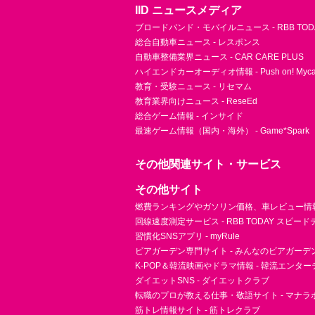
IID ニュースメディア
ブロードバンド・モバイルニュース - RBB TOD
総合自動車ニュース - レスポンス
自動車整備業界ニュース - CAR CARE PLUS
ハイエンドカーオーディオ情報 - Push on! Mycar-
教育・受験ニュース - リセマム
教育業界向けニュース - ReseEd
総合ゲーム情報 - インサイド
最速ゲーム情報（国内・海外） - Game*Spark
その他関連サイト・サービス
その他サイト
燃費ランキングやガソリン価格、車レビュー情報 
回線速度測定サービス - RBB TODAY スピー
習慣化SNSアプリ - myRule
ビアガーデン専門サイト - みんなのビアガーデ
K-POP＆韓流映画やドラマ情報 - 韓流エンタ
ダイエットSNS - ダイエットクラブ
転職のプロが教える仕事・敬語サイト - マナラ
筋トレ情報サイト - 筋トレクラブ