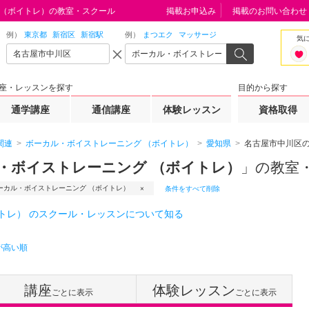
 （ボイトレ）の教室・スクール
掲載お申込み
掲載のお問い合わせ
例）
東京都
新宿区
新宿駅
例）
まつエク
マッサージ
気
座・レッスンを探す
目的から探す
通学講座
通信講座
体験レッスン
資格取得
関連
ボーカル・ボイストレーニング （ボイトレ）
愛知県
名古屋市中川区
ル・ボイストレーニング （ボイトレ）
」の教室
ーカル・ボイストレーニング （ボイトレ）
条件をすべて削除
トレ） のスクール・レッスンについて知る
が高い順
講座
体験レッスン
ごとに表示
ごとに表示