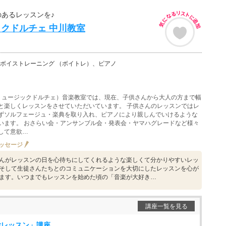
のあるレッスンを♪
クドルチェ 中川教室
ボイストレーニング （ボイトレ）、ピアノ
lce（ミュージックドルチェ）音楽教室では、現在、子供さんから大人の方まで幅
と楽しくレッスンをさせていただいています。 子供さんのレッスンではレ
ずソルフェージュ・楽典を取り入れ、ピアノにより親しんでいけるような
います。 おさらい会・アンサンブル会・発表会・ヤマハグレードなど様々
して意欲…
ッセージ
んがレッスンの日を心待ちにしてくれるような楽しくて分かりやすいレッ
そして生徒さんたちとのコミュニケーションを大切にしたレッスンを心が
ます。いつまでもレッスンを始めた頃の「音楽が大好き…
講座一覧を見る
験レッスン」講座