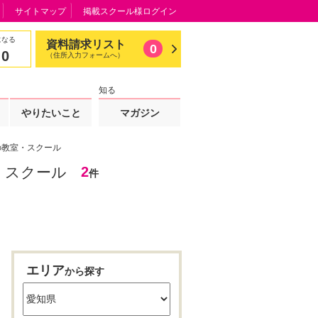
サイトマップ
掲載スクール様ログイン
になる
資料請求リスト
0
0
（住所入力フォームへ）
知る
やりたいこと
マガジン
の教室・スクール
・スクール
2
件
エリア
から探す