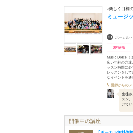
♪楽しく目標
ミュージッ
ボーカル・
無料体験
Music Do
広い年齢の方達
ッスン時間に必
レッスンをして
なイベントを通
講師からのメ
生徒さ
スン、
けてい
開催中の講座
「ボーカル無料体