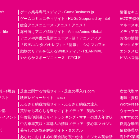
AY
ゲーム業界専門メディア - GameBusiness.jp
情報セキュリテ
ゲームコミュニティサイト - RUGs Supported by intel
EC業界特化
総合アニメニュース - アニメ！アニメ！
マネースキ
life
海外向けアニメ情報サイト - Anime Anime Global
メディア業界紙 
アニメや声優の最新ニュース - 超！アニメディア
お酒の情報サイ
「映画/エンタメ/セレブ」×「情報」 - シネマカフェ
テックメディア
動物のリアルを伝えるWebメディア - REANIMAL
エンタメビジ
やわらかスポーツニュース - CYCLE
ビジネス情
- e燃費
芝生に関する情報サイト - 芝生の手入れ.com
次世代型マ
ドテスト
映画レビューサイト - coco
趣味・資格
ふるさと納税情報サイト - ふるさと納税の達人
WordPr
ン部
英語から暮らしを豊かにするメディア - 英語ハック
ウォーター
ーテイメント
年賀状印刷激安サイトランキング - マネーの達人年賀状
おすすめの
中古車車買取・車購入の情報メディア - 安心車マガジン
良質な動画配
ボ
暮らしのお悩み解決サイト - タスクル
債務整理や
あなたにおすすめの英会話が見つかる - ミツカル英会話
海外FX業