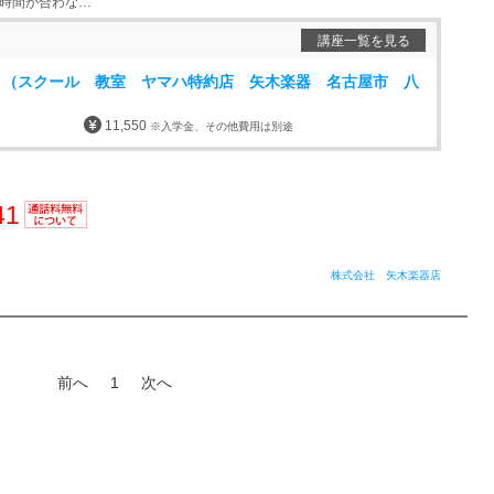
・時間が合わな…
講座一覧を見る
 （スクール 教室 ヤマハ特約店 矢木楽器 名古屋市 八
11,550
※入学金、その他費用は別途
41
通話料
無料
株式会社 矢木楽器店
前へ
1
次へ