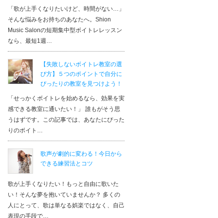
「歌が上手くなりたいけど、時間がない…」
そんな悩みをお持ちのあなたへ。Shion
Music Salonの短期集中型ボイトレレッスン
なら、最短1週…
【失敗しないボイトレ教室の選
び方】５つのポイントで自分に
ぴったりの教室を見つけよう！
「せっかくボイトレを始めるなら、効果を実
感できる教室に通いたい！」 誰もがそう思
うはずです。この記事では、あなたにぴった
りのボイト…
歌声が劇的に変わる！今日から
できる練習法とコツ
歌が上手くなりたい！もっと自由に歌いた
い！そんな夢を抱いていませんか？ 多くの
人にとって、歌は単なる娯楽ではなく、自己
表現の手段で…