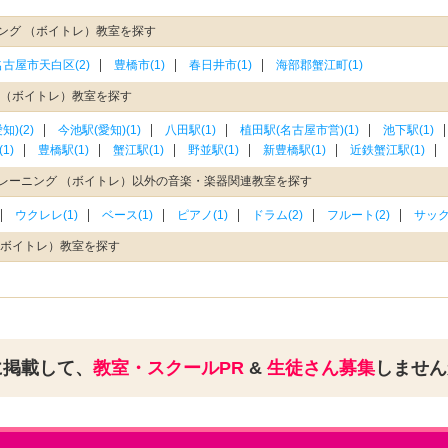
ング （ボイトレ）教室を探す
名古屋市天白区(2)
豊橋市(1)
春日井市(1)
海部郡蟹江町(1)
 （ボイトレ）教室を探す
知)(2)
今池駅(愛知)(1)
八田駅(1)
植田駅(名古屋市営)(1)
池下駅(1)
1)
豊橋駅(1)
蟹江駅(1)
野並駅(1)
新豊橋駅(1)
近鉄蟹江駅(1)
レーニング （ボイトレ）以外の音楽・楽器関連教室を探す
ウクレレ(1)
ベース(1)
ピアノ(1)
ドラム(2)
フルート(2)
サック
（ボイトレ）教室を探す
に掲載して、
教室・スクールPR
&
生徒さん募集
しませ