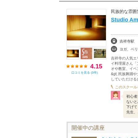
民族的な雰囲
Studio A
吉祥寺駅
ヨガ、ベリ
吉祥寺の人気エ
イ料理屋さん「
4.15
オや教室、イベ
口コミを見る (3件)
&gt; 民族
していただける
このスクール
初心者
ないと
下げて
先生、
開催中の講座