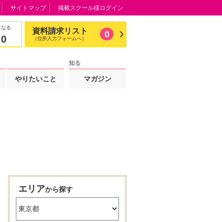
サイトマップ
掲載スクール様ログイン
になる
資料請求リスト
0
0
（住所入力フォームへ）
知る
やりたいこと
マガジン
エリア
から探す