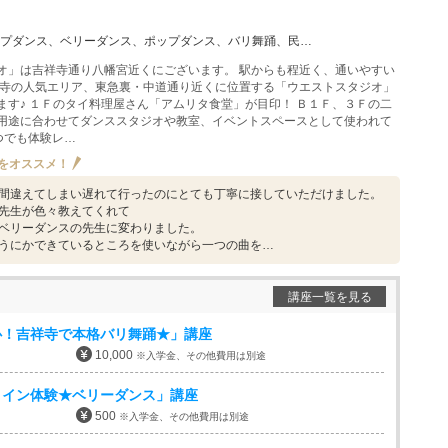
ンス、ベリーダンス、ポップダンス、バリ舞踊、民族舞踊、ダンス・舞踊その他
オ」は吉祥寺通り八幡宮近くにございます。 駅からも程近く、通いやすい
祥寺の人気エリア、東急裏・中道通り近くに位置する「ウエストスタジオ」
ます♪ １Ｆのタイ料理屋さん「アムリタ食堂」が目印！ Ｂ１Ｆ、３Ｆの二
用途に合わせてダンススタジオや教室、イベントスペースとして使われて
いつでも体験レ…
をオススメ！
間違えてしまい遅れて行ったのにとても丁寧に接していただけました。
先生が色々教えてくれて
ベリーダンスの先生に変わりました。
うにかできているところを使いながら一つの曲を…
講座一覧を見る
心！吉祥寺で本格バリ舞踊★」講座
10,000
※入学金、その他費用は別途
コイン体験★ベリーダンス」講座
500
※入学金、その他費用は別途