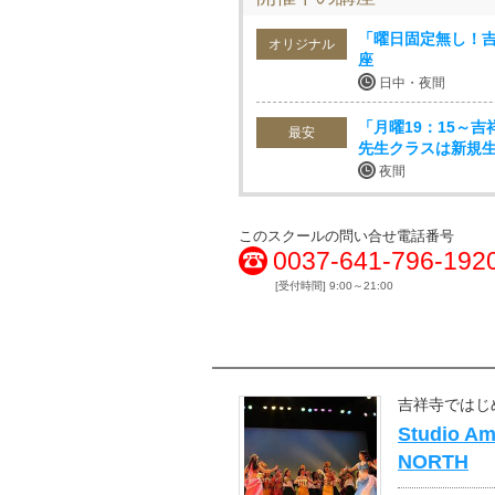
「曜日固定無し！吉
オリジナル
座
日中・夜間
「月曜19：15～
最安
先生クラスは新規生
夜間
このスクールの問い合せ電話番号
0037-641-796-192
[受付時間] 9:00～21:00
吉祥寺ではじ
Studio Am
NORTH