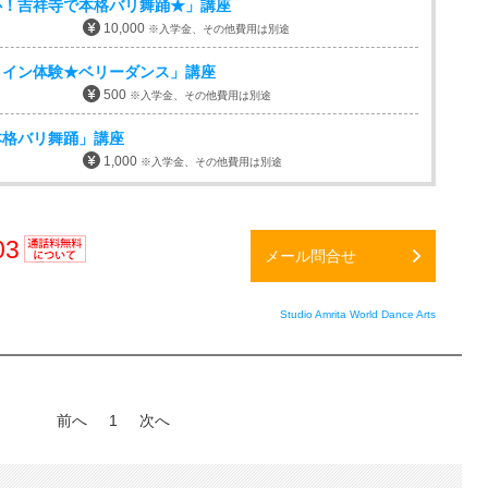
心！吉祥寺で本格バリ舞踊★」講座
10,000
※入学金、その他費用は別途
コイン体験★ベリーダンス」講座
500
※入学金、その他費用は別途
本格バリ舞踊」講座
1,000
※入学金、その他費用は別途
03
メール問合せ
通話料
無料
Studio Amrita World Dance Arts
前へ
1
次へ