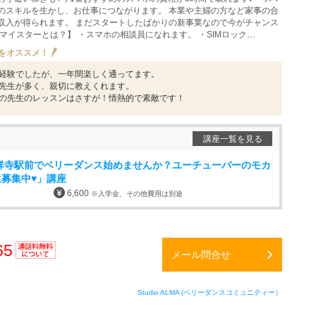
のスキルを生かし、お仕事につながります。 本業や主婦の方など家事の合
収入が得られます。 まだスタートしたばかりの新事業なので今がチャンス
マイスターとは？】 ・スマホの相談員になれます。 ・SIMロック…
をオススメ！
経験でしたが、一年間楽しく通ってます。
先生が多く、親切に教えくれます。
の先生のレッスンはさすが！情熱的で素敵です！
講座一覧を見る
吉祥寺駅前でベリーダンス始めませんか？ユーチューバーのモカ
募集中♥」講座
6,600
※入学金、その他費用は別途
65
メール問合せ
通話料
無料
Studio ALMA (ベリーダンスコミュニティー）