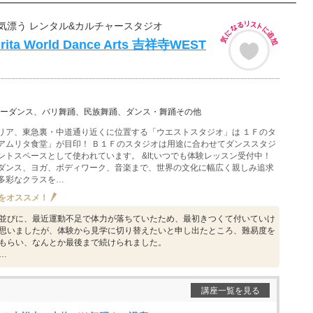
気漂う レンタル&カルチャースタジオ
mrita World Dance Arts 吉祥寺WEST
ーダンス、バリ舞踊、民族舞踊、ダンス・舞踊その他
リア、東急裏・中道通り近くに位置する「ウエストスタジオ」は １Ｆのタ
アムリタ食堂」が目印！ Ｂ１Ｆのスタジオは用途に合わせてダンススタジ
ントスペースとして使われています。 &lt;いつでも体験レッスン受付中！
舞踊やダンス、ヨガ、ボディワーク、音楽まで、世界の文化に幅広く親しみ追求
多彩なクラスを…
をオススメ！
並びに、最近運動不足で体力が落ちていたため、最初きつくて付いていけ
思いましたが、体験から見学に切り替えたいと申し出たところ、難易度を
もらい、なんとか最後まで続けられました。
…
講座一覧を見る