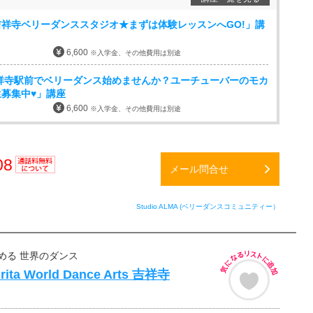
祥寺ベリーダンススタジオ★まずは体験レッスンへGO!」講
6,600
※入学金、その他費用は別途
吉祥寺駅前でベリーダンス始めませんか？ユーチューバーのモカ
募集中♥」講座
6,600
※入学金、その他費用は別途
08
メール問合せ
通話料
無料
Studio ALMA (ベリーダンスコミュニティー）
める 世界のダンス
rita World Dance Arts 吉祥寺