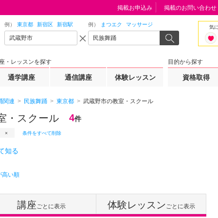
掲載お申込み
掲載のお問い合わせ
例）
東京都
新宿区
新宿駅
例）
まつエク
マッサージ
気
座・レッスンを探す
目的から探す
通学講座
通信講座
体験レッスン
資格取得
踊関連
民族舞踊
東京都
武蔵野市の教室・スクール
室・スクール
4
件
条件をすべて削除
て知る
が高い順
講座
体験レッスン
ごとに表示
ごとに表示