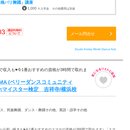
本格バリ舞踊」講座
1,000
※入学金、その他費用は別途
03
メール問合せ
通話料
無料
Studio Amrita World Dance Arts
で収入も♥今1番おすすめの資格が3時間で取れま
 ALMA (ベリーダンスコミュニティ
ホマイスター検定 吉祥寺/横浜校
ス、民族舞踊、ダンス・舞踊その他、英語・語学その他
お小遣い稼ぎも♥今1番おすすめのスマホの資格が3時間で取れます♪ 「スマ