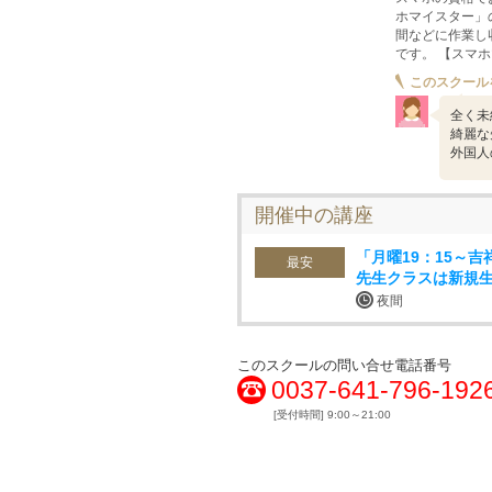
ホマイスター」
間などに作業し
です。 【スマホ
このスクール
全く未
綺麗な
外国人
開催中の講座
「月曜19：15～
最安
先生クラスは新規生
夜間
このスクールの問い合せ電話番号
0037-641-796-192
[受付時間] 9:00～21:00