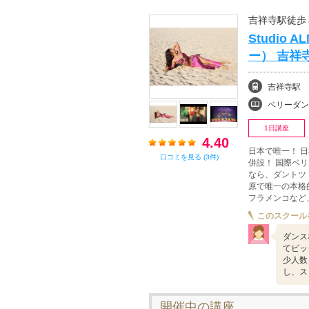
吉祥寺駅徒歩
Studio
ー） 吉祥
吉祥寺駅
ベリーダン
1日講座
4.40
日本で唯一！ 
口コミを見る (3件)
併設！ 国際ベ
なら、ダントツ
原で唯一の本格
フラメンコなど
このスクール
ダンス
てビッ
少人数
し、ス
開催中の講座