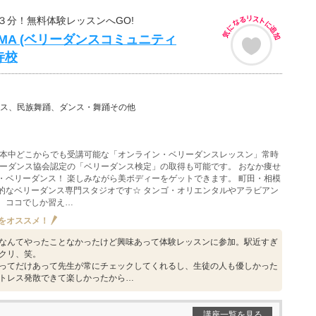
３分！無料体験レッスンへGO!
 ALMA (ベリーダンスコミュニティ
寺校
ス、民族舞踊、ダンス・舞踊その他
日本中どこからでも受講可能な「オンライン・ベリーダンスレッスン」常時
リーダンス協会認定の「ベリーダンス検定」の取得も可能です。 おなか痩せ
・ベリーダンス！ 楽しみながら美ボディーをゲットできます。 町田・相模
的なベリーダンス専門スタジオです☆ タンゴ・オリエンタルやアラビアン
、ココでしか習え…
をオススメ！
なんてやったことなかったけど興味あって体験レッスンに参加。駅近すぎ
クリ、笑。
ってだけあって先生が常にチェックしてくれるし、生徒の人も優しかった
トレス発散できて楽しかったから…
講座一覧を見る