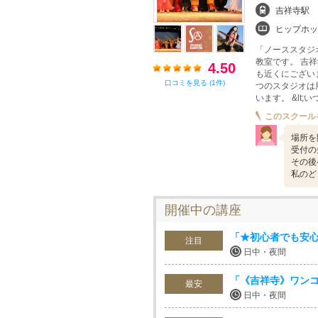
吉祥寺駅
ヒップホップダ
「ノーススタジ
教室です。 吉
4.50
も近くにござい
口コミを見る (1件)
つのスタジオは
います。 &lt;
このスクール
場所を
受付の
その後
私のど
開催中の講座
「★初心者でも安
注目
日中・夜間
「《吉祥寺》ワン
最安
日中・夜間