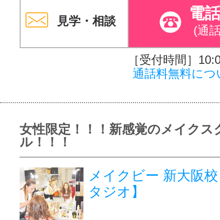
電
見学・相談
(通
［受付時間］10:00
通話料無料につ
女性限定！！！新感覚のメイクス
ル！！！
メイクビー 新大阪
タジオ】