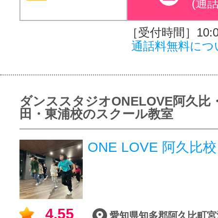
(通
［受付時間］10:00
通話料無料につ
ダンススタジオONELOVE阿久比
田・東浦校のスクール教室
ONE LOVE 阿久比校
4.55
愛知県知多郡阿久比町宮