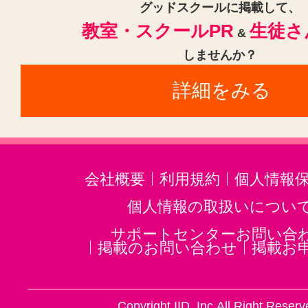
ロックダンス(8)
ポップダンス(9
グッドスクールに掲載して、
教室・スクールPR
生徒さ
パンキングダンス(4)
ズンバ(Zum
&
しませんか？
ソウルダンス(7)
バリ舞踊(2)
詳細をみる
チアリーディング・チアダンス(1
K-POP(5)
コンテンポラリー(1)
ダンス・舞踊その他(78)
会社概要
利用規約
個人情報
個人情報の取扱いについ
サポートセンターお問い合
掲載のお問い合わせ
掲載お
Copyright IID, Inc.All Right Reserv