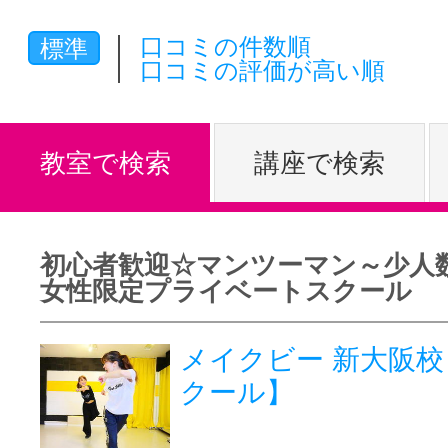
体験レッス
口コミの件数順
標準
口コミの評価が高い順
やりたいこ
教室で検索
講座で検索
特集をみる
初心者歓迎☆マンツーマン～少人
女性限定プライベートスクール
グッドスク
メイクビー 新大阪
クール】
掲載のお問