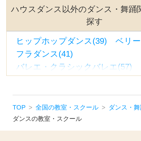
ハウスダンス以外のダンス・舞踊
探す
ヒップホップダンス(39)
ベリー
フラダンス(41)
バレエ・クラシックバレエ(57)
タヒチアンダンス(5)
フラメンコ(
サルサ(6)
タンゴ(7)
社交ダンス
ポールダンス(2)
タップダンス(2
TOP
全国の教室・スクール
ダンス・舞
ジャズダンス(24)
レゲエダンス(
ダンスの教室・スクール
ストリートダンス(16)
ブレイク