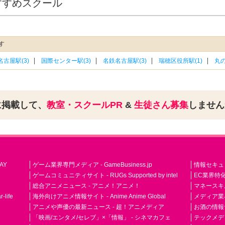
すすめスクール
す
古屋駅(3)
国際センター駅(3)
名鉄名古屋駅(3)
瑞穂区役所駅(1)
丸の
に掲載して、
教室・スクールPR
&
生徒さん募集
しませ
AY
ゲーム業界専門メディア - GameBusiness.jp
情報セキュリテ
ゲームコミュニティサイト - RUGs Supported by intel
EC業界特化
総合アニメニュース - アニメ！アニメ！
マネースキ
life
海外向けアニメ情報サイト - Anime Anime Global
メディア業界紙 
アニメや声優の最新ニュース - 超！アニメディア
お酒の情報サイ
「映画/エンタメ/セレブ」×「情報」 - シネマカフェ
テックメディア