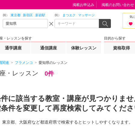
掲載お申込み
掲載のお問い合わせ
例）
東京都
新宿区
新宿駅
例）
まつエク
マッサージ
気
座・レッスンを探す
目的から探す
通学講座
通信講座
体験レッスン
資格取得
踊関連
フラメンコ
愛知県のレッスン
座・レッスン
0件
条件に該当する教室・講座が見つかりませ
索条件を変更して再度検索してみてくださ
東京都、大阪府など都道府県で検索するとヒットしやすくなります。