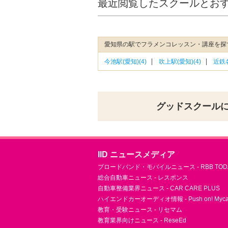
最近閲覧したスクールとお
愛知県の駅でフラメンコレッスン・講座を探
今池駅(愛知)(4)
吹上駅(愛知)(4)
近鉄名
グッドスクール
IID ニュースメディア
ブロードバンド・モバイルニュース - RBB TOD
総合自動車ニュース - レスポンス
自動車整備業界ニュース - CAR CARE PLUS
ハイエンドカーオーディオ情報 - Push on! Mycar-
教育・受験ニュース - リセマム
教育業界向けニュース - ReseEd