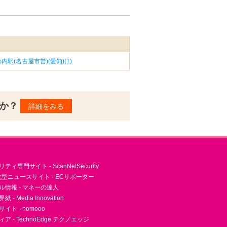
内駅(名古屋市営)(愛知)(1)
んか？
詳細をみる
ィ専門サイト - ScanNetSecurity
型ニュースサイト - ECサポーター
ル情報 - マネーの達人
- Media Innovation
ト - nomooo
 - TechnoEdge テクノエッジ