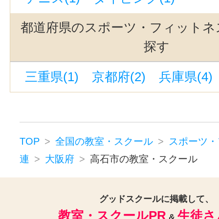
綾ノ町駅(1)
大正駅(大阪)(1)
野
なにわ橋駅(1)
阿倍野駅(1)
伽羅
都道府県のスポーツ・フィットネ
新大阪駅(1)
河内松原駅(1)
神明
探す
中津駅(阪急)（大阪）(1)
四ツ橋駅
三重県(1)
京都府(2)
兵庫県(4)
大阪難波駅(1)
東梅田駅(1)
新金
鳳駅(1)
関目駅(1)
河内小阪駅(1
南方駅(大阪)(1)
大日駅(1)
妙国
千船駅(1)
北新地駅(1)
光明池駅
TOP
全国の教室・スクール
スポーツ・
連
大阪府
高石市の教室・スクール
関目成育駅(1)
八戸ノ里駅(1)
西中島南方駅(1)
桜ノ宮駅(1)
出来島駅(1)
グッドスクールに掲載して、
ＪＲ難波駅(1)
北花
教室・スクールPR
生徒さ
&