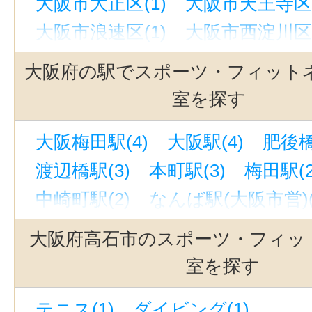
大阪市大正区(1)
大阪市天王寺区(
大阪市浪速区(1)
大阪市西淀川区(
大阪市城東区(1)
大阪市阿倍野区(
大阪府の駅でスポーツ・フィット
大阪市淀川区(1)
大阪市北区(5)
室を探す
大阪市中央区(6)
堺市堺区(1)
大阪梅田駅(4)
大阪駅(4)
肥後橋
堺市北区(2)
守口市(1)
羽曳野市
渡辺橋駅(3)
本町駅(3)
梅田駅(2
東大阪市(1)
中崎町駅(2)
なんば駅(大阪市営)(
心斎橋駅(2)
天王寺駅(2)
富木駅
大阪府高石市のスポーツ・フィッ
淀屋橋駅(2)
大阪阿部野橋駅(2)
室を探す
堺筋本町駅(1)
なかもず駅(大阪市営
テニス(1)
ダイビング(1)