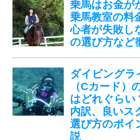
乗馬はお金が
乗馬教室の料
心者が失敗し
の選び方など
ダイビングラ
（Cカード）
はどれぐらい
内訳、良いス
選び方のポイ
説