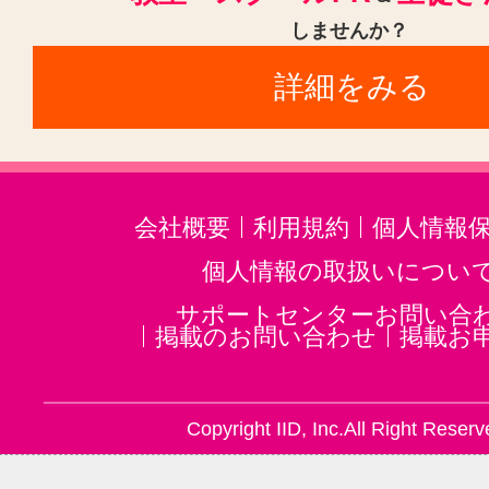
野江駅(1)
北浜駅(大阪)(1)
都島
しませんか？
詳細をみる
会社概要
利用規約
個人情報
個人情報の取扱いについ
サポートセンターお問い合
掲載のお問い合わせ
掲載お
Copyright IID, Inc.All Right Reserv