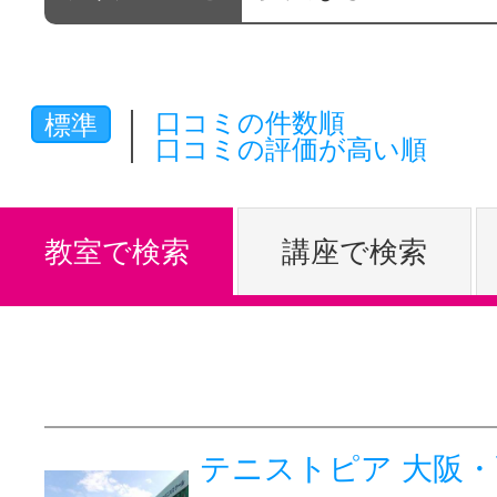
体験レッス
口コミの件数順
標準
やりたいこ
口コミの評価が高い順
特集をみる
教室で検索
講座で検索
グッドスク
掲載のお問
テニストピア 大阪