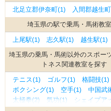
北足立郡伊奈町(1)
入間郡越生町(
埼玉県の駅で乗馬・馬術教
上尾駅(1)
志久駅(1)
越生駅(1)
埼玉県の乗馬・馬術以外のスポー
トネス関連教室を探す
テニス(1)
ゴルフ(1)
格闘技(1)
ボクシング(1)
空手(1)
中国武術
太極拳(2)
気功(1)
シェイプアッ
ストレッチ(1)