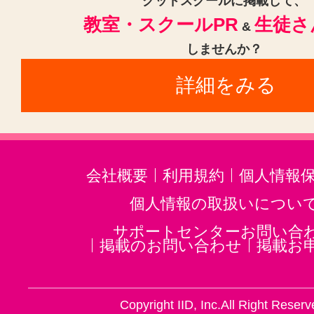
グッドスクールに掲載して、
教室・スクールPR
生徒さ
サッカー・フットサル(1)
&
しませんか？
クライミング・ボルダリング(1)
詳細をみる
ランニング・マラソン(1)
ダイエ
スポーツ・フィットネスその他(2
会社概要
利用規約
個人情報
個人情報の取扱いについ
サポートセンターお問い合
掲載のお問い合わせ
掲載お
Copyright IID, Inc.All Right Reserv