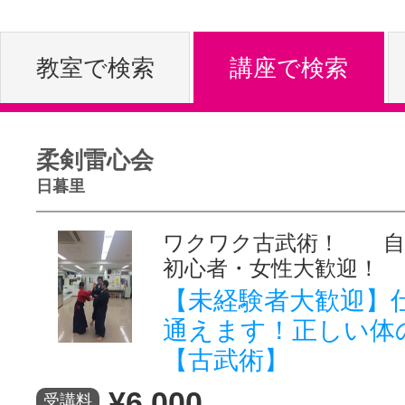
体験レッス
教室で検索
講座で検索
やりたいこ
柔剣雷心会
日暮里
特集をみる
ワクワク古武術！ 
初心者・女性大歓迎！
グッドスク
【未経験者大歓迎】
通えます！正しい体
【古武術】
掲載のお問
¥6,000
受講料