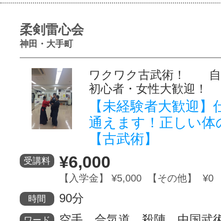
柔剣雷心会
神田・大手町
ワクワク古武術！ 
初心者・女性大歓迎！
【未経験者大歓迎】
通えます！正しい体
【古武術】
¥6,000
受講料
【入学金】 ¥5,000 【その他】 ¥0
90分
時間
空手、合気道、殺陣、中国武
ワード