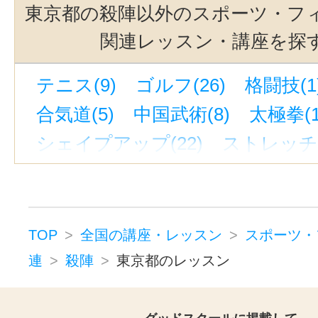
東京都の殺陣以外のスポーツ・フ
関連レッスン・講座を探
テニス(9)
ゴルフ(26)
格闘技(1
合気道(5)
中国武術(8)
太極拳(1
シェイプアップ(22)
ストレッチ(
体幹トレーニング(4)
健康法(1)
乗馬・馬術(1)
スポーツ・フィットネスクラブ・ジ
TOP
全国の講座・レッスン
スポーツ・
ダイビング(9)
連
殺陣
東京都のレッスン
スポーツインストラクター・トレー
マリンスポーツ(1)
野球(1)