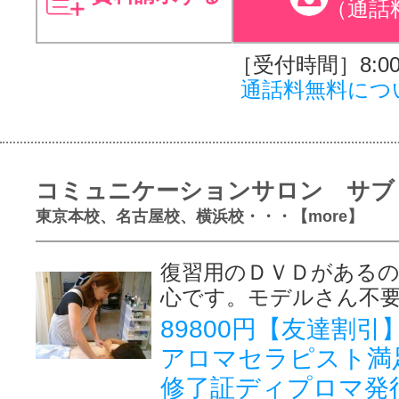
（通話
［受付時間］8:00～
通話料無料につ
コミュニケーションサロン サブ
東京本校、名古屋校、横浜校・・・【more】
復習用のＤＶＤがある
心です。モデルさん不
89800円【友達割
アロマセラピスト満
修了証ディプロマ発