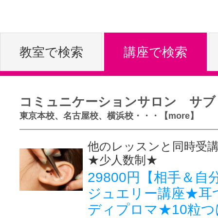
体験レッス
教室で検索
講座で検索
やりたいこ
コミュニケーションサロン サブ
特集をみる
東京本校、名古屋校、横浜校・・・【more】
他のレッスンと同時受講は
グッドスク
★少人数制★
29800円【相手＆
ジュエリー講座★耳
掲載のお問
ディプロマ★10粒