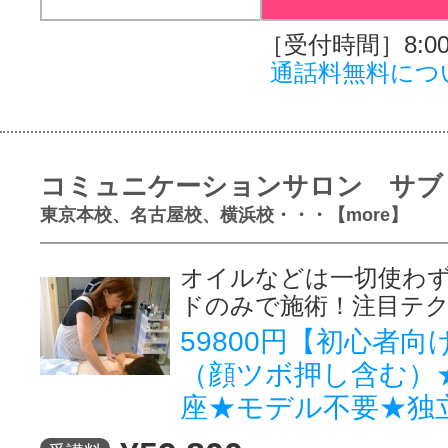
［受付時間］8:00～
通話料無料につ
コミュニケーションサロン サブ
東京本校、名古屋校、横浜校・・・【more】
オイルなどは一切使わ
ドのみで施術！注目テ
59800円【初心者
（顔ツボ押し含む）
座★モデル不要★独