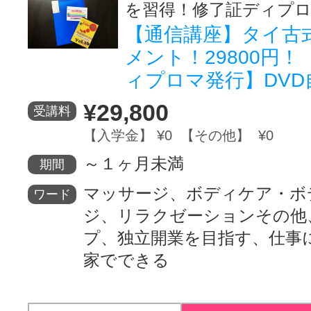
を習得！修了証ディプ
【通信講座】タイ古
メント！29800円
ィプロマ発行】DVD
¥29,800
受講料
【入学金】 ¥0 【その他】 ¥0
～１ヶ月未満
期間
マッサージ、ボディケア・ボ
ワード
ジ、リラクゼーションその他
プ、独立開業を目指す、仕事
家でできる