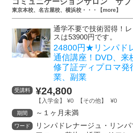
コミュニケーションサロン サブ
東京本校、名古屋校、横浜校・・・【more】
通学不要で技術習得！レ
スは53900円です。
24800円★リンパ
通信講座！DVD、来
修了証ディプロマ発
業、副業
¥24,800
受講料
【入学金】 ¥0 【その他】 ¥0
～１ヶ月未満
期間
リンパドレナージュ・リンパ
ワード