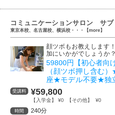
コミュニケーションサロン サブ
東京本校、名古屋校、横浜校・・・【more】
顔ツボもお教えします
加にいかがでしょうか
59800円【初心者
（顔ツボ押し含む）
座★モデル不要★独
¥59,800
受講料
【入学金】 ¥0 【その他】 ¥0
240分
時間