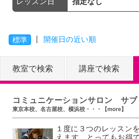
レッスン日
指定なし
体験レッス
開催日の近い順
やりたいこ
標準
特集をみる
教室で検索
講座で検索
グッドスク
コミュニケーションサロン サブ
東京本校、名古屋校、横浜校・・・【more】
掲載のお問
１度に３つのレッスン
えます。とってもお得