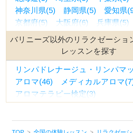
神奈川県(5)
静岡県(5)
愛知県(9
京都府(5)
大阪府(6)
兵庫県(5)
福岡県(5)
バリニーズ以外のリラクゼーショ
レッスンを探す
リンパドレナージュ・リンパマッサ
アロマ(46)
メディカルアロマ(7
アロマテラピー検定(3)
ハーブ・ハーバルセラピー(6)
ハーブ検定(2)
アーユルヴェーダ(
タラソテラピー(1)
整体・矯正(4
TOP
全国の体験レッスン
リラクゼーシ