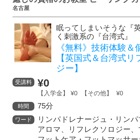
名古屋
眠ってしまいそうな『
く刺激系の『台湾式』
《無料》技術体験＆
【英国式＆台湾式リ
ジー】
¥0
受講料
【入学金】 ¥0 【その他】 ¥0
75分
時間
リンパドレナージュ・リンパ
ワード
アロマ、リフレクソロジー、
フットケア・フットマッサー