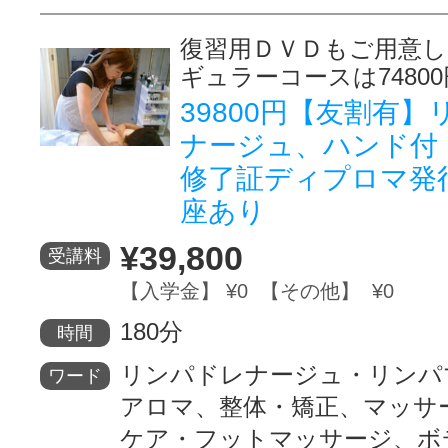
復習用ＤＶＤもご用意
ギュラーコースは7480
39800円【友割有
ナージュ、ハンド付
修了証ディプロマ発
座あり
¥39,800
受講料
【入学金】 ¥0 【その他】 ¥0
180分
時間
リンパドレナージュ・リンパ
ワード
アロマ、整体・矯正、マッサ
ケア・フットマッサージ、ボ