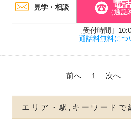
電
見学・相談
（通話
［受付時間］10:00
通話料無料につ
前へ
1
次へ
エリア・駅,キーワードで