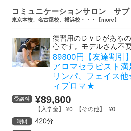
コミュニケーションサロン サブ
東京本校、名古屋校、横浜校・・・【more】
復習用のＤＶＤがある
心です。モデルさん不
89800円【友達割
アロマセラピスト満
リンパ、フェイス他
ィプロマ★
¥89,800
受講料
【入学金】 ¥0 【その他】 ¥0
420分
時間