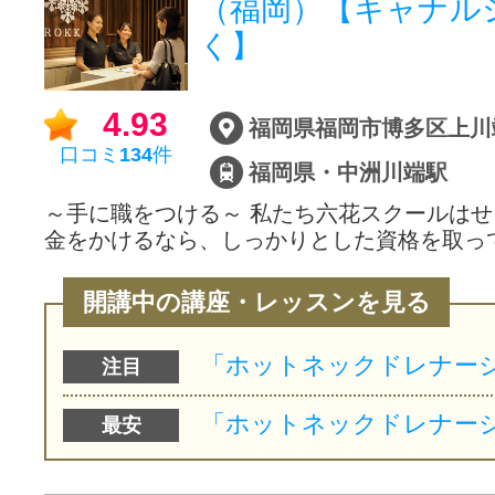
（福岡）【キャナル
く】
サイトマッ
4.93
福岡県福岡市博多区上川端
口コミ
134
件
福岡県・中洲川端駅
～手に職をつける～ 私たち六花スクールは
金をかけるなら、しっかりとした資格を取っ
開講中の講座・レッスンを見る
注目
最安