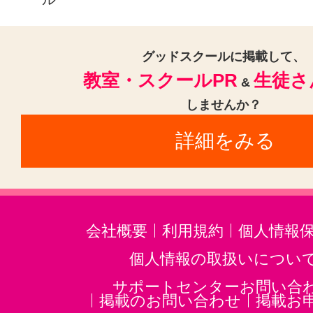
バリニーズ(1)
ロミロミマッサー
リラクゼーションその他(1)
グッドスクールに掲載して、
教室・スクールPR
生徒さ
&
しませんか？
詳細をみる
会社概要
利用規約
個人情報
個人情報の取扱いについ
サポートセンターお問い合
掲載のお問い合わせ
掲載お