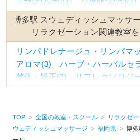
赤坂駅(福岡)(1)
小倉駅(福岡)(1)
祇園駅(福岡)(1)
平和通駅(1)
博多駅 スウェディッシュマッサ
リラクゼーション関連教室を
リンパドレナージュ・リンパマッサ
アロマ(3)
ハーブ・ハーバルセラ
整体・矯正(3)
リフレクソロジー(
マッサージ(3)
フットケア・フットマッサージ(1
ボディケア・ボディマッサージ(3
TOP
全国の教室・スクール
リラクゼー
ヘッドマッサージ・ヘッドスパ(3
ウェディッシュマッサージ
福岡県
博多
ール