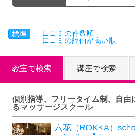
体験レッス
口コミの件数順
標準
やりたいこ
口コミの評価が高い順
特集をみる
教室で検索
講座で検索
グッドスク
個別指導、フリータイム制、自由
るマッサージスクール
掲載のお問
六花（ROKKA）sch