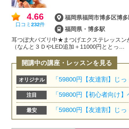
4.66
福岡県福岡市博多区博多駅
口コミ
232
件
福岡県・博多駅
耳つぼ大バズリ中★まつげエクステレッスンが通
（なんと３ＤやLED追加＋11000円ととっ…
開講中の講座・レッスンを見る
オリジナル
注目
最安