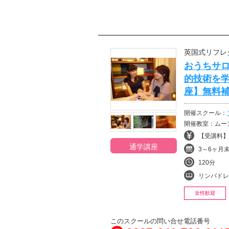
英国式リフレ
おうちサ
的技術を学
座】無料
開催スクール：
開催教室：ムー
【受講料】¥
通学講座
3～6ヶ月
120分
リンパドレナージュ・
女性歓迎
このスクールの問い合せ電話番号