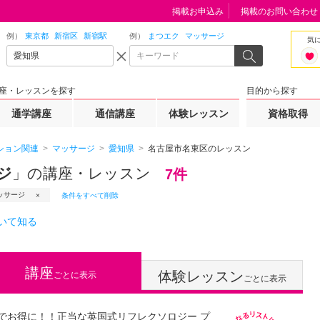
掲載お申込み
掲載のお問い合わせ
例）
東京都
新宿区
新宿駅
例）
まつエク
マッサージ
気
座・レッスンを探す
目的から探す
通学講座
通信講座
体験レッスン
資格取得
ション関連
マッサージ
愛知県
名古屋市名東区のレッスン
ジ
」の講座・レッスン
7件
ッサージ
条件をすべて削除
いて知る
講座
体験レッスン
ごとに表示
ごとに表示
でお得に！！正当な英国式リフレクソロジー プ