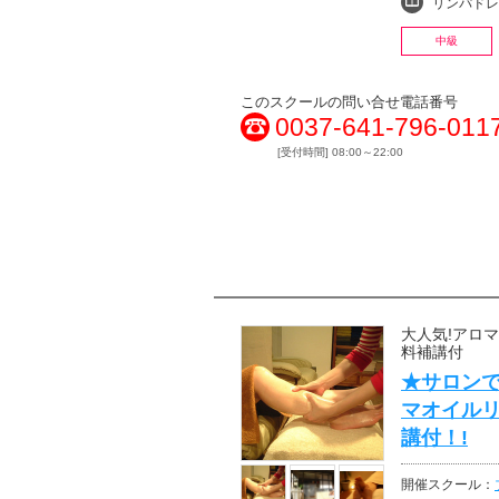
リンパドレナージュ・
中級
このスクールの問い合せ電話番号
0037-641-796-011
[受付時間] 08:00～22:00
大人気!アロ
料補講付
★サロンで
マオイル
講付！!
開催スクール：