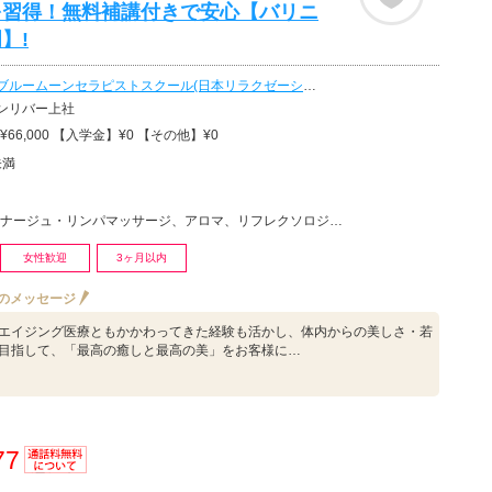
を習得！無料補講付きで安心【バリニ
】!
ブルームーンセラピストスクール(日本リラクゼーション認定協会)
ンリバー上社
66,000 【入学金】¥0 【その他】¥0
未満
リンパマッサージ、アロマ、リフレクソロジー、マッサージ、リラクゼーションその他、ボディケア・ボディマ…
女性歓迎
3ヶ月以内
のメッセージ
エイジング医療ともかかわってきた経験も活かし、体内からの美しさ・若
目指して、「最高の癒しと最高の美」をお客様に…
77
通話料