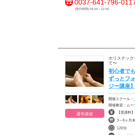
0037-641-796-011
[受付時間] 08:00～22:00
ホリステック
て〜
初心者で
ずっとフォ
ジー講座
開催スクール：
開催教室：ムー
【受講料】¥
通学講座
3～6ヶ月
120分