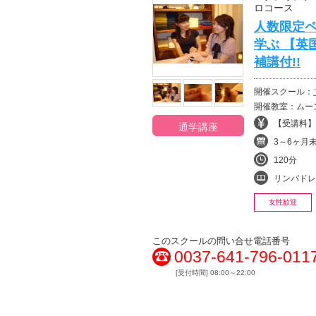
ロコース
人数限定ペ
学ぶ 【英
補講付!!
開催スクール：
開催教室：ムー
【受講料】¥
通学講座
3～6ヶ月
120分
リンパドレナージュ・
女性歓迎
このスクールの問い合せ電話番号
0037-641-796-011
[受付時間] 08:00～22:00