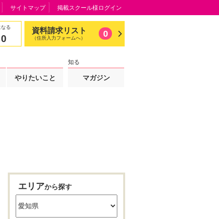
サイトマップ
掲載スクール様ログイン
になる
資料請求リスト
0
0
（住所入力フォームへ）
知る
やりたいこと
マガジン
エリア
から探す