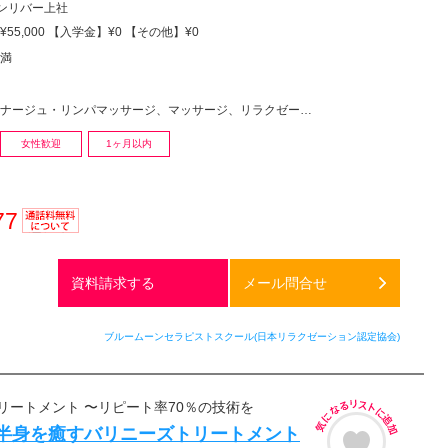
ンリバー上社
55,000 【入学金】¥0 【その他】¥0
満
ージュ・リンパマッサージ、マッサージ、リラクゼーションその他
女性歓迎
1ヶ月以内
77
通話料
無料
資料請求する
メール問合せ
ブルームーンセラピストスクール(日本リラクゼーション認定協会)
リートメント 〜リピート率70％の技術を
上半身を癒すバリニーズトリートメント