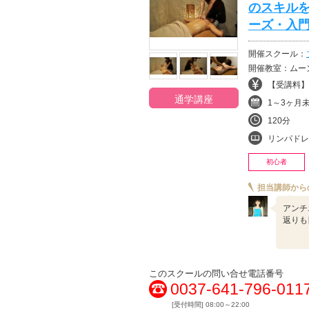
のスキル
ーズ・入門
開催スクール：
開催教室：ムー
【受講料】¥
通学講座
1～3ヶ月
120分
リンパドレナージュ・
初心者
担当講師から
アンチ
返りも
このスクールの問い合せ電話番号
0037-641-796-011
[受付時間] 08:00～22:00