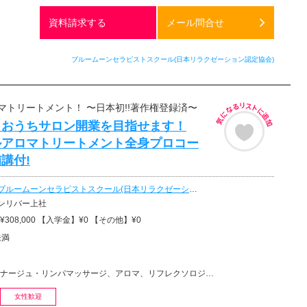
無料
資料請求する
メール問合せ
ブルームーンセラピストスクール(日本リラクゼーション認定協会)
マトリートメント！ 〜日本初!!著作権登録済〜
もおうちサロン開業を目指せます！
ルアロマトリートメント全身プロコー
講付!
ブルームーンセラピストスクール(日本リラクゼーション認定協会)
ンリバー上社
308,000 【入学金】¥0 【その他】¥0
未満
リンパマッサージ、アロマ、リフレクソロジー、マッサージ、フットケア・フットマッサージ、リラクゼーショ…
女性歓迎