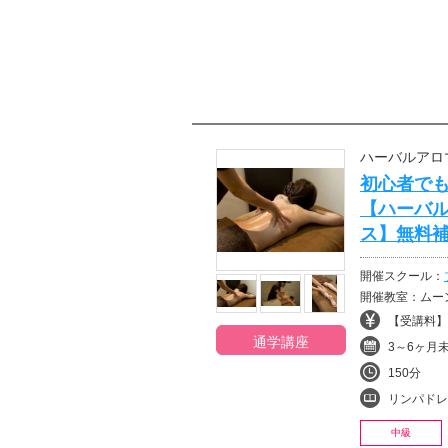
ハーバルアロ
初心者で
【ハーバ
ス】無料補
開催スクール：
開催教室：ムー
【受講料】¥
通学講座
3～6ヶ月
150分
リンパドレナージュ・
中級