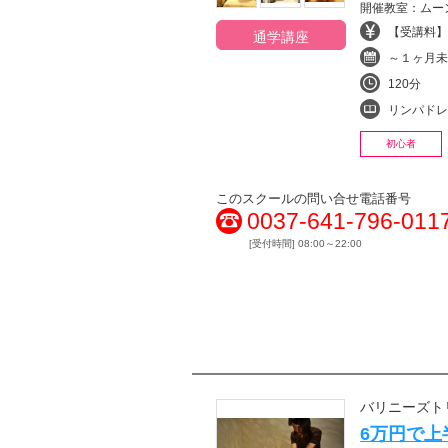
開催教室：ムー
【受講料】¥
通学講座
～１ヶ月未
120分
リンパドレナ
初心者
このスクールの問い合せ電話番号
0037-641-796-011
[受付時間] 08:00～22:00
バリニーズト
6万円で