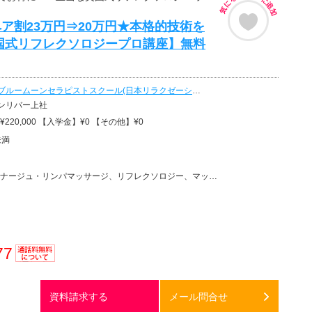
ア割23万円⇒20万円★本格的技術を
国式リフレクソロジープロ講座】無料
ブルームーンセラピストスクール(日本リラクゼーション認定協会)
ンリバー上社
220,000 【入学金】¥0 【その他】¥0
未満
リンパマッサージ、リフレクソロジー、マッサージ、フットケア・フットマッサージ、リラクゼーションその他
77
通話料
無料
資料請求する
メール問合せ