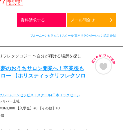
77
通話料
無料
資料請求する
メール問合せ
ブルームーンセラピストスクール(日本リラクゼーション認定協会)
リフレクソロジー 〜自分が輝ける場所を探し
も夢のおうちサロン開業へ！卒業後も
ロー 【ホリスティックリフレクソロ
】
ブルームーンセラピストスクール(日本リラクゼーション認定協会)
ンリバー上社
363,000 【入学金】¥0 【その他】¥0
未満