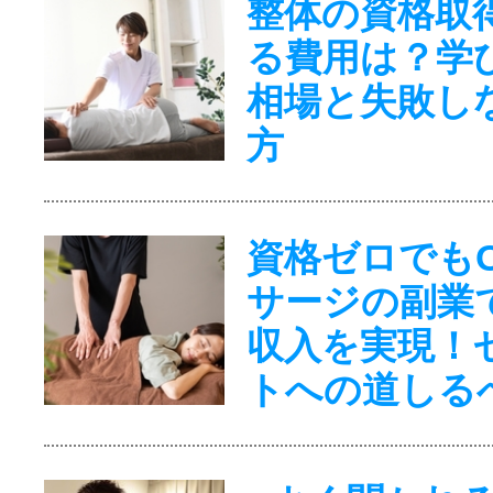
整体の資格取
る費用は？学
相場と失敗し
方
資格ゼロでも
サージの副業
収入を実現！
トへの道しる