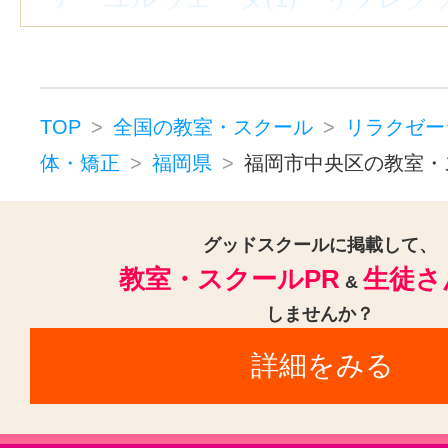
ヒーリング(1)
マッサージ(4)
フットケア・フットマッサージ(2
ボディケア・ボディマッサージ(4
TOP
全国の教室・スクール
リラクゼー
ヘッドマッサージ・ヘッドスパ(2
体・矯正
福岡県
福岡市中央区の教室・
スウェディッシュマッサージ(1)
リラクゼーションその他(3)
グッドスクールに掲載して、
教室・スクールPR
生徒さ
&
しませんか？
詳細をみる