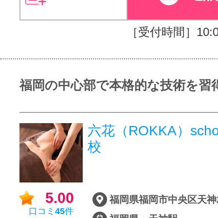
［受付時間］10:00
福岡の中心部で本格的な技術を習
六花（ROKKA）sch
校
5.00
福岡県福岡市中央区天神2-
口コミ
45
件