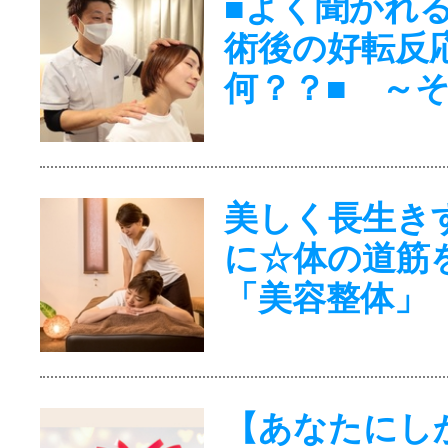
■よく聞かれ
術後の好転反
何？？■ ～
美しく長生き
に☆体の道筋
「美容整体」
【あなたにし